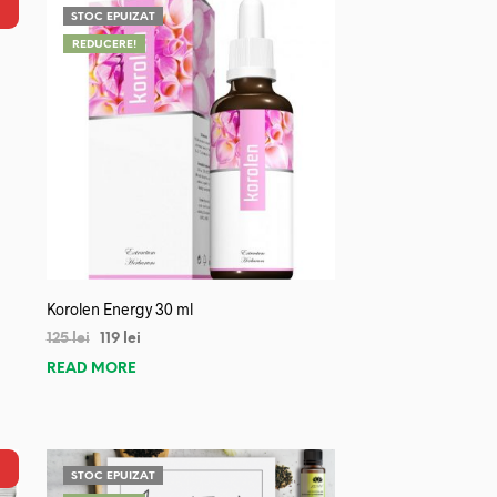
STOC EPUIZAT
REDUCERE!
Korolen Energy 30 ml
125
lei
119
lei
READ MORE
STOC EPUIZAT