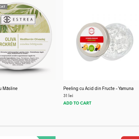
ZAT
u Măsline
Peeling cu Acid din Fructe – Yamuna
31
lei
E
ADD TO CART