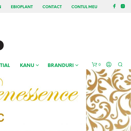
N
EBIOPLANT
CONTACT
CONTUL MEU
0
TIAL
KANU
BRANDURI