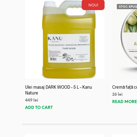
NOU!
STOC EPUI
Ulei masaj DARK WOOD – 5 L – Kanu
Cremă față c
Nature
26
lei
449
lei
READ MOR
ADD TO CART