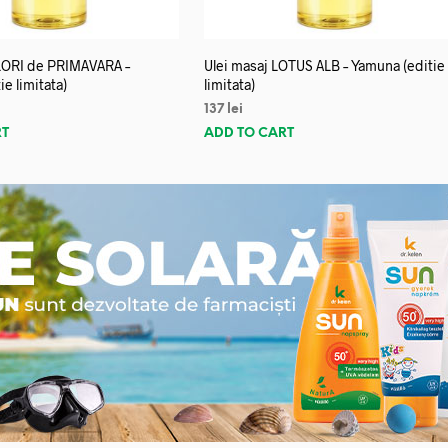
FLORI de PRIMAVARA –
Ulei masaj LOTUS ALB – Yamuna (editie
e limitata)
limitata)
137
lei
RT
ADD TO CART