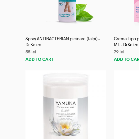
Spray ANTIBACTERIAN picioare (talpi) –
Crema Lipo p
Dr.Kelen
ML – DrKelen
55
lei
79
lei
ADD TO CART
ADD TO CA