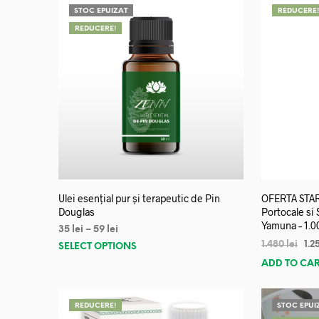
STOC EPUIZAT
REDUCERE
REDUCERE!
Ulei esențial pur și terapeutic de Pin
OFERTA START
Douglas
Portocale si
Yamuna – 1.0
35
lei
–
59
lei
1.480
lei
1.2
SELECT OPTIONS
ADD TO CA
REDUCERE!
STOC EPUI