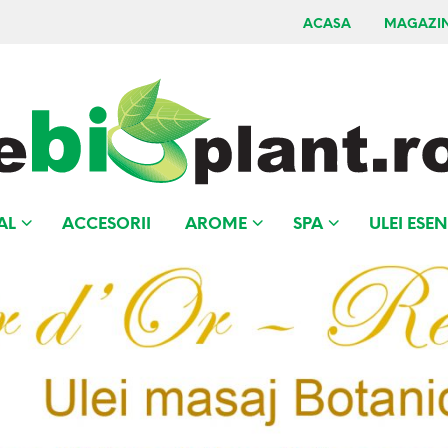
ACASA
MAGAZI
AL
ACCESORII
AROME
SPA
ULEI ESEN