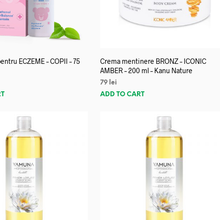
entru ECZEME – COPII – 75
Crema mentinere BRONZ – ICONIC
AMBER – 200 ml – Kanu Nature
79
lei
RT
ADD TO CART