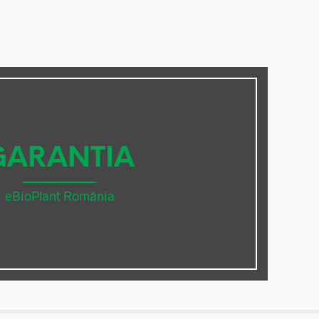
GARANTIA
eBioPlant România