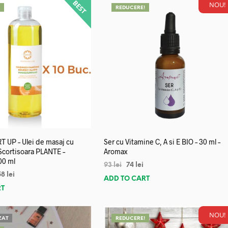
NOU!
!
REDUCERE!
 UP – Ulei de masaj cu
Ser cu Vitamine C, A si E BIO – 30 ml –
 Scortisoara PLANTE –
Aromax
00 ml
93
lei
74
lei
58
lei
ADD TO CART
RT
NOU!
ZAT
REDUCERE!