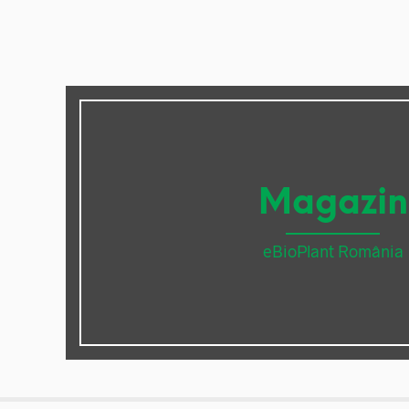
Magazin
eBioPlant România