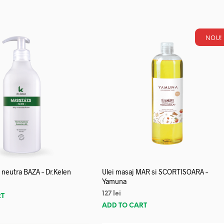
NOU!
neutra BAZA – Dr.Kelen
Ulei masaj MAR si SCORTISOARA –
Yamuna
127
lei
RT
ADD TO CART