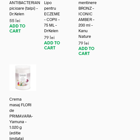
ANTIBACTERIAN
Lipo
mentinere
picioare (talpi) –
pentru
BRONZ –
Dr.Kelen
ECZEME
ICONIC
– COPII –
AMBER –
55
lei
75 ML –
200 ml –
ADD TO
DrKelen
Kanu
CART
Nature
79
lei
ADD TO
79
lei
CART
ADD TO
CART
Crema
masaj FLORI
de
PRIMAVARA-
Yamuna –
1.020 g
(editie
limitata)