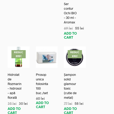
Ser
contur
Ochi BIO
– 30 ml –
Aromax
69
lei
55
lei
ADD TO
CART
REDUC
REDUC
ERE!
ERE!
Hidrolat
Prosop
Șampon
de
unica
solid
Rozmarin
folosinta
glamour
– hidrosol
100
toxic
– apă
buc./set
(cutie de
florală
metal)
60
lei
ADD TO
35
lei
30
lei
77
lei
58
lei
CART
ADD TO
ADD TO
CART
CART