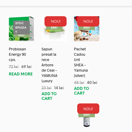
NOU!
NOU!
STOC
REDUC
REDUC
EPUIZA
ERE!
ERE!
REDUC
T
ERE!
Probiosan
Sapun
Pachet
Energy 90
presat la
Cadou
cps.
rece
Unt
Arbore
SHEA –
72
lei
69
lei
de Ceai –
Yamuna
READ MORE
YAMUNA
(silver)
Luxury
48
lei
40
lei
23
lei
14
lei
ADD TO
CART
ADD TO
CART
NOU!
REDUC
ERE!