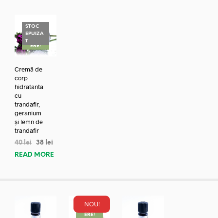
STOC
EPUIZA
REDUC
T
ERE!
Cremă de
corp
hidratanta
cu
trandafir,
geranium
și lemn de
trandafir
40
lei
38
lei
READ MORE
NOU!
REDUC
ERE!