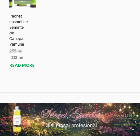
ERE!
Pachet
cosmetice
Seminte
de
Canepa –
Yamuna
255
lei
213
lei
READ MORE