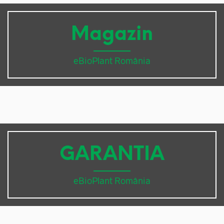
Magazin
eBioPlant România
GARANTIA
eBioPlant România