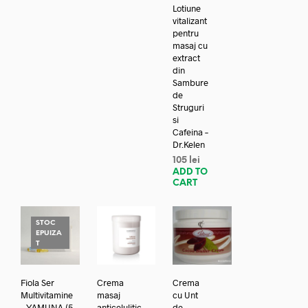
Lotiune
vitalizant
pentru
masaj cu
extract
din
Sambure
de
Struguri
si
Cafeina –
Dr.Kelen
105
lei
ADD TO
CART
STOC
EPUIZA
T
Fiola Ser
Crema
Crema
Multivitamine
masaj
cu Unt
– YAMUNA (5
anticelulitic
de