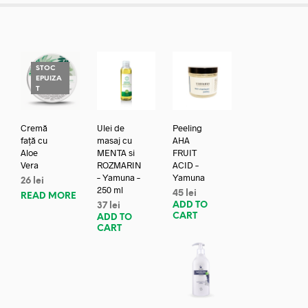
STOC
EPUIZA
T
Cremă
Ulei de
Peeling
față cu
masaj cu
AHA
Aloe
MENTA si
FRUIT
Vera
ROZMARIN
ACID –
– Yamuna –
Yamuna
26
lei
250 ml
45
lei
READ MORE
ADD TO
37
lei
CART
ADD TO
CART