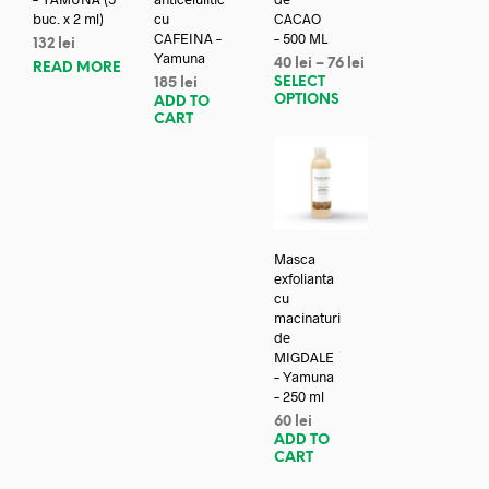
buc. x 2 ml)
cu
CACAO
CAFEINA –
– 500 ML
132
lei
Yamuna
40
lei
–
76
lei
READ MORE
SELECT
185
lei
OPTIONS
ADD TO
CART
Masca
exfolianta
cu
macinaturi
de
MIGDALE
– Yamuna
– 250 ml
60
lei
ADD TO
CART