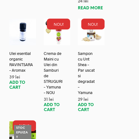
24
lei
READ MORE
NOU!
NOU!
Ulei esential
Crema de
Sampon
organic
Maini cu
cu Unt
RAVINTSARA
Ulei din
Shea –
– Aromax
Samburi
Par uscat
de
si
39
lei
STRUGURI
degradat
ADD TO
– Yamuna
–
CART
– NOU
Yamuna
31
lei
29
lei
ADD TO
ADD TO
CART
CART
NOU!
STOC
EPUIZA
REDUC
T