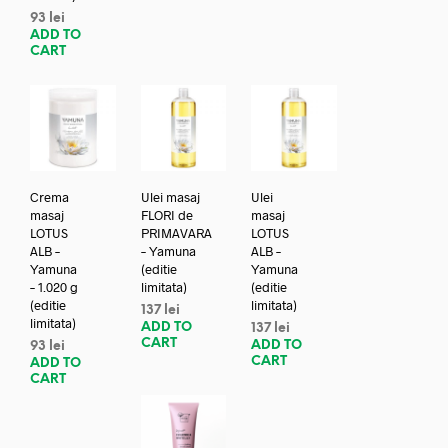
93
lei
ADD TO
CART
Crema
Ulei masaj
Ulei
masaj
FLORI de
masaj
LOTUS
PRIMAVARA
LOTUS
ALB –
– Yamuna
ALB –
Yamuna
(editie
Yamuna
– 1.020 g
limitata)
(editie
(editie
limitata)
137
lei
limitata)
ADD TO
137
lei
CART
ADD TO
93
lei
CART
ADD TO
CART