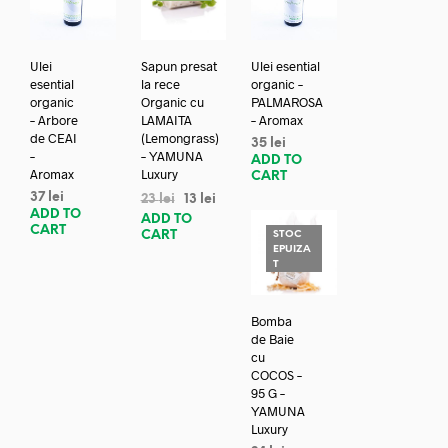
Ulei
Sapun presat
Ulei esential
esential
la rece
organic –
organic
Organic cu
PALMAROSA
– Arbore
LAMAITA
– Aromax
de CEAI
(Lemongrass)
35
lei
–
– YAMUNA
ADD TO
Aromax
Luxury
CART
37
lei
23
lei
13
lei
ADD TO
ADD TO
CART
CART
STOC
EPUIZA
T
Bomba
de Baie
cu
COCOS –
95 G –
YAMUNA
Luxury