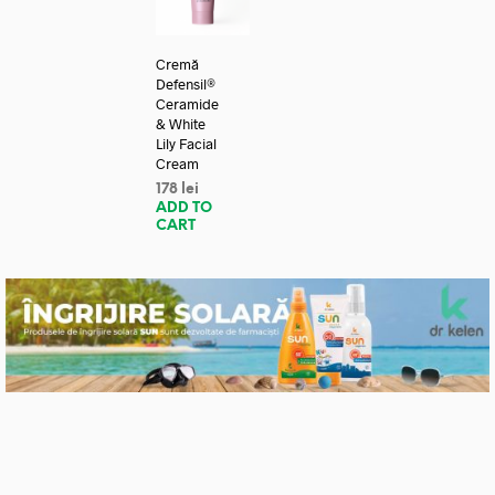
Cremă
Defensil®
Ceramide
& White
Lily Facial
Cream
178
lei
ADD TO
CART