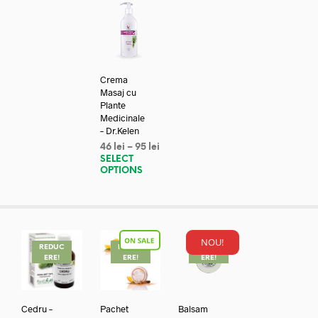
Crema
Masaj cu
Plante
Medicinale
– Dr.Kelen
46
lei
–
95
lei
SELECT
OPTIONS
NOU!
REDUC
REDUC
REDUC
ERE!
ERE!
ERE!
Cedru –
Pachet
Balsam