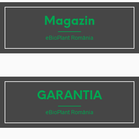
Magazin
eBioPlant România
GARANTIA
eBioPlant România