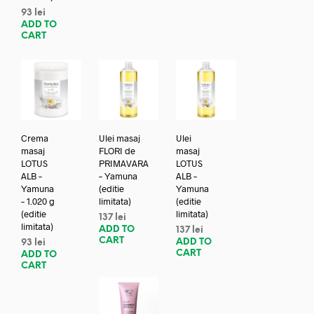
93
lei
ADD TO
CART
Crema
Ulei masaj
Ulei
masaj
FLORI de
masaj
LOTUS
PRIMAVARA
LOTUS
ALB –
– Yamuna
ALB –
Yamuna
(editie
Yamuna
– 1.020 g
limitata)
(editie
(editie
limitata)
137
lei
limitata)
ADD TO
137
lei
CART
ADD TO
93
lei
CART
ADD TO
CART