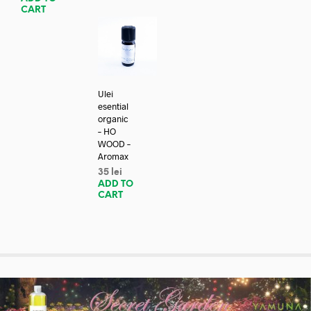
CART
Ulei
esential
organic
– HO
WOOD –
Aromax
35
lei
ADD TO
CART