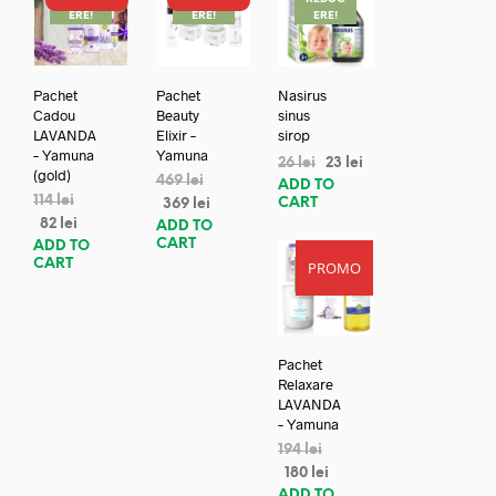
ERE!
ERE!
ERE!
Pachet
Pachet
Nasirus
Cadou
Beauty
sinus
LAVANDA
Elixir –
sirop
– Yamuna
Yamuna
26
lei
23
lei
(gold)
469
lei
ADD TO
114
lei
CART
369
lei
82
lei
ADD TO
CART
ADD TO
CART
PROMO
REDUC
ERE!
Pachet
Relaxare
LAVANDA
– Yamuna
194
lei
180
lei
ADD TO