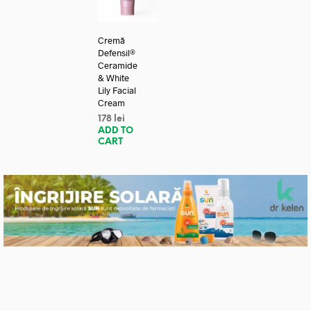
Cremă
Defensil®
Ceramide
& White
Lily Facial
Cream
178
lei
ADD TO
CART