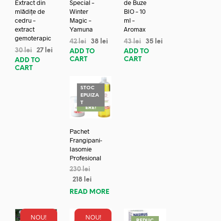
Extract din
Special –
de Buze
mlădițe de
Winter
BIO – 10
cedru –
Magic –
ml –
extract
Yamuna
Aromax
gemoterapic
42
lei
38
lei
43
lei
35
lei
30
lei
27
lei
ADD TO
ADD TO
CART
CART
ADD TO
CART
STOC
EPUIZA
REDUC
T
ERE!
Pachet
Frangipani-
Iasomie
Profesional
230
lei
218
lei
READ MORE
NOU!
NOU!
REDUC
REDUC
REDUC