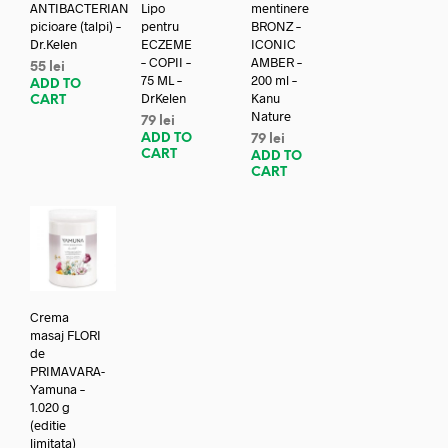
ANTIBACTERIAN
Lipo
mentinere
picioare (talpi) –
pentru
BRONZ –
Dr.Kelen
ECZEME
ICONIC
– COPII –
AMBER –
55
lei
75 ML –
200 ml –
ADD TO
DrKelen
Kanu
CART
Nature
79
lei
ADD TO
79
lei
CART
ADD TO
CART
Crema
masaj FLORI
de
PRIMAVARA-
Yamuna –
1.020 g
(editie
limitata)