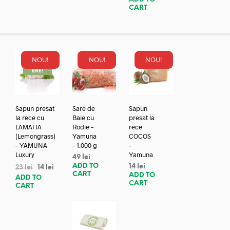
CART
NOU!
NOU!
NOU!
REDUC
ERE!
Sapun presat
Sare de
Sapun
la rece cu
Baie cu
presat la
LAMAITA
Rodie –
rece
(Lemongrass)
Yamuna
COCOS
– YAMUNA
– 1.000 g
–
Luxury
Yamuna
49
lei
ADD TO
14
lei
23
lei
14
lei
CART
ADD TO
ADD TO
CART
CART