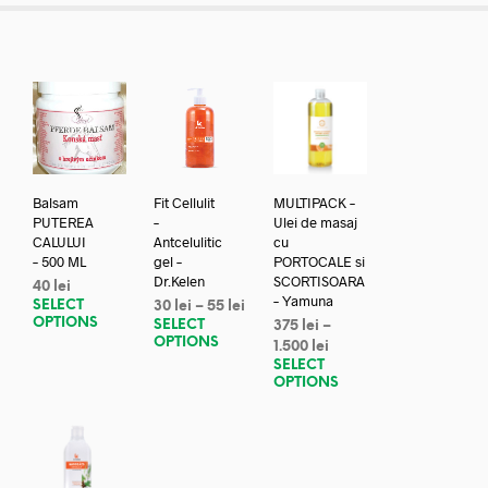
Balsam
Fit Cellulit
MULTIPACK –
PUTEREA
–
Ulei de masaj
CALULUI
Antcelulitic
cu
– 500 ML
gel –
PORTOCALE si
Dr.Kelen
SCORTISOARA
40
lei
– Yamuna
SELECT
30
lei
–
55
lei
OPTIONS
SELECT
375
lei
–
OPTIONS
1.500
lei
SELECT
OPTIONS