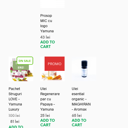
Prosop
MIC cu
logo
Yamuna
43
lei
ADD TO
CART
PROMO
REDUC
ERE!
Pachet
Ulei
Ulei
Struguri
Regenerare
esential
LOVE –
par cu
organic –
Yamuna
Papaya –
MAGHIRAN
Luxury
Yamuna
– Aromax
100
lei
25
lei
65
lei
ADD TO
ADD TO
81
lei
CART
CART
ADD TO