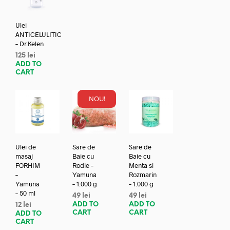
Ulei
ANTICELULITIC
– Dr.Kelen
125
lei
ADD TO
CART
NOU!
Ulei de
Sare de
Sare de
masaj
Baie cu
Baie cu
FORHIM
Rodie –
Menta si
–
Yamuna
Rozmarin
Yamuna
– 1.000 g
– 1.000 g
– 50 ml
49
lei
49
lei
ADD TO
ADD TO
12
lei
CART
CART
ADD TO
CART