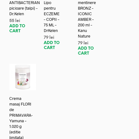
ANTIBACTERIAN
Lipo
mentinere
picioare (talpi) –
pentru
BRONZ –
Dr.Kelen
ECZEME
ICONIC
– COPII –
AMBER –
55
lei
75 ML –
200 ml –
ADD TO
DrKelen
Kanu
CART
Nature
79
lei
ADD TO
79
lei
CART
ADD TO
CART
Crema
masaj FLORI
de
PRIMAVARA-
Yamuna –
1.020 g
(editie
limitata)