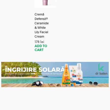
Cremă
Defensil®
Ceramide
& White
Lily Facial
Cream
178
lei
ADD TO
CART