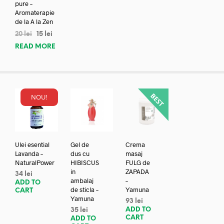
pure –
Aromaterapie
de la A la Zen
20
lei
15
lei
READ MORE
NOU!
Ulei esential
Gel de
Crema
Lavanda –
dus cu
masaj
NaturalPower
HIBISCUS
FULG de
in
ZAPADA
34
lei
ambalaj
–
ADD TO
de sticla –
Yamuna
CART
Yamuna
93
lei
ADD TO
35
lei
CART
ADD TO