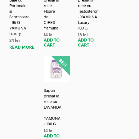
Portocale
rece
rece cu
si
Floare
Testosteron
Scortisoara
de
– YAMUNA
– 95 G –
CIRES –
Luxury –
YAMUNA
Yamuna
100 G
Luxury
14
lei
18
lei
ADD TO
ADD TO
24
lei
CART
CART
READ MORE
Sapun
presat la
rece cu
LAVANDA
–
YAMUNA
– 100 G
14
lei
ADD TO