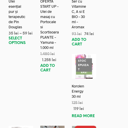
Ulei
OFERTA
Ser cu
esențial
START UP –
Vitamine
pur și
Ulei de
C, A si E
terapeutic
masaj cu
BIO – 30
de Pin
Portocale
ml –
Douglas
si
Aromax
Scortisoara
35
lei
–
59
lei
93
lei
74
lei
PLANTE –
SELECT
ADD TO
Yamuna –
OPTIONS
CART
1.000 ml
1.480
lei
1.258
lei
STOC
EPUIZA
ADD TO
REDUC
T
CART
ERE!
Korolen
Energy
30 ml
125
lei
119
lei
READ MORE