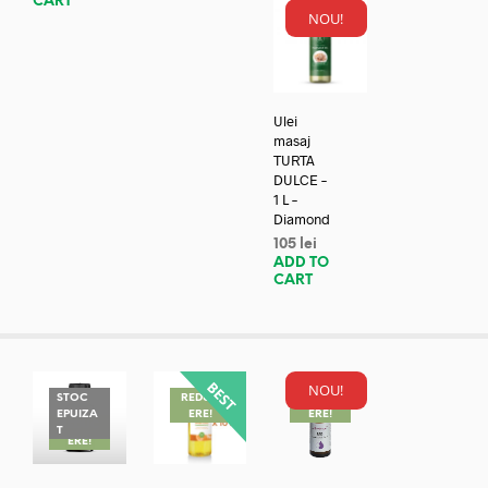
CART
NOU!
Ulei
masaj
TURTA
DULCE –
1 L –
Diamond
105
lei
ADD TO
CART
NOU!
STOC
REDUC
REDUC
EPUIZA
ERE!
ERE!
REDUC
T
ERE!