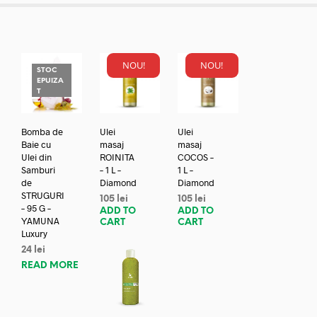
NOU!
NOU!
STOC
EPUIZA
T
Bomba de
Ulei
Ulei
Baie cu
masaj
masaj
Ulei din
ROINITA
COCOS –
Samburi
– 1 L –
1 L –
de
Diamond
Diamond
STRUGURI
105
lei
105
lei
– 95 G –
ADD TO
ADD TO
YAMUNA
CART
CART
Luxury
24
lei
READ MORE