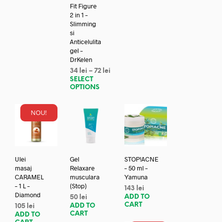
Fit Figure
2 in 1 –
Slimming
si
Anticelulita
gel –
DrKelen
34
lei
–
72
lei
SELECT
OPTIONS
NOU!
Ulei
Gel
STOP!ACNE
masaj
Relaxare
– 50 ml –
CARAMEL
musculara
Yamuna
– 1 L –
(Stop)
143
lei
Diamond
ADD TO
50
lei
CART
ADD TO
105
lei
CART
ADD TO