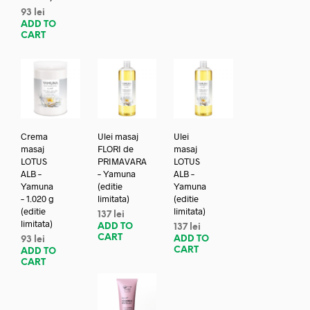
93
lei
ADD TO
CART
Crema
Ulei masaj
Ulei
masaj
FLORI de
masaj
LOTUS
PRIMAVARA
LOTUS
ALB –
– Yamuna
ALB –
Yamuna
(editie
Yamuna
– 1.020 g
limitata)
(editie
(editie
limitata)
137
lei
limitata)
ADD TO
137
lei
CART
ADD TO
93
lei
CART
ADD TO
CART