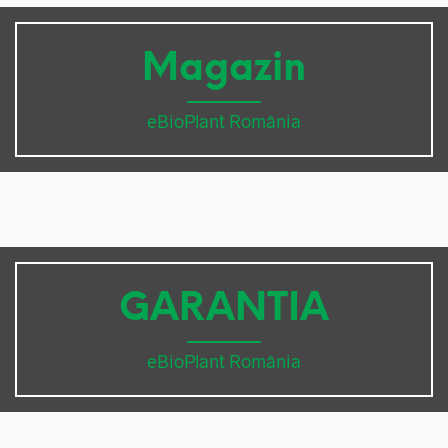
Magazin
eBioPlant România
GARANTIA
eBioPlant România