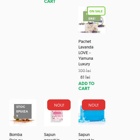
CART
REDUC
ERE!
Pachet
Lavanda
LOVE –
Yamuna
Luxury
100
lei
81
lei
ADD TO
CART
NOU!
NOU!
STOC
EPUIZA
T
Bomba
Sapun
Sapun
Baie cu
presat la
presat la