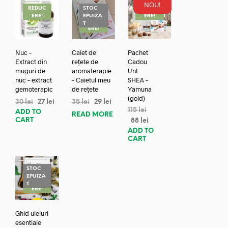
NOU!
REDUC
STOC
REDUC
ERE!
EPUIZA
ERE!
REDUC
T
ERE!
Nuc –
Caiet de
Pachet
Extract din
rețete de
Cadou
muguri de
aromaterapie
Unt
nuc – extract
– Caietul meu
SHEA –
gemoterapic
de rețete
Yamuna
(gold)
30
lei
27
lei
35
lei
29
lei
115
lei
ADD TO
READ MORE
CART
88
lei
ADD TO
CART
STOC
EPUIZA
REDUC
T
ERE!
Ghid uleiuri
esentiale