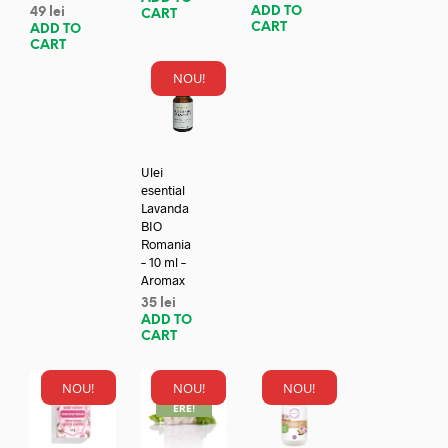
ADD TO
49
lei
CART
CART
ADD TO
CART
NOU!
Ulei
esential
Lavanda
BIO
Romania
– 10 ml –
Aromax
35
lei
ADD TO
CART
NOU!
NOU!
NOU!
REDUC
ERE!