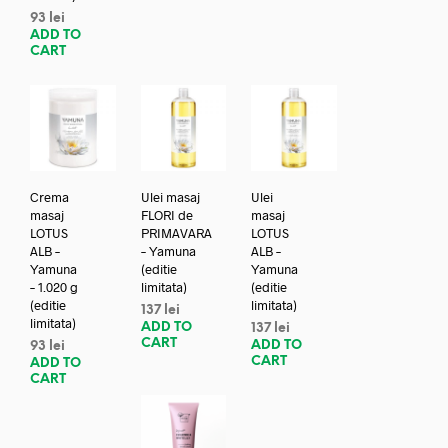
93
lei
ADD TO
CART
Crema
Ulei masaj
Ulei
masaj
FLORI de
masaj
LOTUS
PRIMAVARA
LOTUS
ALB –
– Yamuna
ALB –
Yamuna
(editie
Yamuna
– 1.020 g
limitata)
(editie
(editie
limitata)
137
lei
limitata)
ADD TO
137
lei
CART
ADD TO
93
lei
CART
ADD TO
CART