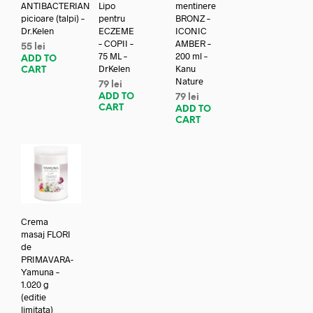
ANTIBACTERIAN
Lipo
mentinere
picioare (talpi) –
pentru
BRONZ –
Dr.Kelen
ECZEME
ICONIC
– COPII –
AMBER –
55
lei
75 ML –
200 ml –
ADD TO
DrKelen
Kanu
CART
Nature
79
lei
ADD TO
79
lei
CART
ADD TO
CART
Crema
masaj FLORI
de
PRIMAVARA-
Yamuna –
1.020 g
(editie
limitata)