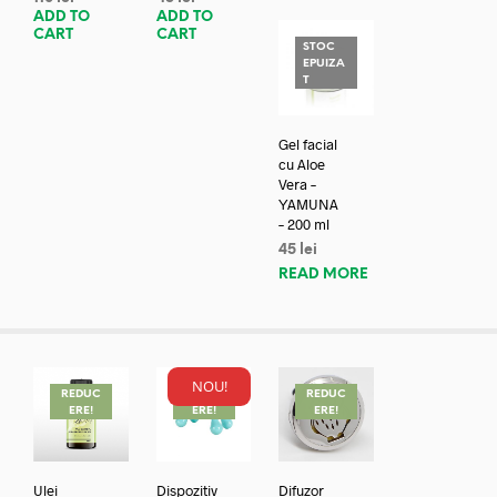
ADD TO
ADD TO
CART
CART
STOC
EPUIZA
T
Gel facial
cu Aloe
Vera –
YAMUNA
– 200 ml
45
lei
READ MORE
NOU!
REDUC
REDUC
REDUC
ERE!
ERE!
ERE!
Ulei
Dispozitiv
Difuzor