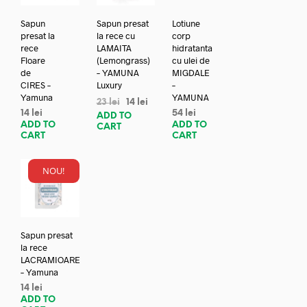
Sapun
Sapun presat
Lotiune
presat la
la rece cu
corp
rece
LAMAITA
hidratanta
Floare
(Lemongrass)
cu ulei de
de
– YAMUNA
MIGDALE
CIRES –
Luxury
–
Yamuna
YAMUNA
23
lei
14
lei
14
lei
54
lei
ADD TO
ADD TO
ADD TO
CART
CART
CART
NOU!
Sapun presat
la rece
LACRAMIOARE
– Yamuna
14
lei
ADD TO