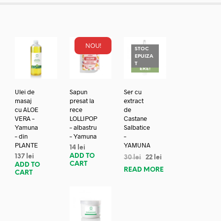
NOU!
STOC
EPUIZA
REDUC
T
ERE!
Ulei de
Sapun
Ser cu
masaj
presat la
extract
cu ALOE
rece
de
VERA –
LOLLIPOP
Castane
Yamuna
– albastru
Salbatice
– din
– Yamuna
–
PLANTE
YAMUNA
14
lei
ADD TO
137
lei
30
lei
22
lei
CART
ADD TO
READ MORE
CART