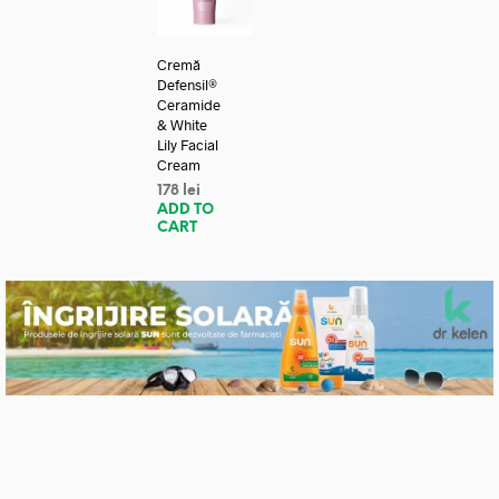
Cremă
Defensil®
Ceramide
& White
Lily Facial
Cream
178
lei
ADD TO
CART