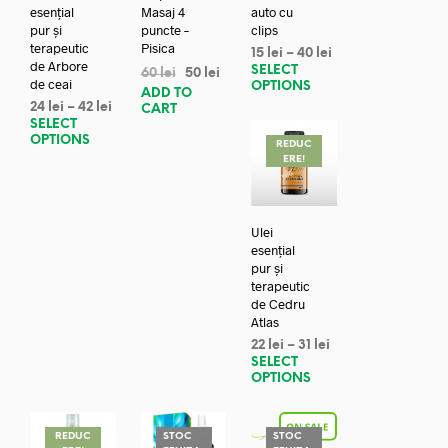
esențial
Masaj 4
auto cu
pur și
puncte –
clips
terapeutic
Pisica
15
lei
–
40
lei
de Arbore
SELECT
60
lei
50
lei
de ceai
OPTIONS
ADD TO
24
lei
–
42
lei
CART
SELECT
OPTIONS
REDUC
ERE!
Ulei
esențial
pur și
terapeutic
de Cedru
Atlas
22
lei
–
31
lei
SELECT
OPTIONS
REDUC
STOC
STOC