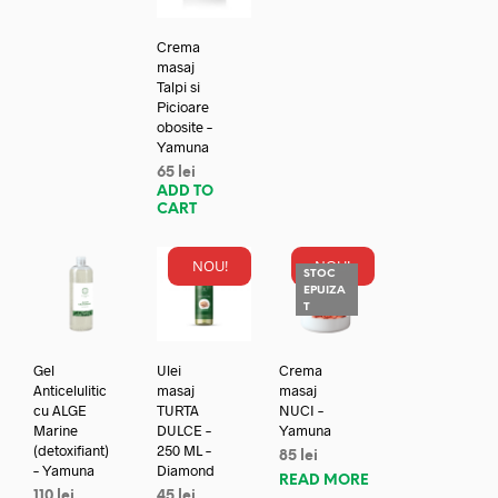
Crema
masaj
Talpi si
Picioare
obosite –
Yamuna
65
lei
ADD TO
CART
NOU!
NOU!
STOC
EPUIZA
T
Gel
Ulei
Crema
Anticelulitic
masaj
masaj
cu ALGE
TURTA
NUCI –
Marine
DULCE –
Yamuna
(detoxifiant)
250 ML –
85
lei
– Yamuna
Diamond
READ MORE
110
lei
45
lei