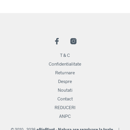
T & C
Confidentialitate
Returnare
Despre
Noutati
Contact
REDUCERI
ANPC
© 2010 - 2026
eBioPlant - Natura are rezolvare la toate...
|