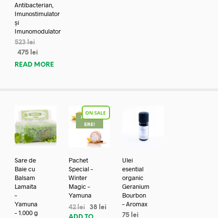
Antibacterian,
Imunostimulator
și
Imunomodulator
523
lei
475
lei
READ MORE
REDUC
ERE!
Sare de
Pachet
Ulei
Baie cu
Special –
esential
Balsam
Winter
organic
Lamaita
Magic –
Geranium
–
Yamuna
Bourbon
Yamuna
– Aromax
42
lei
38
lei
– 1.000 g
75
lei
ADD TO