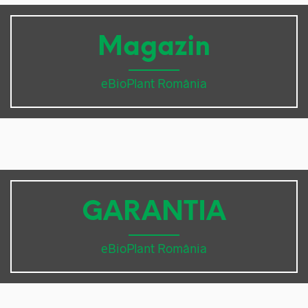
Magazin
eBioPlant România
GARANTIA
eBioPlant România