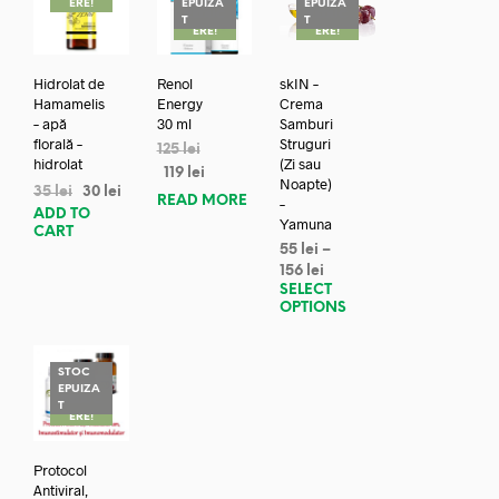
ERE!
EPUIZA
EPUIZA
REDUC
REDUC
T
T
ERE!
ERE!
Hidrolat de
Renol
skIN –
Hamamelis
Energy
Crema
– apă
30 ml
Samburi
florală –
Struguri
125
lei
hidrolat
(Zi sau
119
lei
Noapte)
35
lei
30
lei
READ MORE
–
ADD TO
Yamuna
CART
55
lei
–
156
lei
SELECT
OPTIONS
STOC
EPUIZA
REDUC
T
ERE!
Protocol
Antiviral,