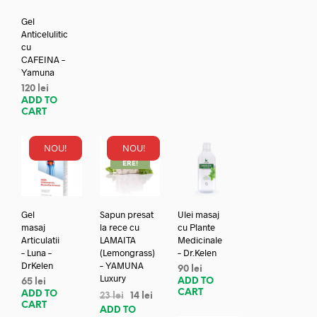
Gel
Anticelulitic
cu
CAFEINA –
Yamuna
120
lei
ADD TO
CART
NOU!
NOU!
REDUC
ERE!
Gel
Sapun presat
Ulei masaj
masaj
la rece cu
cu Plante
Articulatii
LAMAITA
Medicinale
– Luna –
(Lemongrass)
– Dr.Kelen
DrKelen
– YAMUNA
90
lei
Luxury
ADD TO
65
lei
CART
ADD TO
23
lei
14
lei
CART
ADD TO