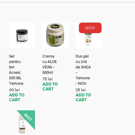
NOU!
Ser
Crema
Dus gel
pentru
cu ALOE
cu Unt
ten
VERA –
de SHEA
Acneic
500ml
–
200 ML
Yamuna
75
lei
Yamuna
– NOU
ADD TO
CART
60
lei
28
lei
ADD TO
ADD TO
CART
CART