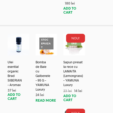
180
lei
ADD TO
CART
NOU!
STOC
REDUC
EPUIZA
ERE!
T
Ulei
Bomba
Sapun presat
esential
de Baie
la rece cu
organic
cu
LAMAITA
Brad
Galbenele
(Lemongrass)
SIBERIAN
– 95 G –
– YAMUNA
– Aromax
YAMUNA
Luxury
Luxury
37
lei
23
lei
14
lei
ADD TO
24
lei
ADD TO
CART
CART
READ MORE