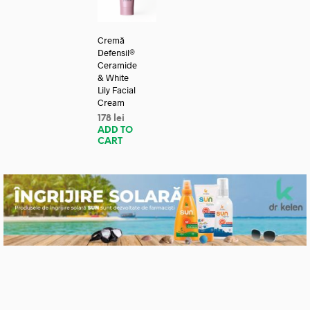
Cremă
Defensil®
Ceramide
& White
Lily Facial
Cream
178
lei
ADD TO
CART