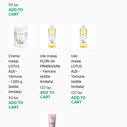
93
lei
ADD TO
CART
Crema
Ulei masaj
Ulei
masaj
FLORI de
masaj
LOTUS
PRIMAVARA
LOTUS
ALB –
– Yamuna
ALB –
Yamuna
(editie
Yamuna
– 1.020 g
limitata)
(editie
(editie
limitata)
137
lei
limitata)
ADD TO
137
lei
CART
ADD TO
93
lei
CART
ADD TO
CART