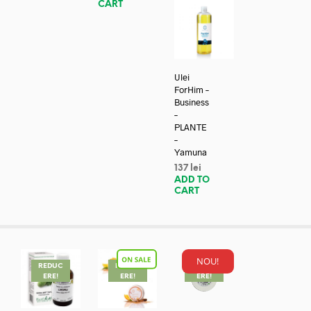
CART
Ulei
ForHim –
Business
–
PLANTE
–
Yamuna
137
lei
ADD TO
CART
NOU!
REDUC
REDUC
REDUC
ERE!
ERE!
ERE!