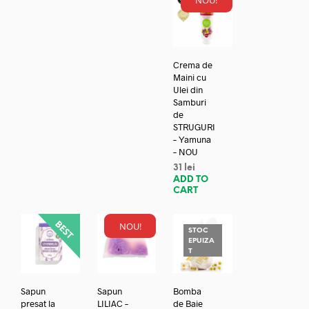
NOU!
Crema de
Maini cu
Ulei din
Samburi
de
STRUGURI
– Yamuna
– NOU
31
lei
ADD TO
CART
NOU!
STOC
EPUIZA
T
Sapun
Sapun
Bomba
presat la
LILIAC –
de Baie