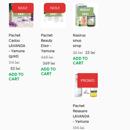
NOU!
NOU!
REDUC
REDUC
REDUC
ERE!
ERE!
ERE!
Pachet
Pachet
Nasirus
Cadou
Beauty
sinus
LAVANDA
Elixir –
sirop
– Yamuna
Yamuna
26
lei
23
lei
(gold)
469
lei
ADD TO
114
lei
CART
369
lei
82
lei
ADD TO
CART
ADD TO
CART
PROMO
REDUC
ERE!
Pachet
Relaxare
LAVANDA
– Yamuna
194
lei