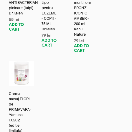
ANTIBACTERIAN
Lipo
mentinere
picioare (talpi) –
pentru
BRONZ –
Dr.Kelen
ECZEME
ICONIC
– COPII –
AMBER –
55
lei
75 ML –
200 ml –
ADD TO
DrKelen
Kanu
CART
Nature
79
lei
ADD TO
79
lei
CART
ADD TO
CART
Crema
masaj FLORI
de
PRIMAVARA-
Yamuna –
1.020 g
(editie
limitata)