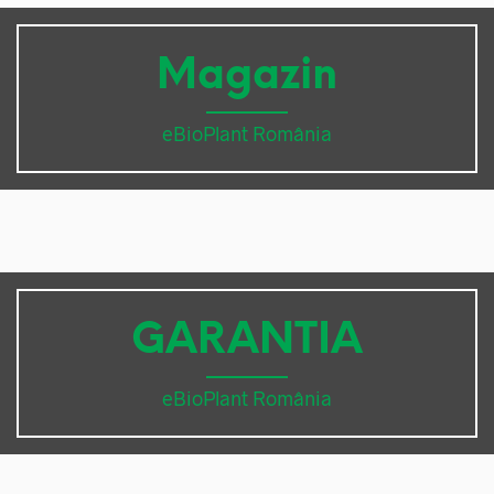
Magazin
eBioPlant România
GARANTIA
eBioPlant România