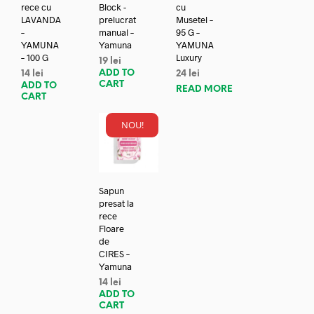
rece cu
Block -
cu
LAVANDA
prelucrat
Musetel –
–
manual –
95 G –
YAMUNA
Yamuna
YAMUNA
– 100 G
Luxury
19
lei
ADD TO
14
lei
24
lei
CART
ADD TO
READ MORE
CART
NOU!
Sapun
presat la
rece
Floare
de
CIRES –
Yamuna
14
lei
ADD TO
CART