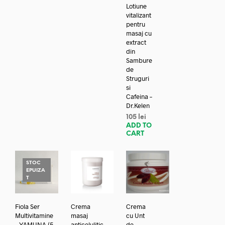
Lotiune
vitalizant
pentru
masaj cu
extract
din
Sambure
de
Struguri
si
Cafeina –
Dr.Kelen
105
lei
ADD TO
CART
STOC
EPUIZA
T
Fiola Ser
Crema
Crema
Multivitamine
masaj
cu Unt
– YAMUNA (5
anticelulitic
de