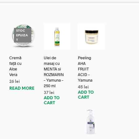
STOC
EPUIZA
T
Cremă
Ulei de
Peeling
față cu
masaj cu
AHA
Aloe
MENTA si
FRUIT
Vera
ROZMARIN
ACID –
– Yamuna –
Yamuna
26
lei
250 ml
45
lei
READ MORE
ADD TO
37
lei
CART
ADD TO
CART