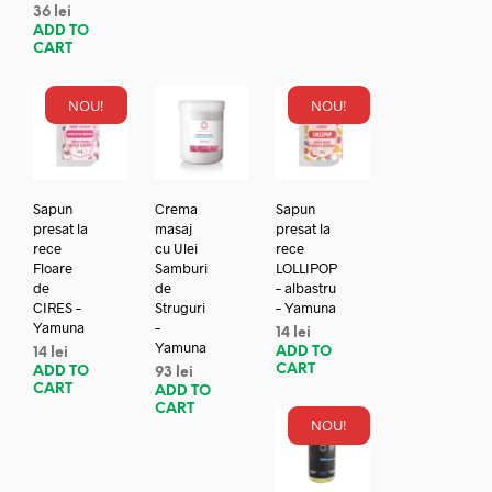
36
lei
ADD TO
CART
NOU!
NOU!
Sapun
Crema
Sapun
presat la
masaj
presat la
rece
cu Ulei
rece
Floare
Samburi
LOLLIPOP
de
de
– albastru
CIRES –
Struguri
– Yamuna
Yamuna
–
14
lei
Yamuna
ADD TO
14
lei
CART
ADD TO
93
lei
CART
ADD TO
CART
NOU!