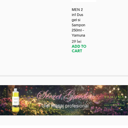
MEN 2
in1 Dus
gel si
Sampon
250ml –
Yamuna
29
lei
ADD TO
CART