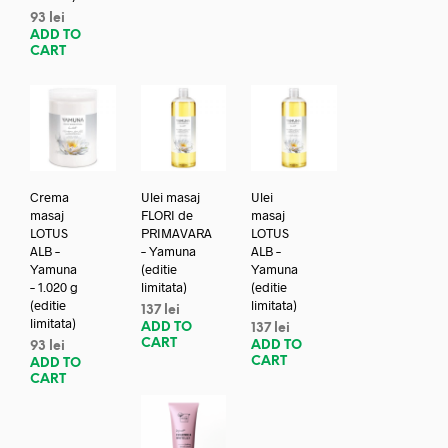
93
lei
ADD TO
CART
Crema
Ulei masaj
Ulei
masaj
FLORI de
masaj
LOTUS
PRIMAVARA
LOTUS
ALB –
– Yamuna
ALB –
Yamuna
(editie
Yamuna
– 1.020 g
limitata)
(editie
(editie
limitata)
137
lei
limitata)
ADD TO
137
lei
CART
ADD TO
93
lei
CART
ADD TO
CART