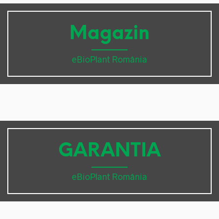
Magazin
eBioPlant România
GARANTIA
eBioPlant România