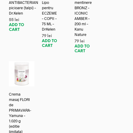
ANTIBACTERIAN
Lipo
mentinere
picioare (talpi) –
pentru
BRONZ –
Dr.Kelen
ECZEME
ICONIC
– COPII –
AMBER –
55
lei
75 ML –
200 ml –
ADD TO
DrKelen
Kanu
CART
Nature
79
lei
ADD TO
79
lei
CART
ADD TO
CART
Crema
masaj FLORI
de
PRIMAVARA-
Yamuna –
1.020 g
(editie
limitata)