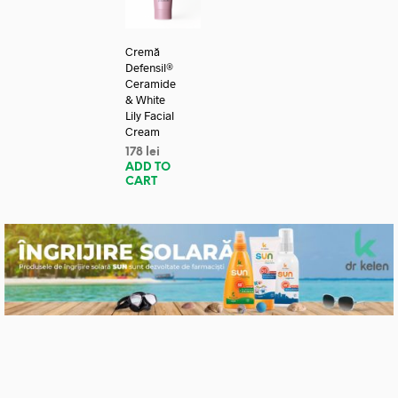
Cremă
Defensil®
Ceramide
& White
Lily Facial
Cream
178
lei
ADD TO
CART