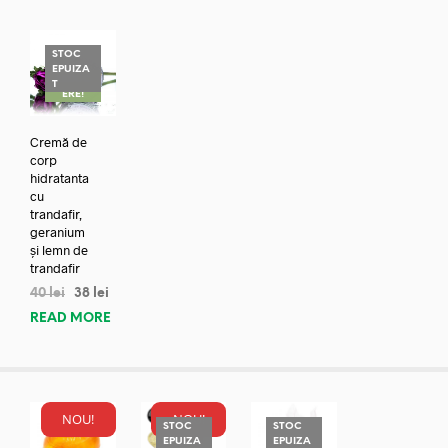
STOC
EPUIZA
REDUC
T
ERE!
Cremă de
corp
hidratanta
cu
trandafir,
geranium
și lemn de
trandafir
40
lei
38
lei
READ MORE
NOU!
NOU!
STOC
STOC
EPUIZA
EPUIZA