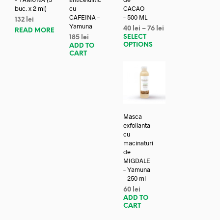
buc. x 2 ml)
cu
CACAO
CAFEINA –
– 500 ML
132
lei
Yamuna
40
lei
–
76
lei
READ MORE
SELECT
185
lei
OPTIONS
ADD TO
CART
Masca
exfolianta
cu
macinaturi
de
MIGDALE
– Yamuna
– 250 ml
60
lei
ADD TO
CART