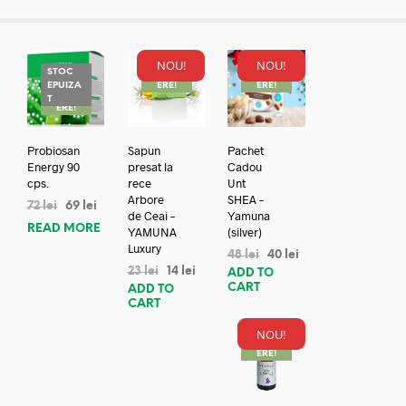
NOU!
NOU!
STOC
REDUC
REDUC
EPUIZA
ERE!
ERE!
REDUC
T
ERE!
Probiosan
Sapun
Pachet
Energy 90
presat la
Cadou
cps.
rece
Unt
Arbore
SHEA –
72
lei
69
lei
de Ceai –
Yamuna
READ MORE
YAMUNA
(silver)
Luxury
48
lei
40
lei
23
lei
14
lei
ADD TO
CART
ADD TO
CART
NOU!
REDUC
ERE!