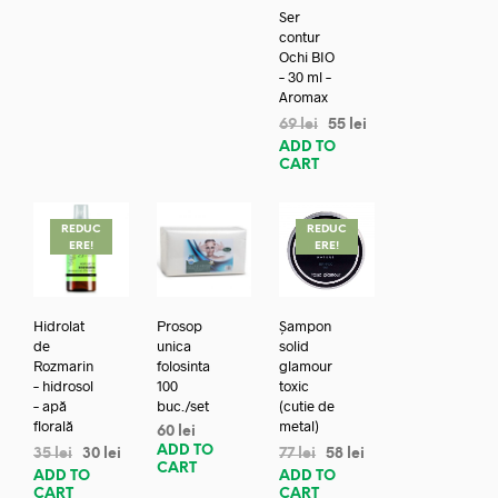
Ser
contur
Ochi BIO
– 30 ml –
Aromax
69
lei
55
lei
ADD TO
CART
REDUC
REDUC
ERE!
ERE!
Hidrolat
Prosop
Șampon
de
unica
solid
Rozmarin
folosinta
glamour
– hidrosol
100
toxic
– apă
buc./set
(cutie de
florală
metal)
60
lei
ADD TO
35
lei
30
lei
77
lei
58
lei
CART
ADD TO
ADD TO
CART
CART