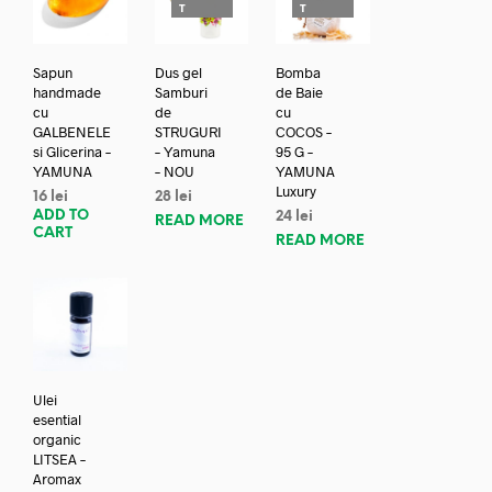
T
T
Sapun
Dus gel
Bomba
handmade
Samburi
de Baie
cu
de
cu
GALBENELE
STRUGURI
COCOS –
si Glicerina –
– Yamuna
95 G –
YAMUNA
– NOU
YAMUNA
Luxury
16
lei
28
lei
ADD TO
24
lei
READ MORE
CART
READ MORE
Ulei
esential
organic
LITSEA –
Aromax