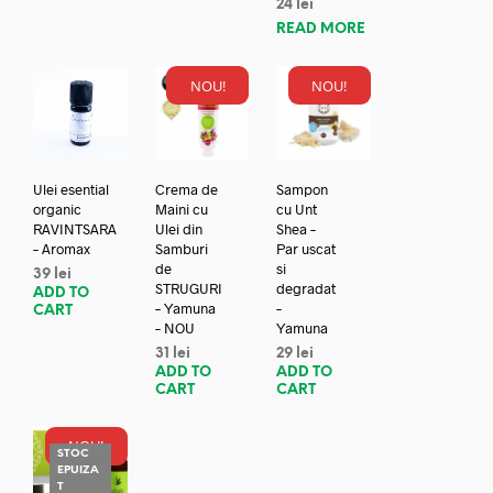
24
lei
READ MORE
NOU!
NOU!
Ulei esential
Crema de
Sampon
organic
Maini cu
cu Unt
RAVINTSARA
Ulei din
Shea –
– Aromax
Samburi
Par uscat
de
si
39
lei
STRUGURI
degradat
ADD TO
– Yamuna
–
CART
– NOU
Yamuna
31
lei
29
lei
ADD TO
ADD TO
CART
CART
NOU!
STOC
EPUIZA
REDUC
T