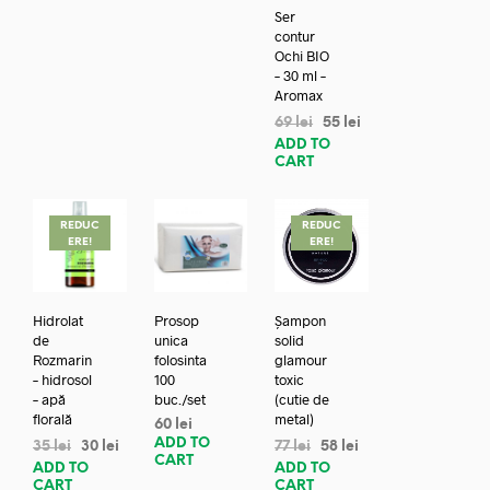
Ser
contur
Ochi BIO
– 30 ml –
Aromax
69
lei
55
lei
ADD TO
CART
REDUC
REDUC
ERE!
ERE!
Hidrolat
Prosop
Șampon
de
unica
solid
Rozmarin
folosinta
glamour
– hidrosol
100
toxic
– apă
buc./set
(cutie de
florală
metal)
60
lei
ADD TO
35
lei
30
lei
77
lei
58
lei
CART
ADD TO
ADD TO
CART
CART