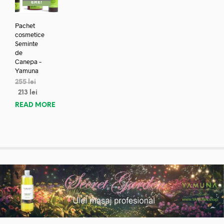
ERE!
Pachet
cosmetice
Seminte
de
Canepa –
Yamuna
255
lei
213
lei
READ MORE