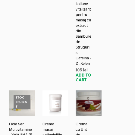
Lotiune
vitalizant
pentru
masaj cu
extract
din
Sambure
de
Struguri
si
Cafeina –
Dr.Kelen
105
lei
ADD TO
CART
STOC
EPUIZA
T
Fiola Ser
Crema
Crema
Multivitamine
masaj
cu Unt
– YAMUNA (5
anticelulitic
de