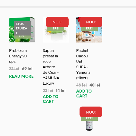
NOU!
NOU!
STOC
REDUC
REDUC
EPUIZA
ERE!
ERE!
REDUC
T
ERE!
Probiosan
Sapun
Pachet
Energy 90
presat la
Cadou
cps.
rece
Unt
Arbore
SHEA –
72
lei
69
lei
de Ceai –
Yamuna
READ MORE
YAMUNA
(silver)
Luxury
48
lei
40
lei
23
lei
14
lei
ADD TO
CART
ADD TO
CART
NOU!
REDUC
ERE!