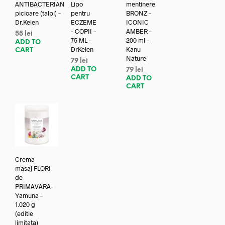
ANTIBACTERIAN
Lipo
mentinere
picioare (talpi) –
pentru
BRONZ –
Dr.Kelen
ECZEME
ICONIC
– COPII –
AMBER –
55
lei
75 ML –
200 ml –
ADD TO
DrKelen
Kanu
CART
Nature
79
lei
ADD TO
79
lei
CART
ADD TO
CART
Crema
masaj FLORI
de
PRIMAVARA-
Yamuna –
1.020 g
(editie
limitata)