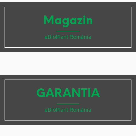
Magazin
eBioPlant România
GARANTIA
eBioPlant România