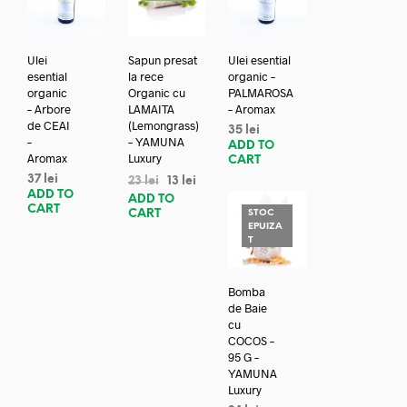
Ulei
Sapun presat
Ulei esential
esential
la rece
organic –
organic
Organic cu
PALMAROSA
– Arbore
LAMAITA
– Aromax
de CEAI
(Lemongrass)
35
lei
–
– YAMUNA
ADD TO
Aromax
Luxury
CART
37
lei
23
lei
13
lei
ADD TO
ADD TO
CART
CART
STOC
EPUIZA
T
Bomba
de Baie
cu
COCOS –
95 G –
YAMUNA
Luxury