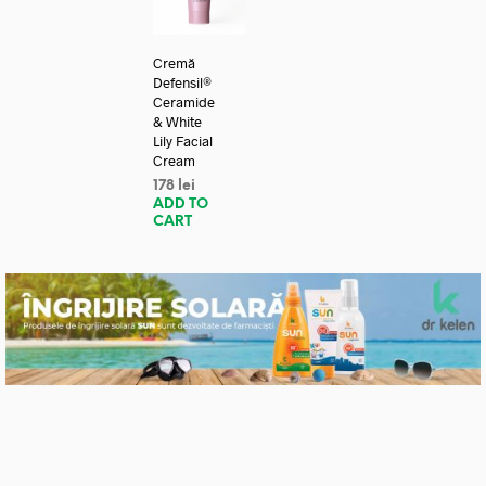
Cremă
Defensil®
Ceramide
& White
Lily Facial
Cream
178
lei
ADD TO
CART