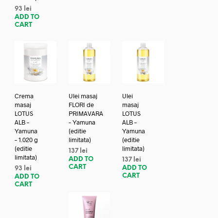
93
lei
ADD TO
CART
Crema
Ulei masaj
Ulei
masaj
FLORI de
masaj
LOTUS
PRIMAVARA
LOTUS
ALB –
– Yamuna
ALB –
Yamuna
(editie
Yamuna
– 1.020 g
limitata)
(editie
(editie
limitata)
137
lei
limitata)
ADD TO
137
lei
CART
ADD TO
93
lei
CART
ADD TO
CART