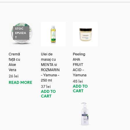
STOC
EPUIZA
T
Cremă
Ulei de
Peeling
față cu
masaj cu
AHA
Aloe
MENTA si
FRUIT
Vera
ROZMARIN
ACID –
– Yamuna –
Yamuna
26
lei
250 ml
45
lei
READ MORE
ADD TO
37
lei
CART
ADD TO
CART