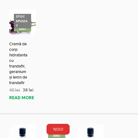
STOC
EPUIZA
REDUC
T
ERE!
Cremă de
corp
hidratanta
cu
trandafir,
geranium
și lemn de
trandafir
40
lei
38
lei
READ MORE
NOU!
REDUC
ERE!