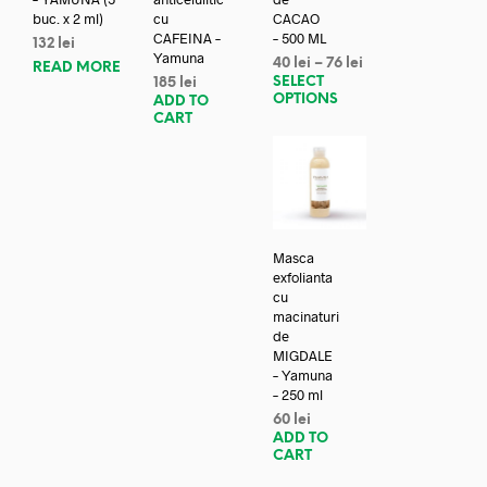
buc. x 2 ml)
cu
CACAO
CAFEINA –
– 500 ML
132
lei
Yamuna
40
lei
–
76
lei
READ MORE
SELECT
185
lei
OPTIONS
ADD TO
CART
Masca
exfolianta
cu
macinaturi
de
MIGDALE
– Yamuna
– 250 ml
60
lei
ADD TO
CART