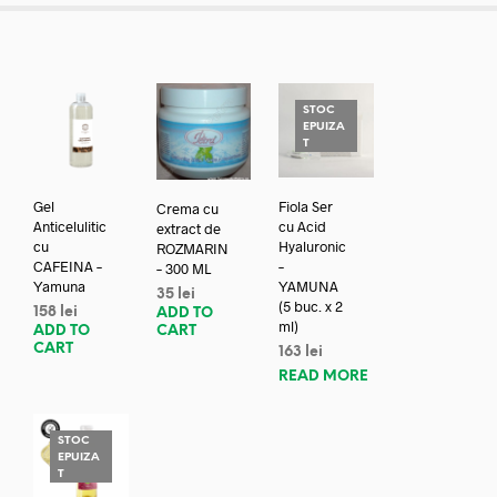
STOC
EPUIZA
T
Gel
Fiola Ser
Crema cu
Anticelulitic
cu Acid
extract de
cu
Hyaluronic
ROZMARIN
CAFEINA –
–
– 300 ML
Yamuna
YAMUNA
35
lei
(5 buc. x 2
158
lei
ADD TO
ml)
ADD TO
CART
CART
163
lei
READ MORE
STOC
EPUIZA
T