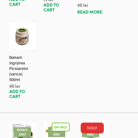
19
lei
CART
ADD TO
45
lei
CART
READ MORE
Balsam
ingrijirea
Picioarelor
(varice)
500ml
45
lei
ADD TO
CART
NOU!
REDUC
REDUC
REDUC
ERE!
ERE!
ERE!