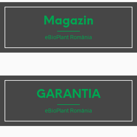
Magazin
eBioPlant România
GARANTIA
eBioPlant România