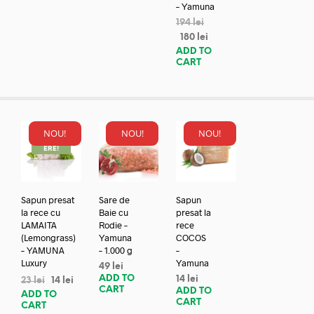
– Yamuna
194
lei
180
lei
ADD TO
CART
NOU!
NOU!
NOU!
REDUC
ERE!
Sapun presat
Sare de
Sapun
la rece cu
Baie cu
presat la
LAMAITA
Rodie –
rece
(Lemongrass)
Yamuna
COCOS
– YAMUNA
– 1.000 g
–
Luxury
Yamuna
49
lei
ADD TO
14
lei
23
lei
14
lei
CART
ADD TO
ADD TO
CART
CART