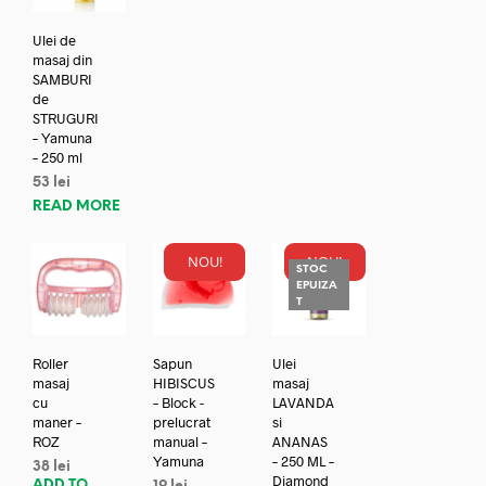
Ulei de
masaj din
SAMBURI
de
STRUGURI
– Yamuna
– 250 ml
53
lei
READ MORE
NOU!
NOU!
STOC
EPUIZA
T
Roller
Sapun
Ulei
masaj
HIBISCUS
masaj
cu
– Block -
LAVANDA
maner –
prelucrat
si
ROZ
manual –
ANANAS
Yamuna
– 250 ML –
38
lei
Diamond
ADD TO