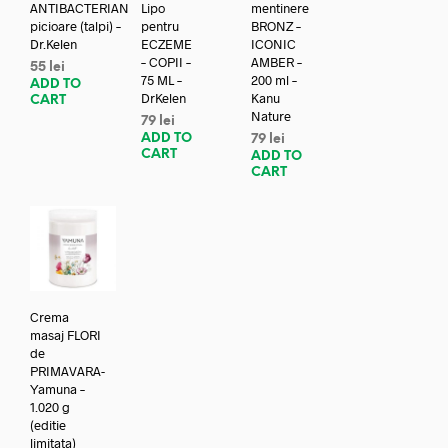
ANTIBACTERIAN
Lipo
mentinere
picioare (talpi) –
pentru
BRONZ –
Dr.Kelen
ECZEME
ICONIC
– COPII –
AMBER –
55
lei
75 ML –
200 ml –
ADD TO
DrKelen
Kanu
CART
Nature
79
lei
ADD TO
79
lei
CART
ADD TO
CART
Crema
masaj FLORI
de
PRIMAVARA-
Yamuna –
1.020 g
(editie
limitata)