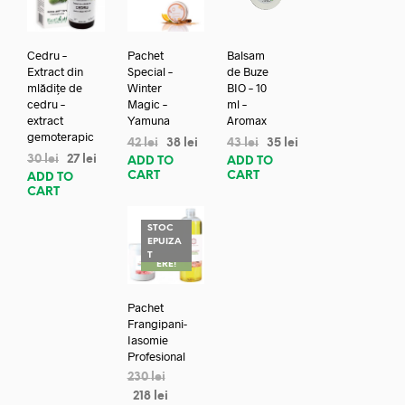
Cedru –
Pachet
Balsam
Extract din
Special –
de Buze
mlădițe de
Winter
BIO – 10
cedru –
Magic –
ml –
extract
Yamuna
Aromax
gemoterapic
42
lei
38
lei
43
lei
35
lei
30
lei
27
lei
ADD TO
ADD TO
CART
CART
ADD TO
CART
STOC
EPUIZA
REDUC
T
ERE!
Pachet
Frangipani-
Iasomie
Profesional
230
lei
218
lei