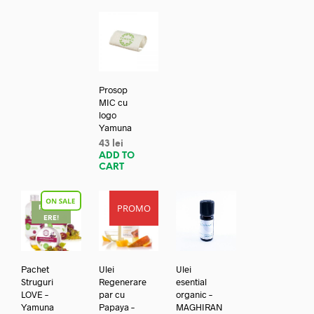
Prosop
MIC cu
logo
Yamuna
43
lei
ADD TO
CART
PROMO
REDUC
ERE!
Pachet
Ulei
Ulei
Struguri
Regenerare
esential
LOVE –
par cu
organic –
Yamuna
Papaya –
MAGHIRAN