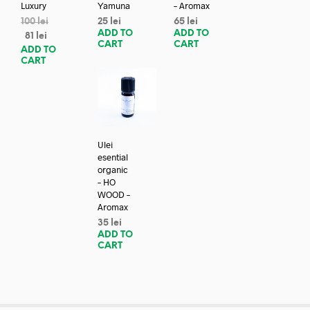
Luxury
Yamuna
– Aromax
100
lei
25
lei
65
lei
ADD TO
ADD TO
81
lei
CART
CART
ADD TO
CART
Ulei
esential
organic
– HO
WOOD –
Aromax
35
lei
ADD TO
CART