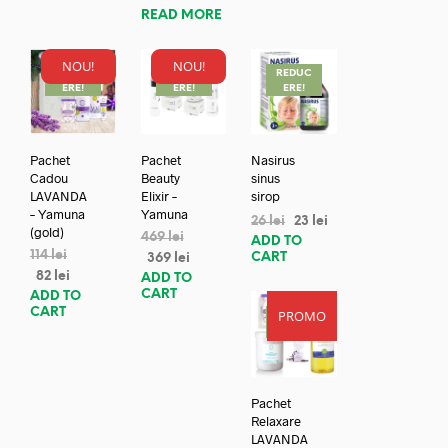
READ MORE
NOU!
NOU!
REDUC
REDUC
REDUC
ERE!
ERE!
ERE!
Pachet
Pachet
Nasirus
Cadou
Beauty
sinus
LAVANDA
Elixir –
sirop
– Yamuna
Yamuna
26
lei
23
lei
(gold)
469
lei
ADD TO
114
lei
CART
369
lei
82
lei
ADD TO
CART
ADD TO
CART
PROMO
REDUC
ERE!
Pachet
Relaxare
LAVANDA