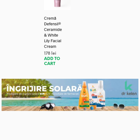
Cremă
Defensil®
Ceramide
& White
Lily Facial
Cream
178
lei
ADD TO
CART