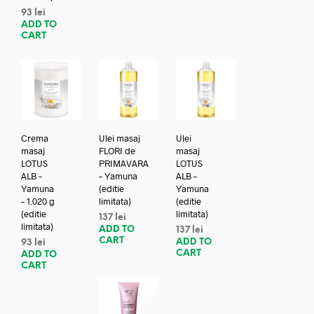
93
lei
ADD TO
CART
Crema
Ulei masaj
Ulei
masaj
FLORI de
masaj
LOTUS
PRIMAVARA
LOTUS
ALB –
– Yamuna
ALB –
Yamuna
(editie
Yamuna
– 1.020 g
limitata)
(editie
(editie
limitata)
137
lei
limitata)
ADD TO
137
lei
CART
ADD TO
93
lei
CART
ADD TO
CART