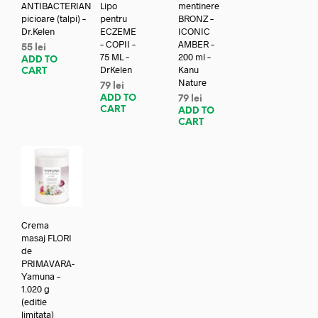
ANTIBACTERIAN
Lipo
mentinere
picioare (talpi) –
pentru
BRONZ –
Dr.Kelen
ECZEME
ICONIC
– COPII –
AMBER –
55
lei
75 ML –
200 ml –
ADD TO
DrKelen
Kanu
CART
Nature
79
lei
ADD TO
79
lei
CART
ADD TO
CART
Crema
masaj FLORI
de
PRIMAVARA-
Yamuna –
1.020 g
(editie
limitata)