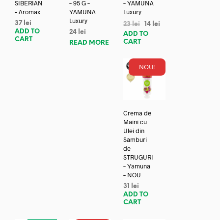
SIBERIAN
– 95 G –
– YAMUNA
– Aromax
YAMUNA
Luxury
Luxury
37
lei
23
lei
14
lei
ADD TO
24
lei
ADD TO
CART
CART
READ MORE
NOU!
Crema de
Maini cu
Ulei din
Samburi
de
STRUGURI
– Yamuna
– NOU
31
lei
ADD TO
CART