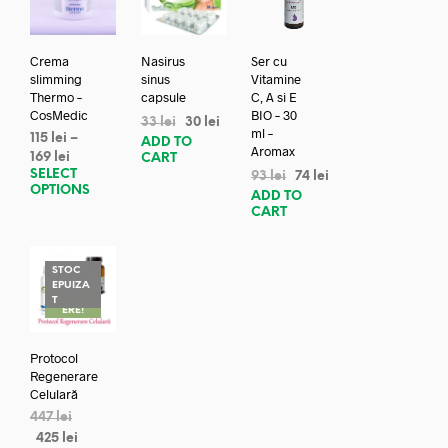
Crema
Nasirus
Ser cu
slimming
sinus
Vitamine
Thermo –
capsule
C, A si E
CosMedic
BIO – 30
33
lei
30
lei
ml –
115
lei
–
ADD TO
Aromax
169
lei
CART
SELECT
93
lei
74
lei
OPTIONS
ADD TO
CART
STOC
EPUIZA
REDUC
T
ERE!
Protocol
Regenerare
Celulară
447
lei
425
lei