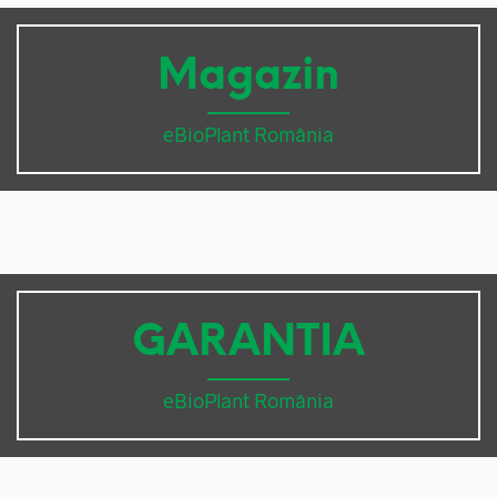
Magazin
eBioPlant România
GARANTIA
eBioPlant România