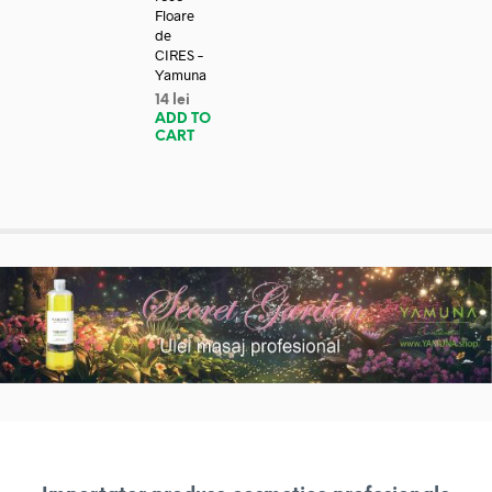
Floare
de
CIRES –
Yamuna
14
lei
ADD TO
CART