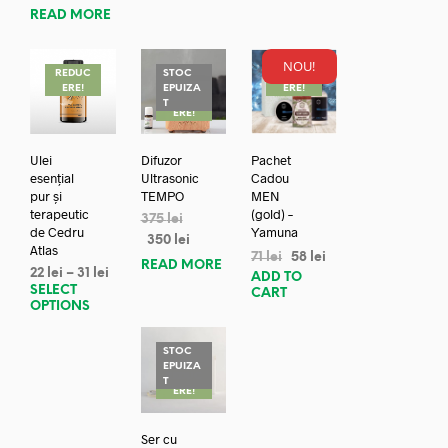
READ MORE
NOU!
REDUC
STOC
REDUC
ERE!
EPUIZA
ERE!
REDUC
T
ERE!
Ulei
Difuzor
Pachet
esențial
Ultrasonic
Cadou
pur și
TEMPO
MEN
terapeutic
(gold) –
375
lei
de Cedru
Yamuna
350
lei
Atlas
71
lei
58
lei
READ MORE
22
lei
–
31
lei
ADD TO
SELECT
CART
OPTIONS
STOC
EPUIZA
REDUC
T
ERE!
Ser cu