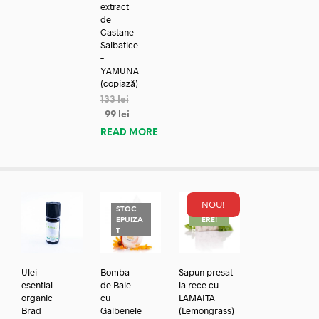
extract
de
Castane
Salbatice
–
YAMUNA
(copiază)
133
lei
99
lei
READ MORE
NOU!
STOC
REDUC
EPUIZA
ERE!
T
Ulei
Bomba
Sapun presat
esential
de Baie
la rece cu
organic
cu
LAMAITA
Brad
Galbenele
(Lemongrass)