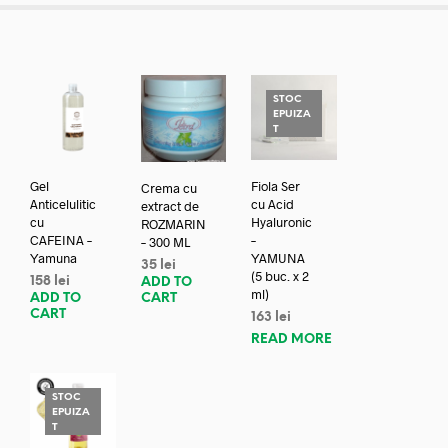
STOC
EPUIZA
T
Gel
Fiola Ser
Crema cu
Anticelulitic
cu Acid
extract de
cu
Hyaluronic
ROZMARIN
CAFEINA –
–
– 300 ML
Yamuna
YAMUNA
35
lei
(5 buc. x 2
158
lei
ADD TO
ml)
ADD TO
CART
CART
163
lei
READ MORE
STOC
EPUIZA
T