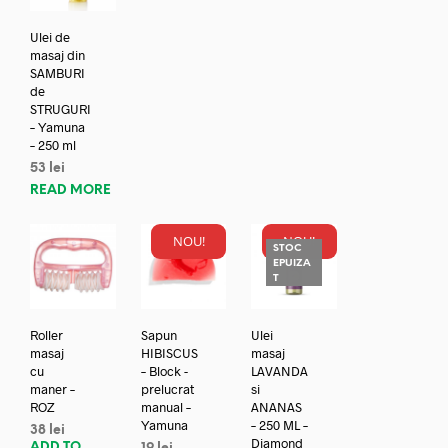
Ulei de
masaj din
SAMBURI
de
STRUGURI
– Yamuna
– 250 ml
53
lei
READ MORE
NOU!
NOU!
STOC
EPUIZA
T
Roller
Sapun
Ulei
masaj
HIBISCUS
masaj
cu
– Block -
LAVANDA
maner –
prelucrat
si
ROZ
manual –
ANANAS
Yamuna
– 250 ML –
38
lei
Diamond
ADD TO