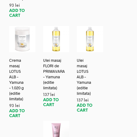
93
lei
ADD TO
CART
Crema
Ulei masaj
Ulei
masaj
FLORI de
masaj
LOTUS
PRIMAVARA
LOTUS
ALB –
– Yamuna
ALB –
Yamuna
(editie
Yamuna
– 1.020 g
limitata)
(editie
(editie
limitata)
137
lei
limitata)
ADD TO
137
lei
CART
ADD TO
93
lei
CART
ADD TO
CART