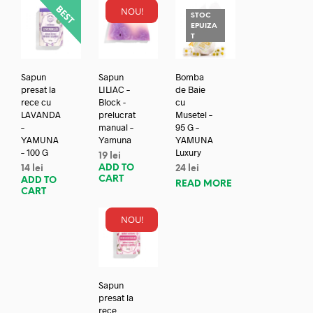
NOU!
STOC
EPUIZA
T
Sapun
Sapun
Bomba
presat la
LILIAC –
de Baie
rece cu
Block -
cu
LAVANDA
prelucrat
Musetel –
–
manual –
95 G –
YAMUNA
Yamuna
YAMUNA
– 100 G
Luxury
19
lei
ADD TO
14
lei
24
lei
CART
ADD TO
READ MORE
CART
NOU!
Sapun
presat la
rece