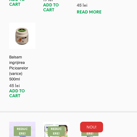
19
lei
CART
ADD TO
45
lei
CART
READ MORE
Balsam
ingrijirea
Picioarelor
(varice)
500ml
45
lei
ADD TO
CART
NOU!
REDUC
REDUC
REDUC
ERE!
ERE!
ERE!