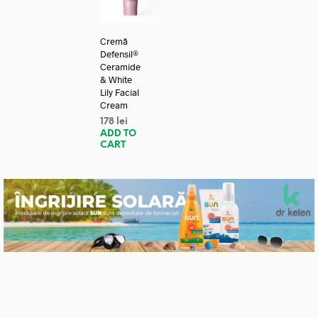
Cremă
Defensil®
Ceramide
& White
Lily Facial
Cream
178
lei
ADD TO
CART