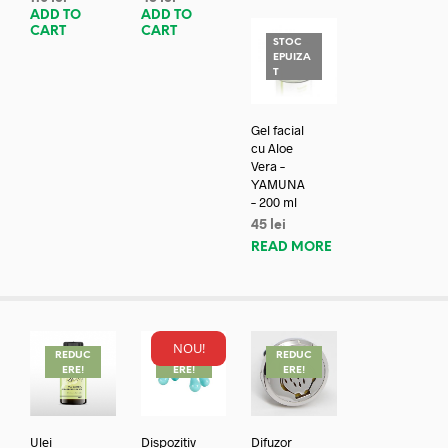
ADD TO
ADD TO
CART
CART
STOC
EPUIZA
T
Gel facial
cu Aloe
Vera –
YAMUNA
– 200 ml
45
lei
READ MORE
NOU!
REDUC
REDUC
REDUC
ERE!
ERE!
ERE!
Ulei
Dispozitiv
Difuzor