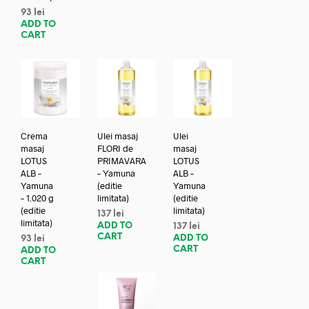
93
lei
ADD TO
CART
Crema
Ulei masaj
Ulei
masaj
FLORI de
masaj
LOTUS
PRIMAVARA
LOTUS
ALB –
– Yamuna
ALB –
Yamuna
(editie
Yamuna
– 1.020 g
limitata)
(editie
(editie
limitata)
137
lei
limitata)
ADD TO
137
lei
CART
ADD TO
93
lei
CART
ADD TO
CART