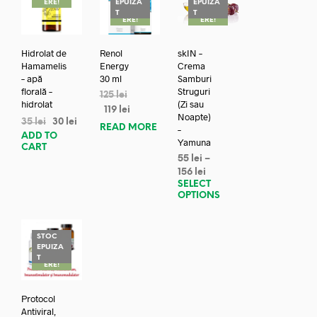
ERE!
EPUIZA
EPUIZA
REDUC
REDUC
T
T
ERE!
ERE!
Hidrolat de
Renol
skIN –
Hamamelis
Energy
Crema
– apă
30 ml
Samburi
florală –
Struguri
125
lei
hidrolat
(Zi sau
119
lei
Noapte)
35
lei
30
lei
READ MORE
–
ADD TO
Yamuna
CART
55
lei
–
156
lei
SELECT
OPTIONS
STOC
EPUIZA
REDUC
T
ERE!
Protocol
Antiviral,