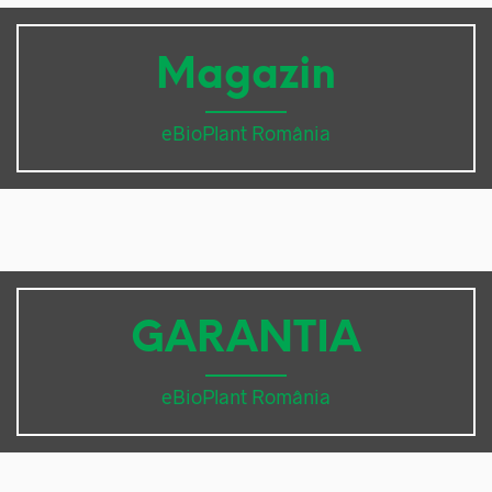
Magazin
eBioPlant România
GARANTIA
eBioPlant România