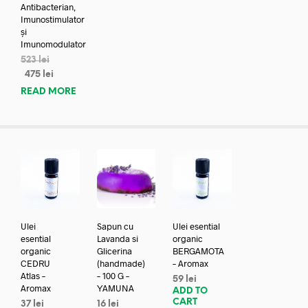
Antibacterian,
Imunostimulator
și
Imunomodulator
523
lei
475
lei
READ MORE
Ulei
Sapun cu
Ulei esential
esential
Lavanda si
organic
organic
Glicerina
BERGAMOTA
CEDRU
(handmade)
– Aromax
Atlas –
– 100 G –
59
lei
Aromax
YAMUNA
ADD TO
CART
37
lei
16
lei