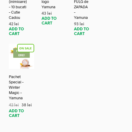
(inimioare)
logo
FULG de
– 10 bucati
Yamuna
ZAPADA
– Cutie
–
43
lei
Cadou
Yamuna
ADD TO
CART
42
lei
93
lei
ADD TO
ADD TO
CART
CART
REDUC
ERE!
Pachet
Special –
Winter
Magic –
Yamuna
42
lei
38
lei
ADD TO
CART