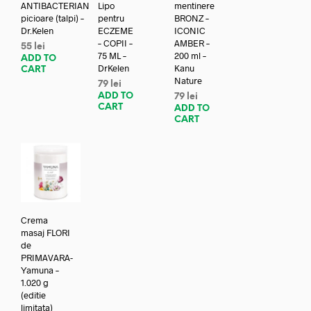
ANTIBACTERIAN
Lipo
mentinere
picioare (talpi) –
pentru
BRONZ –
Dr.Kelen
ECZEME
ICONIC
– COPII –
AMBER –
55
lei
75 ML –
200 ml –
ADD TO
DrKelen
Kanu
CART
Nature
79
lei
ADD TO
79
lei
CART
ADD TO
CART
Crema
masaj FLORI
de
PRIMAVARA-
Yamuna –
1.020 g
(editie
limitata)