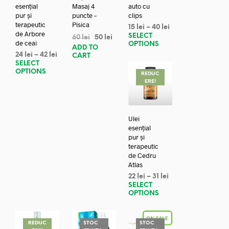
esențial
Masaj 4
auto cu
pur și
puncte –
clips
terapeutic
Pisica
15
lei
–
40
lei
de Arbore
SELECT
60
lei
50
lei
de ceai
OPTIONS
ADD TO
24
lei
–
42
lei
CART
SELECT
OPTIONS
REDUC
ERE!
Ulei
esențial
pur și
terapeutic
de Cedru
Atlas
22
lei
–
31
lei
SELECT
OPTIONS
REDUC
STOC
STOC