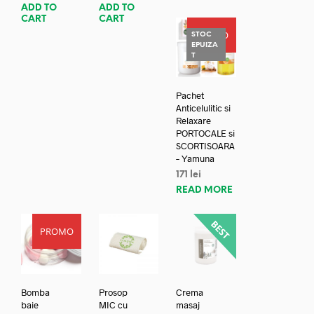
ADD TO
ADD TO
CART
CART
PROMO
STOC
EPUIZA
T
Pachet
Anticelulitic si
Relaxare
PORTOCALE si
SCORTISOARA
– Yamuna
171
lei
READ MORE
PROMO
Bomba
Prosop
Crema
baie
MIC cu
masaj