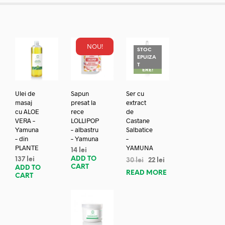
NOU!
STOC
EPUIZA
REDUC
T
ERE!
Ulei de
Sapun
Ser cu
masaj
presat la
extract
cu ALOE
rece
de
VERA –
LOLLIPOP
Castane
Yamuna
– albastru
Salbatice
– din
– Yamuna
–
PLANTE
YAMUNA
14
lei
ADD TO
137
lei
30
lei
22
lei
CART
ADD TO
READ MORE
CART