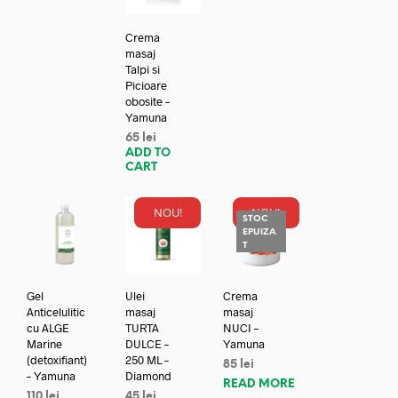
Crema
masaj
Talpi si
Picioare
obosite –
Yamuna
65
lei
ADD TO
CART
NOU!
NOU!
STOC
EPUIZA
T
Gel
Ulei
Crema
Anticelulitic
masaj
masaj
cu ALGE
TURTA
NUCI –
Marine
DULCE –
Yamuna
(detoxifiant)
250 ML –
85
lei
– Yamuna
Diamond
READ MORE
110
lei
45
lei