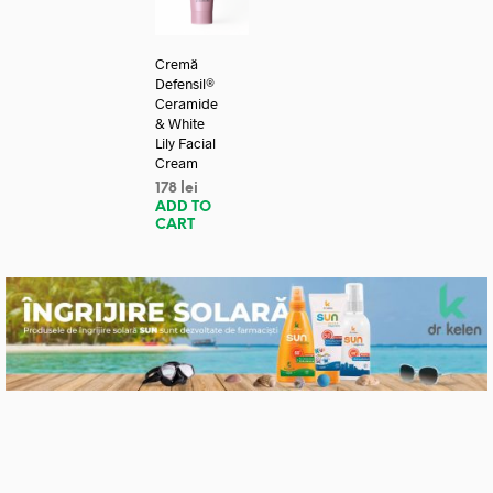
Cremă
Defensil®
Ceramide
& White
Lily Facial
Cream
178
lei
ADD TO
CART