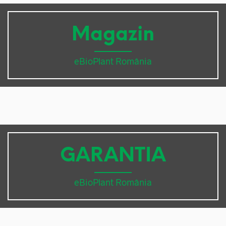
Magazin
eBioPlant România
GARANTIA
eBioPlant România