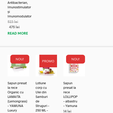
Antibacterian,
Imunostimulator
și
Imunomodulator
523
lei
475
lei
READ MORE
NOU!
NOU!
PROMO
REDUC
ERE!
Sapun presat
Lotiune
Sapun
la rece
corp cu
presat la
Organic cu
Ulei din
rece
LAMAITA
Samburi
LOLLIPOP
(Lemongrass)
de
– albastru
– YAMUNA
Struguri –
– Yamuna
Luxury
250 ML –
14
lei