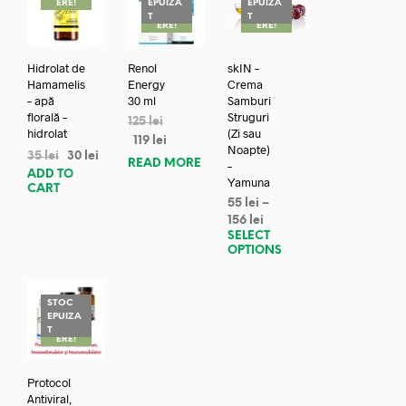
ERE!
EPUIZA
EPUIZA
REDUC
REDUC
T
T
ERE!
ERE!
Hidrolat de
Renol
skIN –
Hamamelis
Energy
Crema
– apă
30 ml
Samburi
florală –
Struguri
125
lei
hidrolat
(Zi sau
119
lei
Noapte)
35
lei
30
lei
READ MORE
–
ADD TO
Yamuna
CART
55
lei
–
156
lei
SELECT
OPTIONS
STOC
EPUIZA
REDUC
T
ERE!
Protocol
Antiviral,