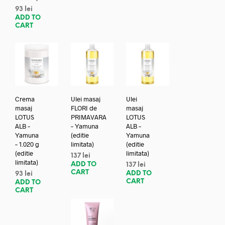
93
lei
ADD TO
CART
Crema
Ulei masaj
Ulei
masaj
FLORI de
masaj
LOTUS
PRIMAVARA
LOTUS
ALB –
– Yamuna
ALB –
Yamuna
(editie
Yamuna
– 1.020 g
limitata)
(editie
(editie
limitata)
137
lei
limitata)
ADD TO
137
lei
CART
ADD TO
93
lei
CART
ADD TO
CART