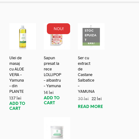
NOU!
STOC
EPUIZA
REDUC
T
ERE!
Ulei de
Sapun
Ser cu
masaj
presat la
extract
cu ALOE
rece
de
VERA –
LOLLIPOP
Castane
Yamuna
– albastru
Salbatice
– din
– Yamuna
–
PLANTE
YAMUNA
14
lei
ADD TO
137
lei
30
lei
22
lei
CART
ADD TO
READ MORE
CART