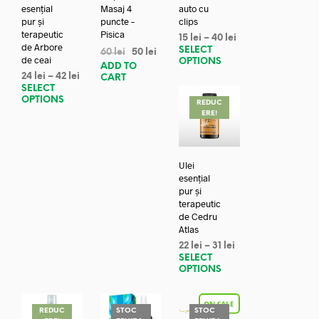
esențial
Masaj 4
auto cu
pur și
puncte –
clips
terapeutic
Pisica
15
lei
–
40
lei
de Arbore
SELECT
60
lei
50
lei
de ceai
OPTIONS
ADD TO
24
lei
–
42
lei
CART
SELECT
OPTIONS
REDUC
ERE!
Ulei
esențial
pur și
terapeutic
de Cedru
Atlas
22
lei
–
31
lei
SELECT
OPTIONS
REDUC
STOC
STOC