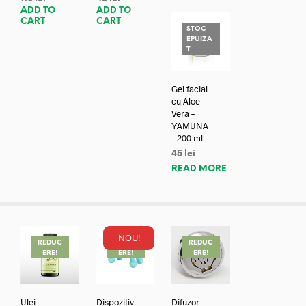
ADD TO
ADD TO
CART
CART
STOC
EPUIZA
T
Gel facial
cu Aloe
Vera –
YAMUNA
– 200 ml
45
lei
READ MORE
NOU!
REDUC
REDUC
REDUC
ERE!
ERE!
ERE!
Ulei
Dispozitiv
Difuzor