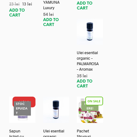
YAMUNA
ADD TO
23
lei
13
lei
Luxury
CART
ADD TO
54
lei
CART
ADD TO
CART
Ulei esential
organic –
PALMAROSA
– Aromax
35
lei
ADD TO
CART
NOU!
STOC
REDUC
EPUIZA
ERE!
T
Sapun
Ulei esential
Pachet
lichid cu
organic
Struguri