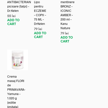
ANTIBACTERIAN
Lipo
mentinere
picioare (talpi) –
pentru
BRONZ –
Dr.Kelen
ECZEME
ICONIC
– COPII –
AMBER –
55
lei
75 ML –
200 ml –
ADD TO
DrKelen
Kanu
CART
Nature
79
lei
ADD TO
79
lei
CART
ADD TO
CART
Crema
masaj FLORI
de
PRIMAVARA-
Yamuna –
1.020 g
(editie
limitata)