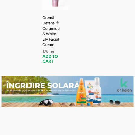
Cremă
Defensil®
Ceramide
& White
Lily Facial
Cream
178
lei
ADD TO
CART