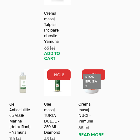
Crema
masaj
Talpi si
Picioare
obosite –
Yamuna
65
lei
ADD TO
CART
NOU!
NOU!
STOC
EPUIZA
T
Gel
Ulei
Crema
Anticelulitic
masaj
masaj
cu ALGE
TURTA
NUCI –
Marine
DULCE –
Yamuna
(detoxifiant)
250 ML –
85
lei
– Yamuna
Diamond
READ MORE
110
lei
45
lei