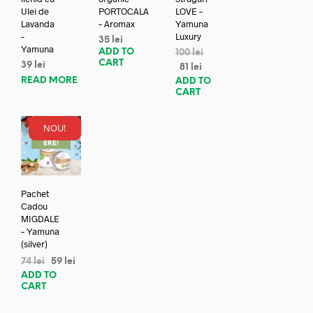
Ulei de
PORTOCALA
LOVE –
Lavanda
– Aromax
Yamuna
–
Luxury
35
lei
Yamuna
ADD TO
100
lei
CART
39
lei
81
lei
READ MORE
ADD TO
CART
NOU!
REDUC
ERE!
Pachet
Cadou
MIGDALE
– Yamuna
(silver)
74
lei
59
lei
ADD TO
CART