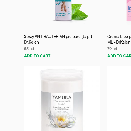
Spray ANTIBACTERIAN picioare (talpi) –
Crema Lipo p
Dr.Kelen
ML – DrKelen
55
lei
79
lei
ADD TO CART
ADD TO CA