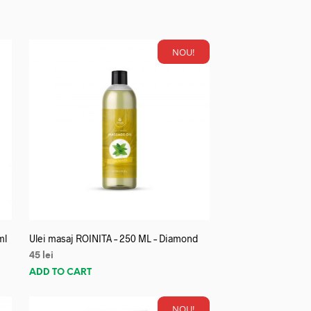
NOU!
ml
Ulei masaj ROINITA – 250 ML – Diamond
45
lei
ADD TO CART
NOU!