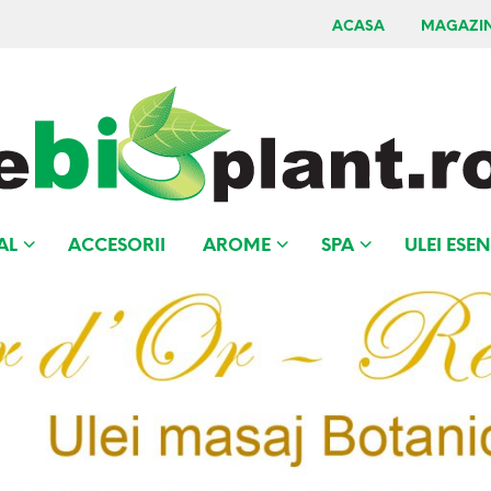
ACASA
MAGAZI
AL
ACCESORII
AROME
SPA
ULEI ESEN