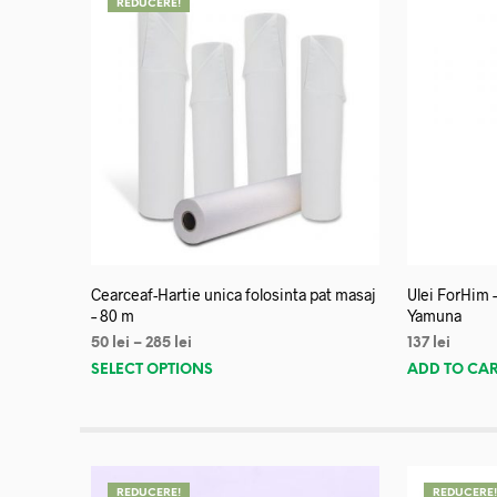
REDUCERE!
Cearceaf-Hartie unica folosinta pat masaj
Ulei ForHim 
– 80 m
Yamuna
50
lei
–
285
lei
137
lei
SELECT OPTIONS
ADD TO CA
REDUCERE!
REDUCERE