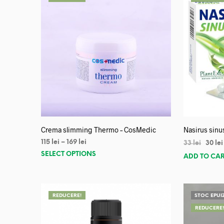
Crema slimming Thermo – CosMedic
Nasirus sinu
115
lei
–
169
lei
33
lei
30
lei
SELECT OPTIONS
ADD TO CA
REDUCERE!
STOC EPUI
REDUCERE