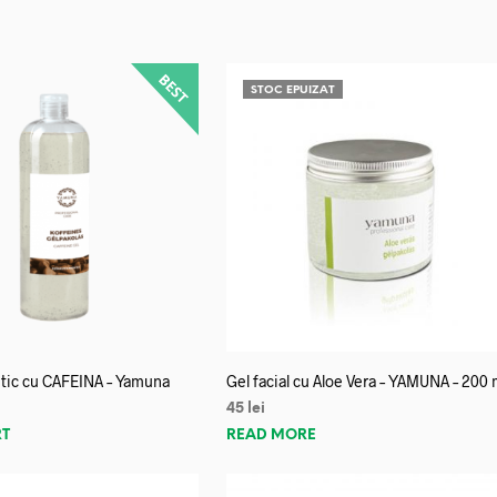
STOC EPUIZAT
litic cu CAFEINA – Yamuna
Gel facial cu Aloe Vera – YAMUNA – 200 
45
lei
RT
READ MORE