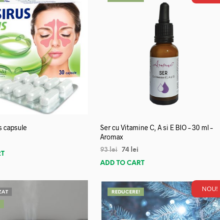
s capsule
Ser cu Vitamine C, A si E BIO – 30 ml –
Aromax
93
lei
74
lei
RT
ADD TO CART
NOU!
ZAT
REDUCERE!
!