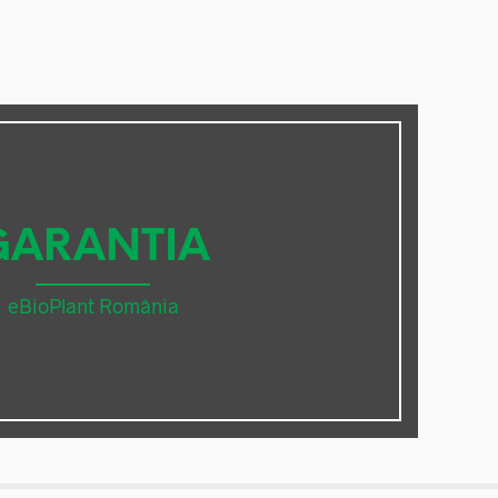
GARANTIA
eBioPlant România