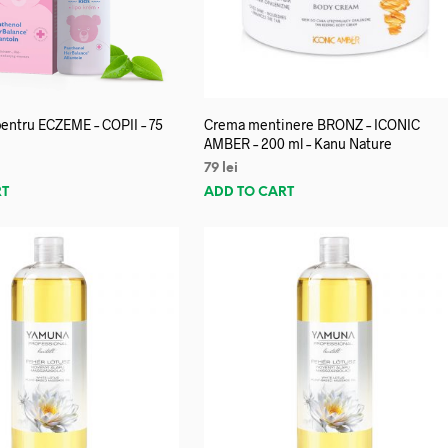
entru ECZEME – COPII – 75
Crema mentinere BRONZ – ICONIC
AMBER – 200 ml – Kanu Nature
79
lei
RT
ADD TO CART