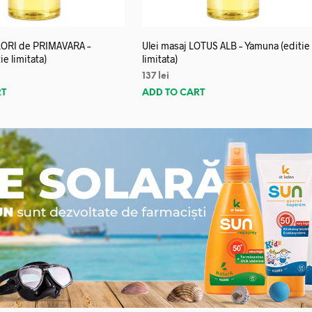
FLORI de PRIMAVARA –
Ulei masaj LOTUS ALB – Yamuna (editie
e limitata)
limitata)
137
lei
RT
ADD TO CART