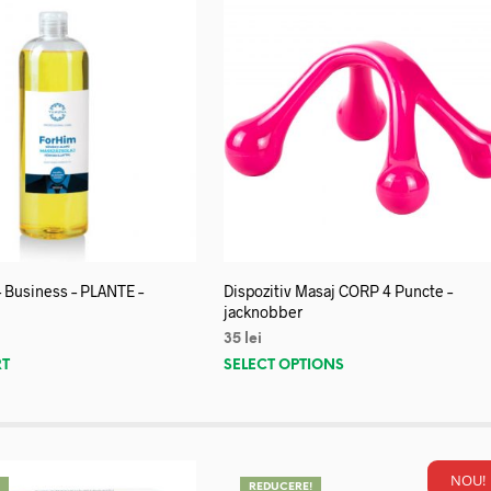
– Business – PLANTE –
Dispozitiv Masaj CORP 4 Puncte –
jacknobber
35
lei
RT
SELECT OPTIONS
NOU!
!
REDUCERE!