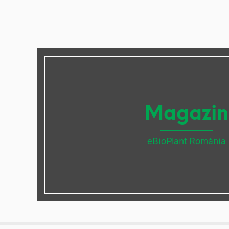
Magazin
eBioPlant România