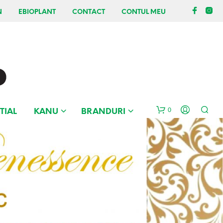
N
EBIOPLANT
CONTACT
CONTUL MEU
0
TIAL
KANU
BRANDURI