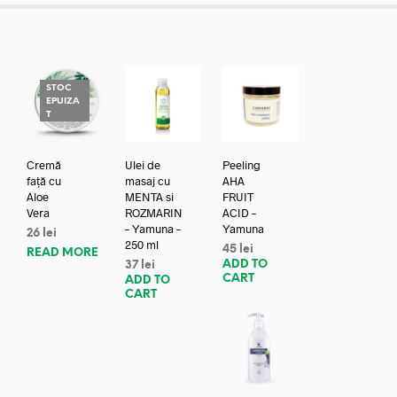
STOC
EPUIZA
T
Cremă
Ulei de
Peeling
față cu
masaj cu
AHA
Aloe
MENTA si
FRUIT
Vera
ROZMARIN
ACID –
– Yamuna –
Yamuna
26
lei
250 ml
45
lei
READ MORE
ADD TO
37
lei
CART
ADD TO
CART