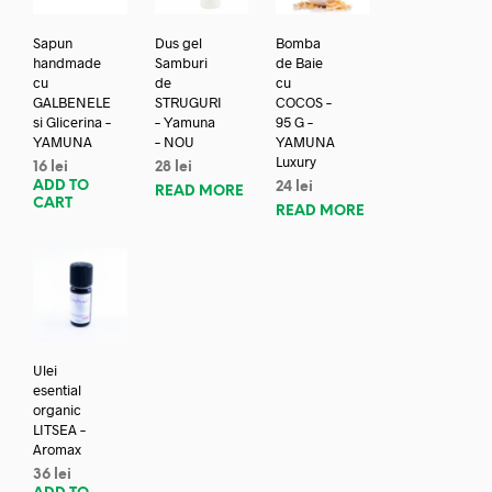
Sapun
Dus gel
Bomba
handmade
Samburi
de Baie
cu
de
cu
GALBENELE
STRUGURI
COCOS –
si Glicerina –
– Yamuna
95 G –
YAMUNA
– NOU
YAMUNA
Luxury
16
lei
28
lei
ADD TO
24
lei
READ MORE
CART
READ MORE
Ulei
esential
organic
LITSEA –
Aromax
36
lei