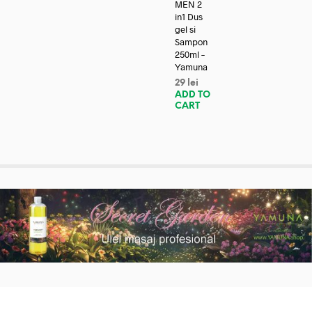
MEN 2
in1 Dus
gel si
Sampon
250ml –
Yamuna
29
lei
ADD TO
CART