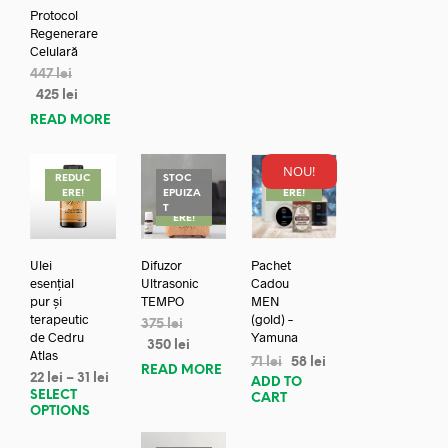
Protocol
Regenerare
Celulară
447
lei
425
lei
READ MORE
NOU!
REDUC
STOC
REDUC
ERE!
EPUIZA
ERE!
REDUC
T
ERE!
Ulei
Difuzor
Pachet
esențial
Ultrasonic
Cadou
pur și
TEMPO
MEN
terapeutic
(gold) –
375
lei
de Cedru
Yamuna
350
lei
Atlas
71
lei
58
lei
READ MORE
22
lei
–
31
lei
ADD TO
SELECT
CART
OPTIONS