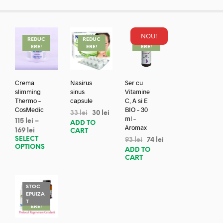
NOU!
REDUC
REDUC
REDUC
ERE!
ERE!
ERE!
Crema
Nasirus
Ser cu
slimming
sinus
Vitamine
Thermo –
capsule
C, A si E
CosMedic
BIO – 30
33
lei
30
lei
ml –
115
lei
–
ADD TO
Aromax
169
lei
CART
SELECT
93
lei
74
lei
OPTIONS
ADD TO
CART
STOC
EPUIZA
REDUC
T
ERE!