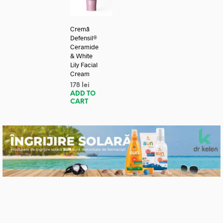
Cremă
Defensil®
Ceramide
& White
Lily Facial
Cream
178
lei
ADD TO
CART