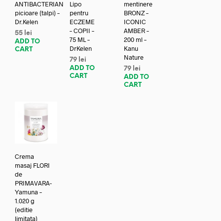
ANTIBACTERIAN
Lipo
mentinere
picioare (talpi) –
pentru
BRONZ –
Dr.Kelen
ECZEME
ICONIC
– COPII –
AMBER –
55
lei
75 ML –
200 ml –
ADD TO
DrKelen
Kanu
CART
Nature
79
lei
ADD TO
79
lei
CART
ADD TO
CART
Crema
masaj FLORI
de
PRIMAVARA-
Yamuna –
1.020 g
(editie
limitata)