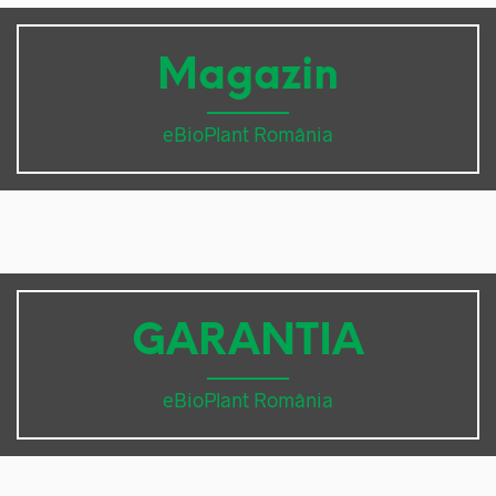
Magazin
eBioPlant România
GARANTIA
eBioPlant România