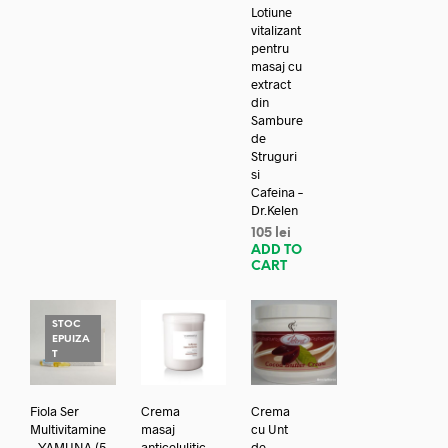
Lotiune
vitalizant
pentru
masaj cu
extract
din
Sambure
de
Struguri
si
Cafeina –
Dr.Kelen
105
lei
ADD TO
CART
STOC
EPUIZA
T
Fiola Ser
Crema
Crema
Multivitamine
masaj
cu Unt
– YAMUNA (5
anticelulitic
de