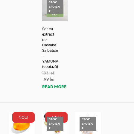
STOC
EPUIZA
REDUC
T
ERE!
Ser cu
extract
de
Castane
Salbatice
–
YAMUNA
(copiază)
133
lei
99
lei
READ MORE
NOU!
NOU!
STOC
STOC
EPUIZA
EPUIZA
T
T