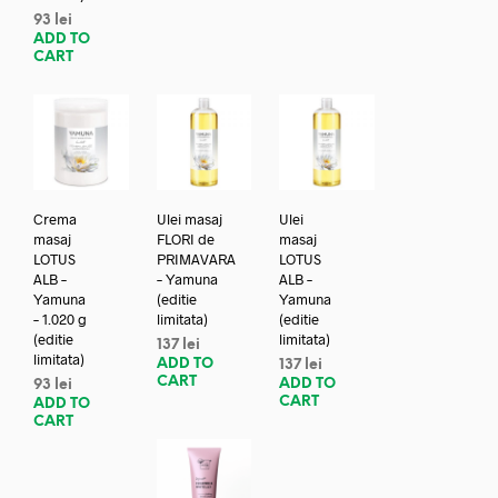
93
lei
ADD TO
CART
Crema
Ulei masaj
Ulei
masaj
FLORI de
masaj
LOTUS
PRIMAVARA
LOTUS
ALB –
– Yamuna
ALB –
Yamuna
(editie
Yamuna
– 1.020 g
limitata)
(editie
(editie
limitata)
137
lei
limitata)
ADD TO
137
lei
CART
ADD TO
93
lei
CART
ADD TO
CART