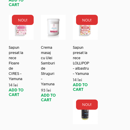
ADD TO
CART
NOU!
NOU!
Sapun
Crema
Sapun
presat la
masaj
presat la
rece
cu Ulei
rece
Floare
Samburi
LOLLIPOP
de
de
– albastru
CIRES –
Struguri
– Yamuna
Yamuna
–
14
lei
Yamuna
ADD TO
14
lei
CART
ADD TO
93
lei
CART
ADD TO
CART
NOU!