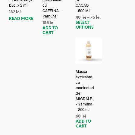
buc. x 2 ml)
cu
CACAO
CAFEINA –
– 500 ML
132
lei
Yamuna
40
lei
–
76
lei
READ MORE
SELECT
185
lei
OPTIONS
ADD TO
CART
Masca
exfolianta
cu
macinaturi
de
MIGDALE
– Yamuna
– 250 ml
60
lei
ADD TO
CART