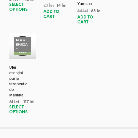
Yamuna
SELECT
23
lei
14
lei
OPTIONS
84
lei
63
lei
ADD TO
CART
ADD TO
CART
STOC
EPUIZA
REDUC
T
ERE!
Ulei
esențial
pur și
terapeutic
de
Manuka
61
lei
–
117
lei
SELECT
OPTIONS