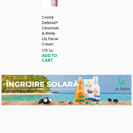
Cremă
Defensil®
Ceramide
& White
Lily Facial
Cream
178
lei
ADD TO
CART