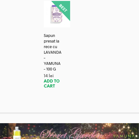
Sapun
presat la
rece cu
LAVANDA
–
YAMUNA
– 100 G
14
lei
ADD TO
CART