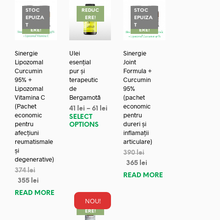
STOC
REDUC
STOC
EPUIZA
ERE!
EPUIZA
REDUC
REDUC
T
T
ERE!
ERE!
Sinergie
Ulei
Sinergie
Lipozomal
esențial
Joint
Curcumin
pur și
Formula +
95% +
terapeutic
Curcumin
Lipozomal
de
95%
Vitamina C
Bergamotă
(pachet
(Pachet
economic
41
lei
–
61
lei
economic
pentru
SELECT
pentru
dureri și
OPTIONS
afecțiuni
inflamații
reumatismale
articulare)
și
390
lei
degenerative)
365
lei
374
lei
READ MORE
355
lei
READ MORE
NOU!
REDUC
ERE!