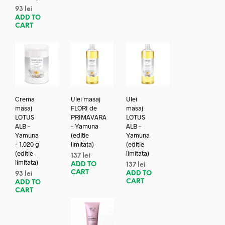
93
lei
ADD TO
CART
Crema
Ulei masaj
Ulei
masaj
FLORI de
masaj
LOTUS
PRIMAVARA
LOTUS
ALB –
– Yamuna
ALB –
Yamuna
(editie
Yamuna
– 1.020 g
limitata)
(editie
(editie
limitata)
137
lei
limitata)
ADD TO
137
lei
CART
ADD TO
93
lei
CART
ADD TO
CART