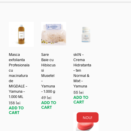
Masca
Sare
skIN –
exfolianta
Baie cu
Crema
Profesionala
Hibiscus
Hidratanta
cu
si
– ten
macinatura
Musetel
Normal &
de
–
Mixt –
MIGDALE –
Yamuna
Yamuna
Yamuna –
– 1.000 g
55
lei
1.000 ML
ADD TO
49
lei
CART
ADD TO
158
lei
CART
ADD TO
CART
NOU!