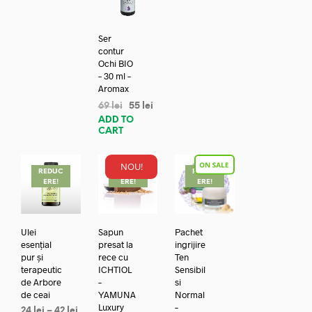
Ser
contur
Ochi BIO
– 30 ml –
Aromax
69
lei
55
lei
ADD TO
CART
NOU!
REDUC
REDUC
REDUC
ERE!
ERE!
ERE!
Ulei
Sapun
Pachet
esențial
presat la
ingrijire
pur și
rece cu
Ten
terapeutic
ICHTIOL
Sensibil
de Arbore
–
si
de ceai
YAMUNA
Normal
Luxury
–
24
lei
–
42
lei