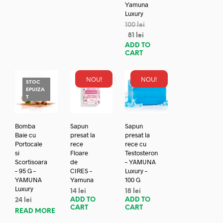
Yamuna
Luxury
100
lei
81
lei
ADD TO
CART
NOU!
NOU!
STOC
EPUIZA
T
Bomba
Sapun
Sapun
Baie cu
presat la
presat la
Portocale
rece
rece cu
si
Floare
Testosteron
Scortisoara
de
– YAMUNA
– 95 G –
CIRES –
Luxury –
YAMUNA
Yamuna
100 G
Luxury
14
lei
18
lei
ADD TO
ADD TO
24
lei
CART
CART
READ MORE