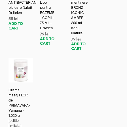
ANTIBACTERIAN
Lipo
mentinere
picioare (talpi) –
pentru
BRONZ –
Dr.Kelen
ECZEME
ICONIC
– COPII –
AMBER –
55
lei
75 ML –
200 ml –
ADD TO
DrKelen
Kanu
CART
Nature
79
lei
ADD TO
79
lei
CART
ADD TO
CART
Crema
masaj FLORI
de
PRIMAVARA-
Yamuna –
1.020 g
(editie
limitata)