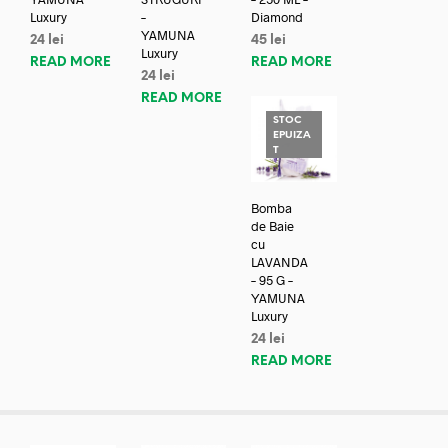
Luxury
–
Diamond
YAMUNA
24
lei
45
lei
Luxury
READ MORE
READ MORE
24
lei
READ MORE
STOC
EPUIZA
T
Bomba
de Baie
cu
LAVANDA
– 95 G –
YAMUNA
Luxury
24
lei
READ MORE