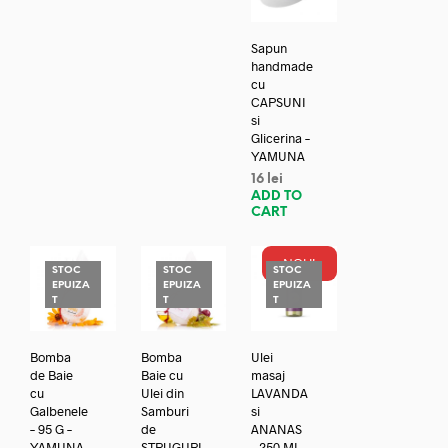
Sapun
handmade
cu
CAPSUNI
si
Glicerina –
YAMUNA
16
lei
ADD TO
CART
NOU!
STOC
STOC
STOC
EPUIZA
EPUIZA
EPUIZA
T
T
T
Bomba
Bomba
Ulei
de Baie
Baie cu
masaj
cu
Ulei din
LAVANDA
Galbenele
Samburi
si
– 95 G –
de
ANANAS
YAMUNA
STRUGURI
– 250 ML –