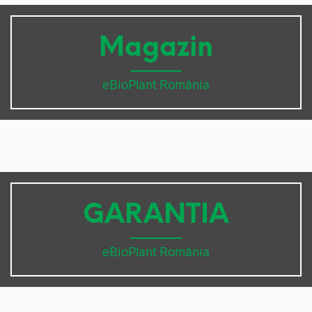
Magazin
eBioPlant România
GARANTIA
eBioPlant România