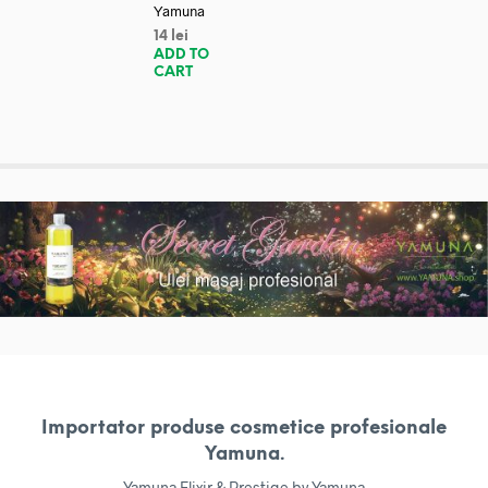
Yamuna
14
lei
ADD TO
CART
Importator produse cosmetice profesionale
Yamuna.
Yamuna Elixir & Prestige by Yamuna