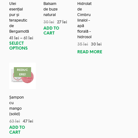
Ulei
Balsam
Hidrolat
esențial
de buze
de
pur și
natural
Cimbru
terapeutic
linalol –
30
lei
27
lei
de
apă
ADD TO
Bergamotă
florală –
CART
hidrosol
41
lei
–
61
lei
SELECT
35
lei
30
lei
OPTIONS
READ MORE
REDUC
ERE!
Șampon
cu
mango
(solid)
63
lei
47
lei
ADD TO
CART