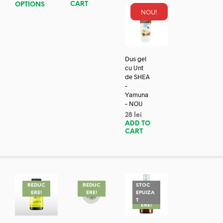
CART
OPTIONS
NOU!
Dus gel
cu Unt
de SHEA
–
Yamuna
– NOU
28
lei
ADD TO
CART
REDUC
REDUC
STOC
ERE!
ERE!
EPUIZA
REDUC
T
ERE!