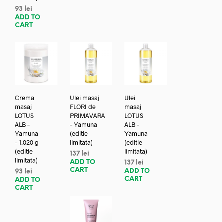
93
lei
ADD TO
CART
Crema
Ulei masaj
Ulei
masaj
FLORI de
masaj
LOTUS
PRIMAVARA
LOTUS
ALB –
– Yamuna
ALB –
Yamuna
(editie
Yamuna
– 1.020 g
limitata)
(editie
(editie
limitata)
137
lei
limitata)
ADD TO
137
lei
CART
ADD TO
93
lei
CART
ADD TO
CART