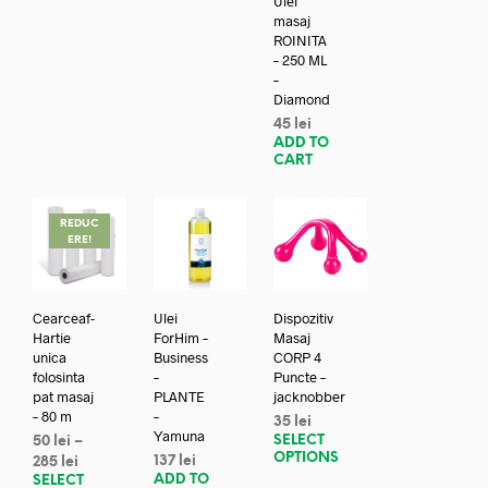
Ulei
masaj
ROINITA
– 250 ML
–
Diamond
45
lei
ADD TO
CART
REDUC
ERE!
Cearceaf-
Ulei
Dispozitiv
Hartie
ForHim –
Masaj
unica
Business
CORP 4
folosinta
–
Puncte –
pat masaj
PLANTE
jacknobber
– 80 m
–
35
lei
Yamuna
SELECT
50
lei
–
OPTIONS
137
lei
285
lei
ADD TO
SELECT