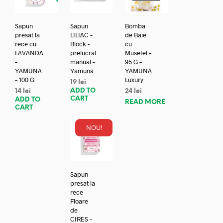
Sapun
Sapun
Bomba
presat la
LILIAC –
de Baie
rece cu
Block -
cu
LAVANDA
prelucrat
Musetel –
–
manual –
95 G –
YAMUNA
Yamuna
YAMUNA
– 100 G
Luxury
19
lei
ADD TO
14
lei
24
lei
CART
ADD TO
READ MORE
CART
NOU!
Sapun
presat la
rece
Floare
de
CIRES –