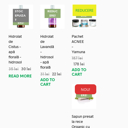
REDUCERE
STOC
REDUC
REDUC
EPUIZA
ERE!
ERE!
REDUC
T
ERE!
Hidrolat
Hidrolat
Pachet
de
de
ACNEE
Cistus –
Lavandă
–
apă
–
Yamuna
florală –
hidrosol
187
lei
hidrosol
– apă
178
lei
florală
35
lei
30
lei
ADD TO
31
lei
22
lei
CART
READ MORE
ADD TO
CART
NOU!
REDUC
ERE!
Sapun presat
la rece
Organic cu