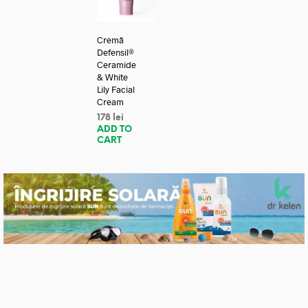
Cremă
Defensil®
Ceramide
& White
Lily Facial
Cream
178
lei
ADD TO
CART