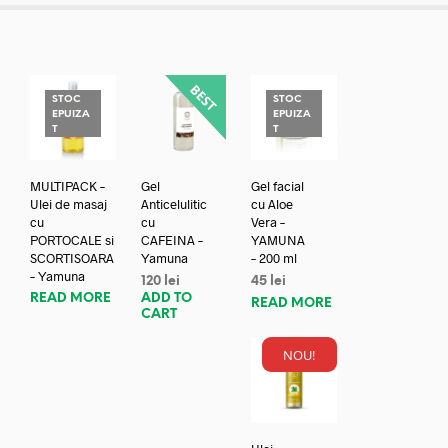
STOC
STOC
EPUIZA
EPUIZA
T
T
MULTIPACK –
Gel
Gel facial
Ulei de masaj
Anticelulitic
cu Aloe
cu
cu
Vera –
PORTOCALE si
CAFEINA –
YAMUNA
SCORTISOARA
Yamuna
– 200 ml
– Yamuna
120
lei
45
lei
READ MORE
ADD TO
READ MORE
CART
NOU!