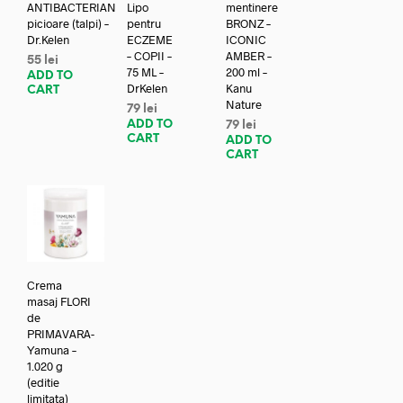
ANTIBACTERIAN
Lipo
mentinere
picioare (talpi) –
pentru
BRONZ –
Dr.Kelen
ECZEME
ICONIC
– COPII –
AMBER –
55
lei
75 ML –
200 ml –
ADD TO
DrKelen
Kanu
CART
Nature
79
lei
ADD TO
79
lei
CART
ADD TO
CART
Crema
masaj FLORI
de
PRIMAVARA-
Yamuna –
1.020 g
(editie
limitata)