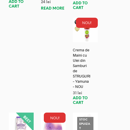
ADD TO
24
lei
ADD TO
CART
CART
READ MORE
NOU!
Crema de
Maini cu
Ulei din
Samburi
de
STRUGURI
– Yamuna
– NOU
31
lei
ADD TO
CART
NOU!
STOC
EPUIZA
T