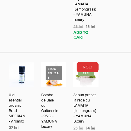
LAMAITA
(Lemongrass)
– YAMUNA
Luxury
23
lei
13
lei
ADD TO
CART
NOU!
STOC
REDUC
EPUIZA
ERE!
T
Ulei
Bomba
Sapun presat
esential
de Baie
la rece cu
organic
cu
LAMAITA
Brad
Galbenele
(Lemongrass)
SIBERIAN
– 95 G –
– YAMUNA
– Aromax
YAMUNA
Luxury
Luxury
37
lei
23
lei
14
lei