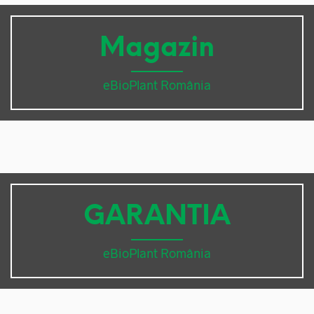
Magazin
eBioPlant România
GARANTIA
eBioPlant România