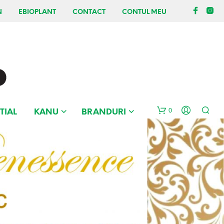
N
EBIOPLANT
CONTACT
CONTUL MEU
0
TIAL
KANU
BRANDURI