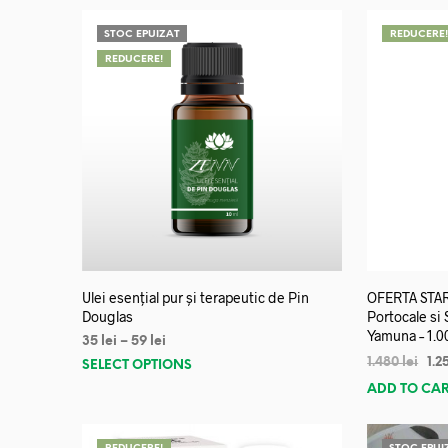
STOC EPUIZAT
REDUCERE
REDUCERE!
Ulei esențial pur și terapeutic de Pin
OFERTA START
Douglas
Portocale si
Yamuna – 1.0
35
lei
–
59
lei
1.480
lei
1.2
SELECT OPTIONS
ADD TO CA