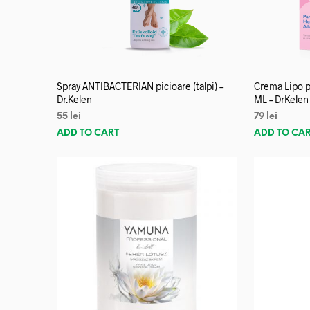
Spray ANTIBACTERIAN picioare (talpi) –
Crema Lipo p
Dr.Kelen
ML – DrKelen
55
lei
79
lei
ADD TO CART
ADD TO CA