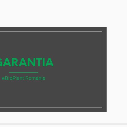
GARANTIA
eBioPlant România