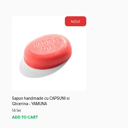
NOU!
Sapun handmade cu CAPSUNI si
Glicerina – YAMUNA
16
lei
ADD TO CART