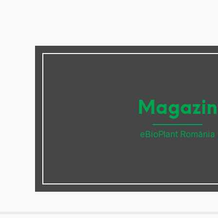
Magazin
eBioPlant România