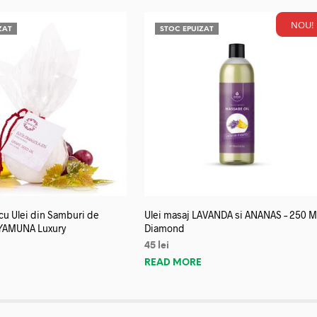
NOU!
ZAT
STOC EPUIZAT
u Ulei din Samburi de
Ulei masaj LAVANDA si ANANAS – 250 M
YAMUNA Luxury
Diamond
45
lei
E
READ MORE