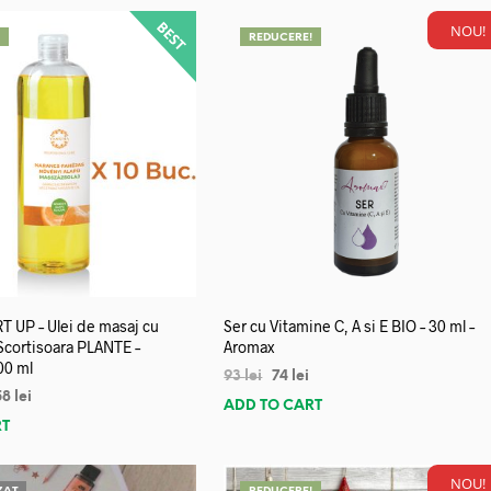
NOU!
!
REDUCERE!
 UP – Ulei de masaj cu
Ser cu Vitamine C, A si E BIO – 30 ml –
 Scortisoara PLANTE –
Aromax
00 ml
93
lei
74
lei
58
lei
ADD TO CART
RT
NOU!