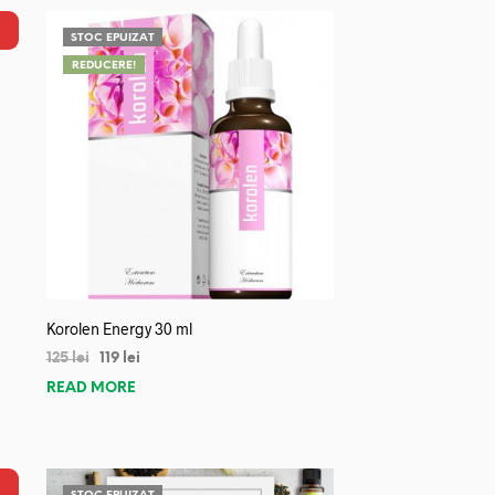
STOC EPUIZAT
REDUCERE!
Korolen Energy 30 ml
125
lei
119
lei
READ MORE