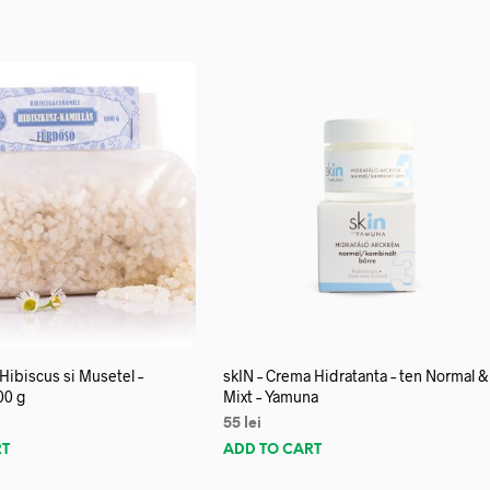
 Hibiscus si Musetel –
skIN – Crema Hidratanta – ten Normal &
00 g
Mixt – Yamuna
55
lei
RT
ADD TO CART