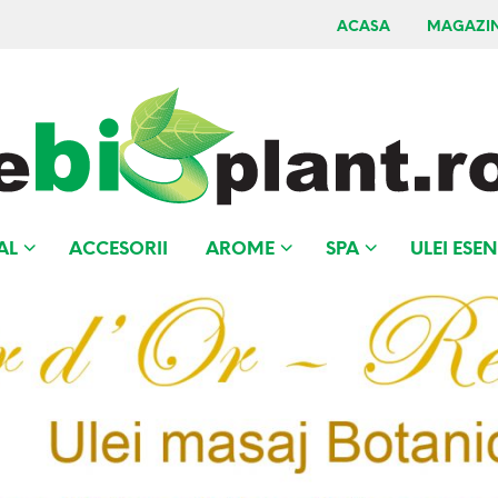
ACASA
MAGAZI
AL
ACCESORII
AROME
SPA
ULEI ESEN