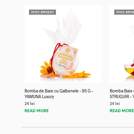
STOC EPUIZAT
STOC EPUI
Bomba de Baie cu Galbenele – 95 G –
Bomba Baie c
YAMUNA Luxury
STRUGURI – 
24
lei
24
lei
READ MORE
READ MOR