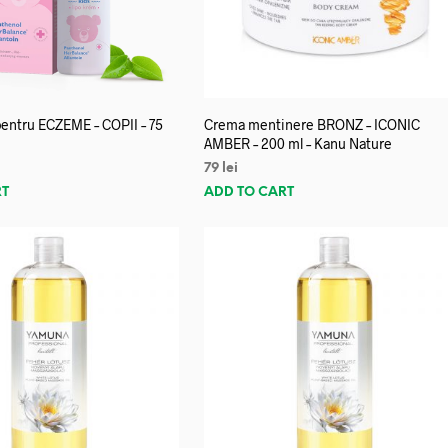
entru ECZEME – COPII – 75
Crema mentinere BRONZ – ICONIC
AMBER – 200 ml – Kanu Nature
79
lei
RT
ADD TO CART