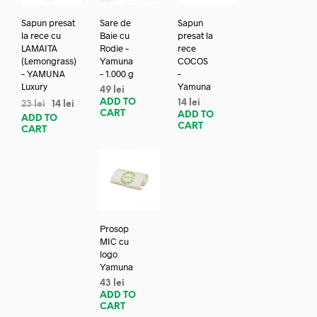
Sapun presat
Sare de
Sapun
la rece cu
Baie cu
presat la
LAMAITA
Rodie –
rece
(Lemongrass)
Yamuna
COCOS
– YAMUNA
– 1.000 g
–
Luxury
Yamuna
49
lei
ADD TO
14
lei
23
lei
14
lei
CART
ADD TO
ADD TO
CART
CART
Prosop
MIC cu
logo
Yamuna
43
lei
ADD TO
CART