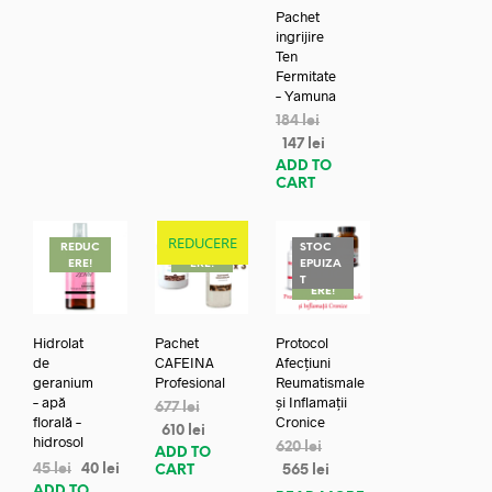
Pachet
ingrijire
Ten
Fermitate
– Yamuna
184
lei
147
lei
ADD TO
CART
REDUCERE
REDUC
REDUC
STOC
ERE!
ERE!
EPUIZA
REDUC
T
ERE!
Hidrolat
Pachet
Protocol
de
CAFEINA
Afecțiuni
geranium
Profesional
Reumatismale
– apă
și Inflamații
677
lei
florală –
Cronice
610
lei
hidrosol
620
lei
ADD TO
45
lei
40
lei
CART
565
lei
ADD TO