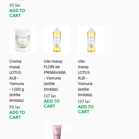
93
lei
ADD TO
CART
Crema
Ulei masaj
Ulei
masaj
FLORI de
masaj
LOTUS
PRIMAVARA
LOTUS
ALB –
– Yamuna
ALB –
Yamuna
(editie
Yamuna
– 1.020 g
limitata)
(editie
(editie
limitata)
137
lei
limitata)
ADD TO
137
lei
CART
ADD TO
93
lei
CART
ADD TO
CART