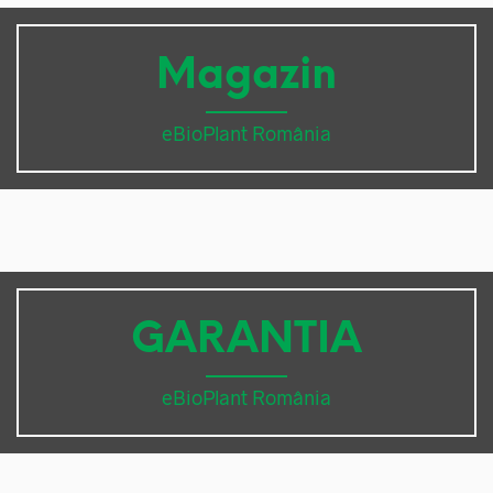
Magazin
eBioPlant România
GARANTIA
eBioPlant România