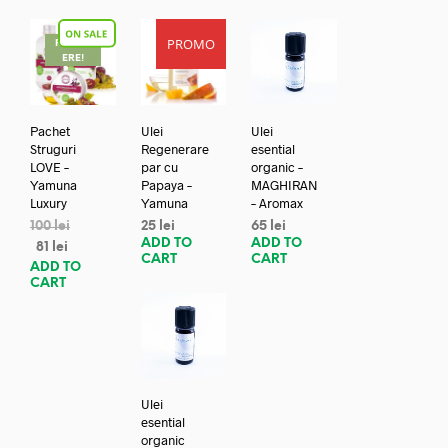
PROMO
REDUC
ERE!
Pachet
Ulei
Ulei
Struguri
Regenerare
esential
LOVE –
par cu
organic –
Yamuna
Papaya –
MAGHIRAN
Luxury
Yamuna
– Aromax
100
lei
25
lei
65
lei
ADD TO
ADD TO
81
lei
CART
CART
ADD TO
CART
Ulei
esential
organic