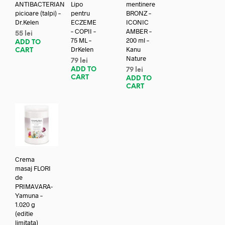
ANTIBACTERIAN
Lipo
mentinere
picioare (talpi) –
pentru
BRONZ –
Dr.Kelen
ECZEME
ICONIC
– COPII –
AMBER –
55
lei
75 ML –
200 ml –
ADD TO
DrKelen
Kanu
CART
Nature
79
lei
ADD TO
79
lei
CART
ADD TO
CART
Crema
masaj FLORI
de
PRIMAVARA-
Yamuna –
1.020 g
(editie
limitata)