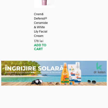
Cremă
Defensil®
Ceramide
& White
Lily Facial
Cream
178
lei
ADD TO
CART