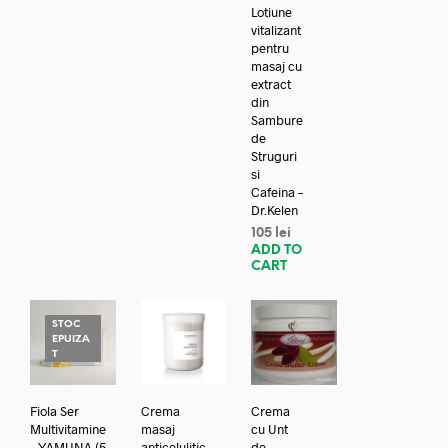
Lotiune
vitalizant
pentru
masaj cu
extract
din
Sambure
de
Struguri
si
Cafeina –
Dr.Kelen
105
lei
ADD TO
CART
STOC
EPUIZA
T
Fiola Ser
Crema
Crema
Multivitamine
masaj
cu Unt
– YAMUNA (5
anticelulitic
de