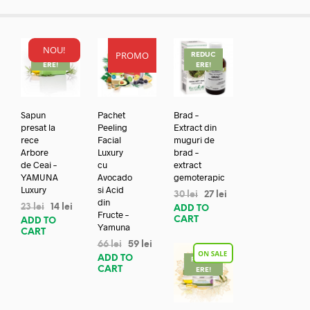
NOU!
PROMO
REDUC
REDUC
REDUC
ERE!
ERE!
ERE!
Sapun
Pachet
Brad –
presat la
Peeling
Extract din
rece
Facial
muguri de
Arbore
Luxury
brad –
de Ceai –
cu
extract
YAMUNA
Avocado
gemoterapic
Luxury
si Acid
30
lei
27
lei
din
23
lei
14
lei
ADD TO
Fructe –
CART
ADD TO
Yamuna
CART
66
lei
59
lei
ADD TO
REDUC
CART
ERE!