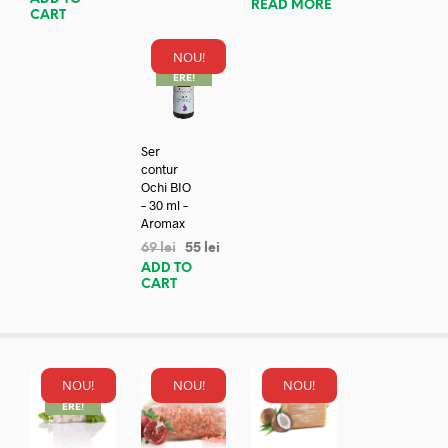
READ MORE
CART
NOU!
REDUC
ERE!
Ser
contur
Ochi BIO
– 30 ml –
Aromax
69
lei
55
lei
ADD TO
CART
NOU!
NOU!
NOU!
REDUC
ERE!