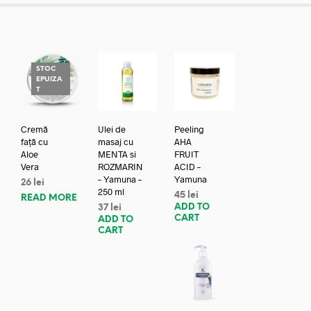
STOC
EPUIZA
T
Cremă
Ulei de
Peeling
față cu
masaj cu
AHA
Aloe
MENTA si
FRUIT
Vera
ROZMARIN
ACID –
– Yamuna –
Yamuna
26
lei
250 ml
45
lei
READ MORE
ADD TO
37
lei
CART
ADD TO
CART