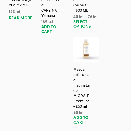
buc. x 2 ml)
cu
CACAO
CAFEINA –
– 500 ML
132
lei
Yamuna
40
lei
–
76
lei
READ MORE
SELECT
185
lei
OPTIONS
ADD TO
CART
Masca
exfolianta
cu
macinaturi
de
MIGDALE
– Yamuna
– 250 ml
60
lei
ADD TO
CART