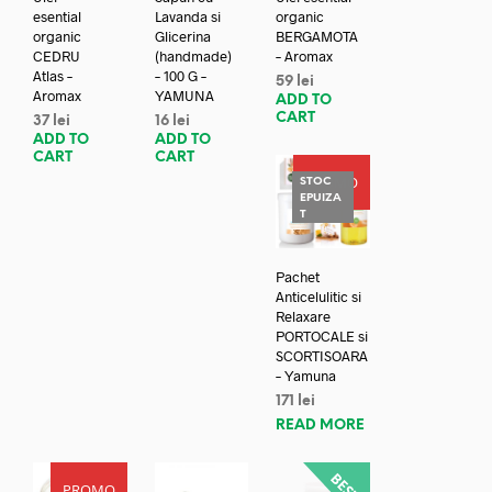
esential
Lavanda si
organic
organic
Glicerina
BERGAMOTA
CEDRU
(handmade)
– Aromax
Atlas –
– 100 G –
59
lei
Aromax
YAMUNA
ADD TO
CART
37
lei
16
lei
ADD TO
ADD TO
CART
CART
PROMO
STOC
EPUIZA
T
Pachet
Anticelulitic si
Relaxare
PORTOCALE si
SCORTISOARA
– Yamuna
171
lei
READ MORE
PROMO