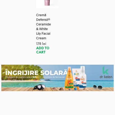
Cremă
Defensil®
Ceramide
& White
Lily Facial
Cream
178
lei
ADD TO
CART