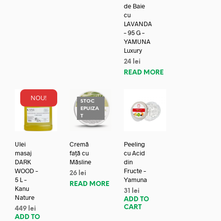
de Baie
cu
LAVANDA
– 95 G –
YAMUNA
Luxury
24
lei
READ MORE
NOU!
STOC
EPUIZA
T
Ulei
Cremă
Peeling
masaj
față cu
cu Acid
DARK
Măsline
din
WOOD –
Fructe –
26
lei
5 L –
Yamuna
READ MORE
Kanu
31
lei
Nature
ADD TO
CART
449
lei
ADD TO