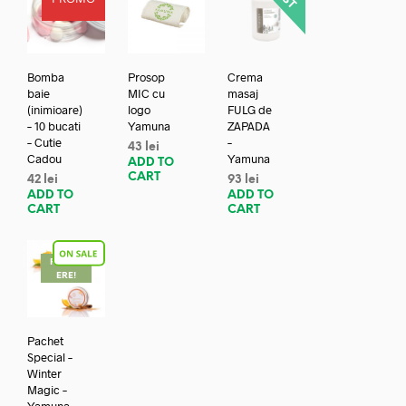
Bomba
Prosop
Crema
baie
MIC cu
masaj
(inimioare)
logo
FULG de
– 10 bucati
Yamuna
ZAPADA
– Cutie
–
43
lei
Cadou
Yamuna
ADD TO
CART
42
lei
93
lei
ADD TO
ADD TO
CART
CART
REDUC
ERE!
Pachet
Special –
Winter
Magic –