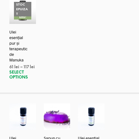
STOC
EPUIZA
REDUC
T
ERE!
Ulei
esențial
pur și
terapeutic
de
Manuka
61
lei
–
117
lei
SELECT
OPTIONS
Ulei
Sapun cu
Ulei esential