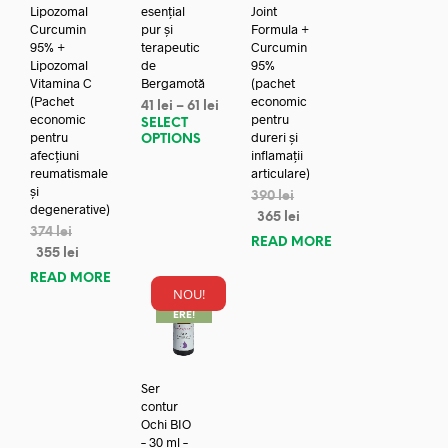
Lipozomal
esențial
Joint
Curcumin
pur și
Formula +
95% +
terapeutic
Curcumin
Lipozomal
de
95%
Vitamina C
Bergamotă
(pachet
(Pachet
economic
41
lei
–
61
lei
economic
pentru
SELECT
pentru
dureri și
OPTIONS
afecțiuni
inflamații
reumatismale
articulare)
și
390
lei
degenerative)
365
lei
374
lei
READ MORE
355
lei
READ MORE
NOU!
REDUC
ERE!
Ser
contur
Ochi BIO
– 30 ml –