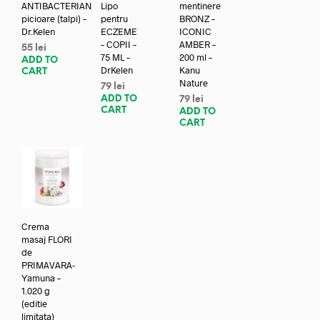
ANTIBACTERIAN
Lipo
mentinere
picioare (talpi) –
pentru
BRONZ –
Dr.Kelen
ECZEME
ICONIC
– COPII –
AMBER –
55
lei
75 ML –
200 ml –
ADD TO
DrKelen
Kanu
CART
Nature
79
lei
ADD TO
79
lei
CART
ADD TO
CART
Crema
masaj FLORI
de
PRIMAVARA-
Yamuna –
1.020 g
(editie
limitata)