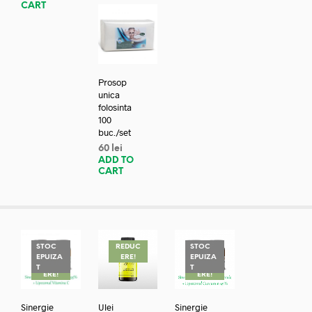
CART
Prosop
unica
folosinta
100
buc./set
60
lei
ADD TO
CART
STOC
REDUC
STOC
EPUIZA
ERE!
EPUIZA
REDUC
REDUC
T
T
ERE!
ERE!
Sinergie
Ulei
Sinergie