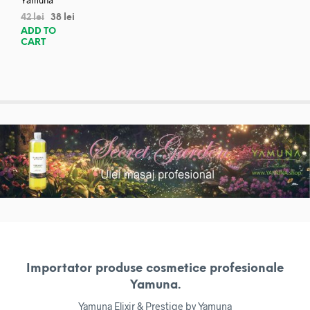
Yamuna
42
lei
38
lei
ADD TO
CART
Importator produse cosmetice profesionale
Yamuna.
Yamuna Elixir & Prestige by Yamuna