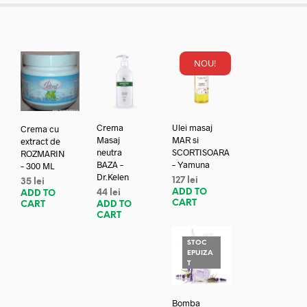
NOU!
Crema
Ulei masaj
Crema cu
Masaj
MAR si
extract de
neutra
SCORTISOARA
ROZMARIN
BAZA –
– Yamuna
– 300 ML
Dr.Kelen
127
lei
35
lei
ADD TO
44
lei
ADD TO
CART
ADD TO
CART
CART
STOC
EPUIZA
T
Bomba