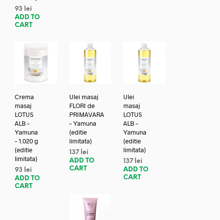
93
lei
ADD TO
CART
Crema
Ulei masaj
Ulei
masaj
FLORI de
masaj
LOTUS
PRIMAVARA
LOTUS
ALB –
– Yamuna
ALB –
Yamuna
(editie
Yamuna
– 1.020 g
limitata)
(editie
(editie
limitata)
137
lei
limitata)
ADD TO
137
lei
CART
ADD TO
93
lei
CART
ADD TO
CART