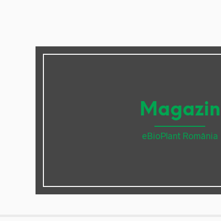
Magazin
eBioPlant România