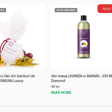
NOU!
ZAT
STOC EPUIZAT
u Ulei din Samburi de
Ulei masaj LAVANDA si ANANAS – 250 M
YAMUNA Luxury
Diamond
45
lei
E
READ MORE