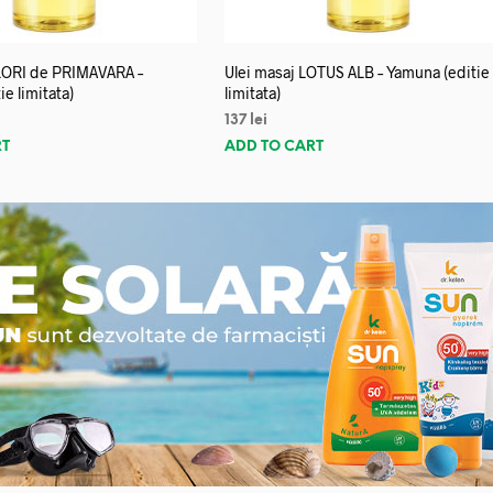
FLORI de PRIMAVARA –
Ulei masaj LOTUS ALB – Yamuna (editie
e limitata)
limitata)
137
lei
RT
ADD TO CART