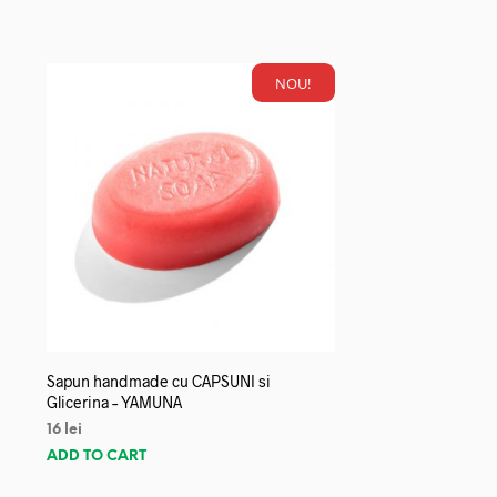
NOU!
Sapun handmade cu CAPSUNI si
Glicerina – YAMUNA
16
lei
ADD TO CART