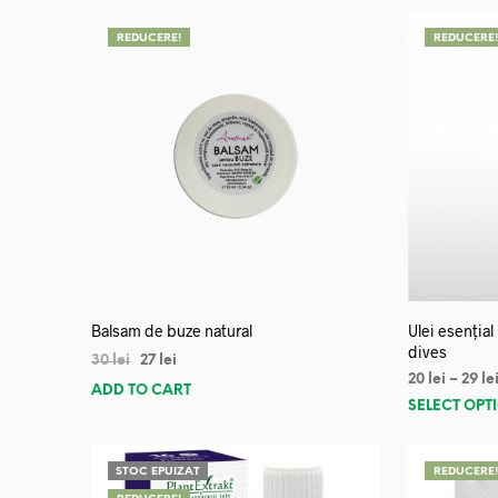
REDUCERE!
REDUCERE
Balsam de buze natural
Ulei esențial
dives
30
lei
27
lei
20
lei
–
29
le
ADD TO CART
SELECT OPT
STOC EPUIZAT
REDUCERE