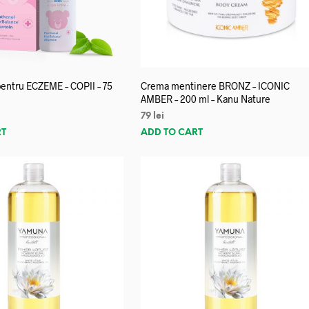
entru ECZEME – COPII – 75
Crema mentinere BRONZ – ICONIC
AMBER – 200 ml – Kanu Nature
79
lei
RT
ADD TO CART