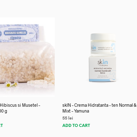
 Hibiscus si Musetel –
skIN – Crema Hidratanta – ten Normal &
00 g
Mixt – Yamuna
55
lei
RT
ADD TO CART