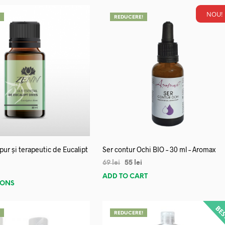
NOU!
!
REDUCERE!
 pur și terapeutic de Eucalipt
Ser contur Ochi BIO – 30 ml – Aromax
69
lei
55
lei
i
ADD TO CART
IONS
!
REDUCERE!