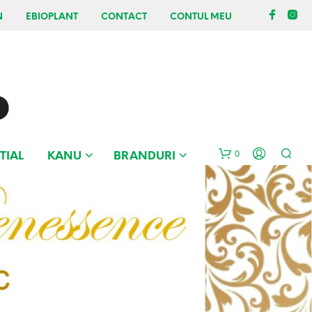
N
EBIOPLANT
CONTACT
CONTUL MEU
0
TIAL
KANU
BRANDURI