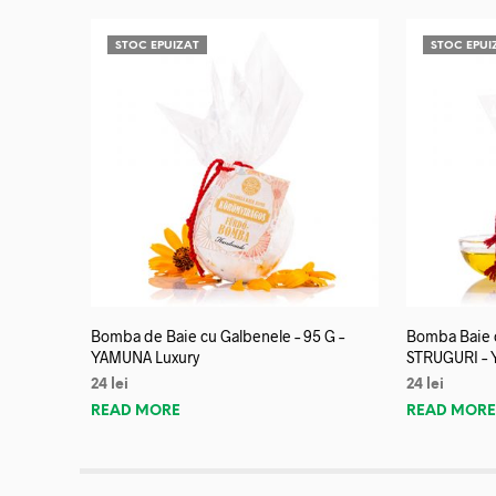
STOC EPUIZAT
STOC EPUI
Bomba de Baie cu Galbenele – 95 G –
Bomba Baie c
YAMUNA Luxury
STRUGURI – 
24
lei
24
lei
READ MORE
READ MOR