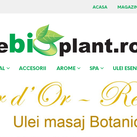
ACASA
MAGAZI
AL
ACCESORII
AROME
SPA
ULEI ESEN