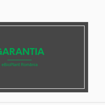
GARANTIA
eBioPlant România