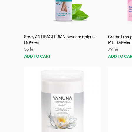
Spray ANTIBACTERIAN picioare (talpi) –
Crema Lipo p
Dr.Kelen
ML – DrKelen
55
lei
79
lei
ADD TO CART
ADD TO CA