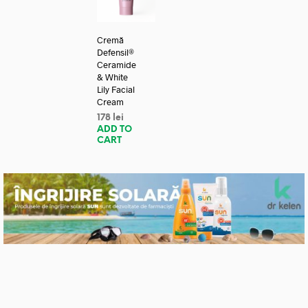
Cremă
Defensil®
Ceramide
& White
Lily Facial
Cream
178
lei
ADD TO
CART