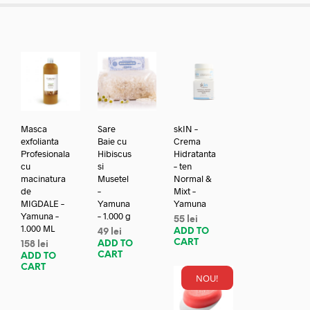
Masca
Sare
skIN –
exfolianta
Baie cu
Crema
Profesionala
Hibiscus
Hidratanta
cu
si
– ten
macinatura
Musetel
Normal &
de
–
Mixt –
MIGDALE –
Yamuna
Yamuna
Yamuna –
– 1.000 g
55
lei
1.000 ML
ADD TO
49
lei
CART
ADD TO
158
lei
CART
ADD TO
CART
NOU!