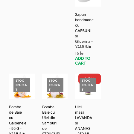
Sapun
handmade
cu
CAPSUNI
si
Glicerina –
YAMUNA
16
lei
ADD TO
CART
NOU!
STOC
STOC
STOC
EPUIZA
EPUIZA
EPUIZA
T
T
T
Bomba
Bomba
Ulei
de Baie
Baie cu
masaj
cu
Ulei din
LAVANDA
Galbenele
Samburi
si
– 95 G –
de
ANANAS
YAMUNA
STRUGURI
– 250 ML –