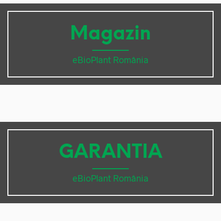
Magazin
eBioPlant România
GARANTIA
eBioPlant România