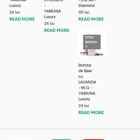
Luxury
–
Diamond
YAMUNA
24
lei
45
lei
Luxury
READ MORE
READ MORE
24
lei
READ MORE
STOC
EPUIZA
T
Bomba
de Baie
cu
LAVANDA
– 95 G –
YAMUNA
Luxury
24
lei
READ MORE