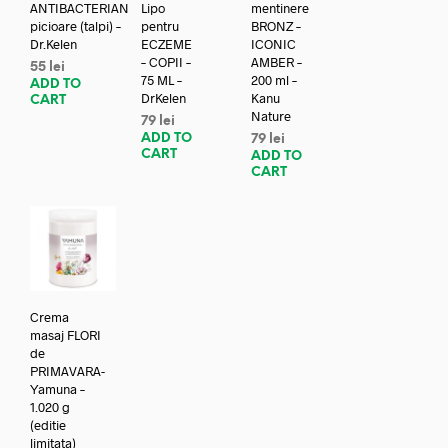
ANTIBACTERIAN
Lipo
mentinere
picioare (talpi) –
pentru
BRONZ –
Dr.Kelen
ECZEME
ICONIC
– COPII –
AMBER –
55
lei
75 ML –
200 ml –
ADD TO
DrKelen
Kanu
CART
Nature
79
lei
ADD TO
79
lei
CART
ADD TO
CART
Crema
masaj FLORI
de
PRIMAVARA-
Yamuna –
1.020 g
(editie
limitata)