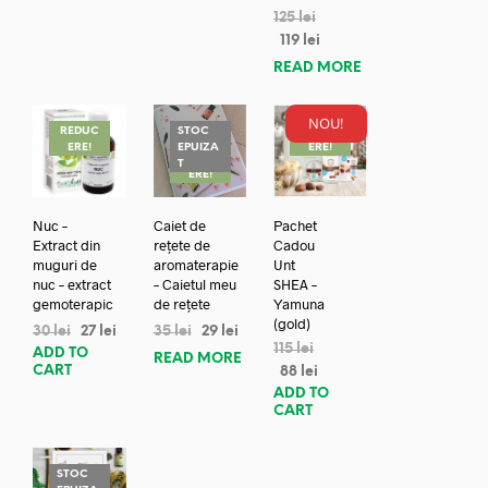
125
lei
119
lei
READ MORE
NOU!
REDUC
STOC
REDUC
ERE!
EPUIZA
ERE!
REDUC
T
ERE!
Nuc –
Caiet de
Pachet
Extract din
rețete de
Cadou
muguri de
aromaterapie
Unt
nuc – extract
– Caietul meu
SHEA –
gemoterapic
de rețete
Yamuna
(gold)
30
lei
27
lei
35
lei
29
lei
115
lei
ADD TO
READ MORE
CART
88
lei
ADD TO
CART
STOC