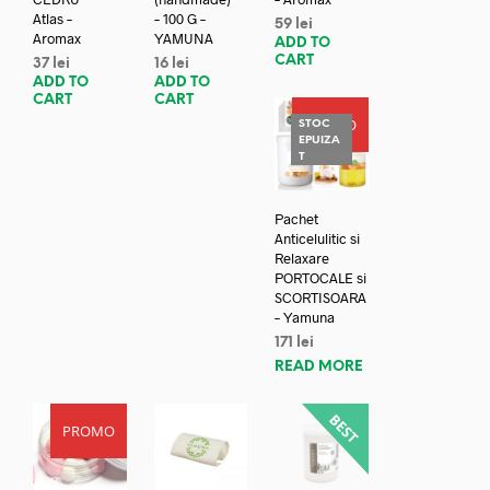
Atlas –
– 100 G –
59
lei
Aromax
YAMUNA
ADD TO
CART
37
lei
16
lei
ADD TO
ADD TO
CART
CART
PROMO
STOC
EPUIZA
T
Pachet
Anticelulitic si
Relaxare
PORTOCALE si
SCORTISOARA
– Yamuna
171
lei
READ MORE
PROMO