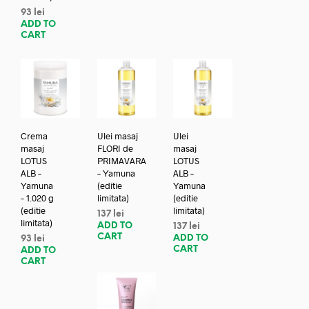
93
lei
ADD TO
CART
Crema
Ulei masaj
Ulei
masaj
FLORI de
masaj
LOTUS
PRIMAVARA
LOTUS
ALB –
– Yamuna
ALB –
Yamuna
(editie
Yamuna
– 1.020 g
limitata)
(editie
(editie
limitata)
137
lei
limitata)
ADD TO
137
lei
CART
ADD TO
93
lei
CART
ADD TO
CART