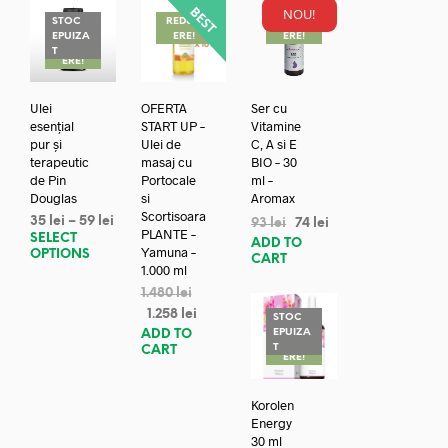
NOU!
STOC
REDUC
REDUC
EPUIZA
ERE!
ERE!
REDUC
T
ERE!
Ulei
OFERTA
Ser cu
esențial
START UP –
Vitamine
pur și
Ulei de
C, A si E
terapeutic
masaj cu
BIO – 30
de Pin
Portocale
ml –
Douglas
si
Aromax
Scortisoara
35
lei
–
59
lei
93
lei
74
lei
PLANTE –
SELECT
ADD TO
Yamuna –
OPTIONS
CART
1.000 ml
1.480
lei
1.258
lei
STOC
EPUIZA
ADD TO
REDUC
T
CART
ERE!
Korolen
Energy
30 ml