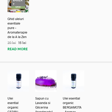
EPUIZA
REDUC
T
ERE!
Ghid uleiuri
esentiale
pure –
Aromaterapie
de la A la Zen
20
lei
15
lei
READ MORE
Ulei
Sapun cu
Ulei esential
esential
Lavanda si
organic
organic
Glicerina
BERGAMOTA
CEDRU
(handmade)
– Aromax