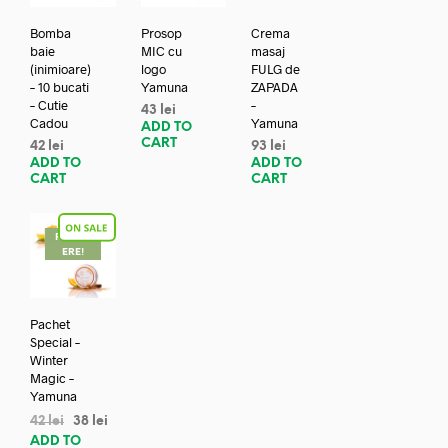
Bomba
Prosop
Crema
baie
MIC cu
masaj
(inimioare)
logo
FULG de
– 10 bucati
Yamuna
ZAPADA
– Cutie
–
43
lei
Cadou
Yamuna
ADD TO
CART
42
lei
93
lei
ADD TO
ADD TO
CART
CART
REDUC
ERE!
Pachet
Special –
Winter
Magic –
Yamuna
42
lei
38
lei
ADD TO