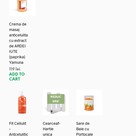
Crema de
masaj
anticelulita
cu extract
de ARDEI
IUTE
(paprika)
Yamuna
119
lei
ADD TO
CART
REDUC
ERE!
Fit Cellulit
Cearceaf-
Sare de
–
Hartie
Baie cu
Antcelulitic
unica
Portocale