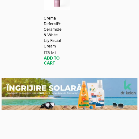
Cremă
Defensil®
Ceramide
& White
Lily Facial
Cream
178
lei
ADD TO
CART