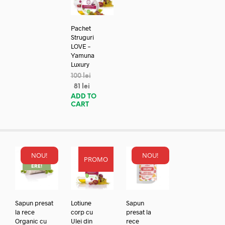
Pachet
Struguri
LOVE –
Yamuna
Luxury
100
lei
81
lei
ADD TO
CART
NOU!
NOU!
PROMO
REDUC
ERE!
Sapun presat
Lotiune
Sapun
la rece
corp cu
presat la
Organic cu
Ulei din
rece