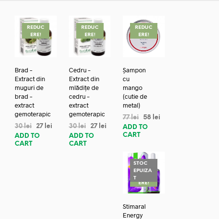
REDUC
REDUC
REDUC
ERE!
ERE!
ERE!
Brad –
Cedru –
Șampon
Extract din
Extract din
cu
muguri de
mlădițe de
mango
brad –
cedru –
(cutie de
extract
extract
metal)
gemoterapic
gemoterapic
77
lei
58
lei
30
lei
27
lei
30
lei
27
lei
ADD TO
CART
ADD TO
ADD TO
CART
CART
STOC
EPUIZA
REDUC
T
ERE!
Stimaral
Energy