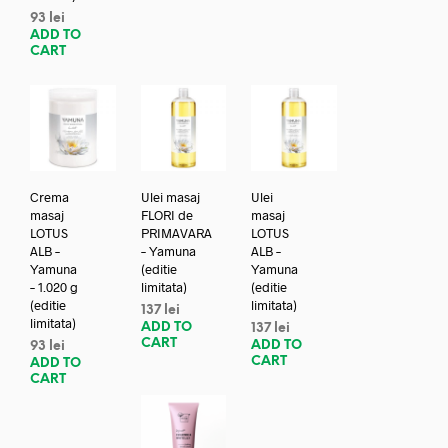
93
lei
ADD TO
CART
Crema
Ulei masaj
Ulei
masaj
FLORI de
masaj
LOTUS
PRIMAVARA
LOTUS
ALB –
– Yamuna
ALB –
Yamuna
(editie
Yamuna
– 1.020 g
limitata)
(editie
(editie
limitata)
137
lei
limitata)
ADD TO
137
lei
CART
ADD TO
93
lei
CART
ADD TO
CART