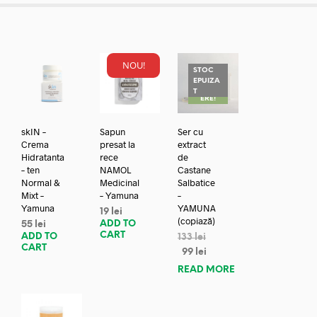
NOU!
STOC
EPUIZA
REDUC
T
ERE!
skIN –
Sapun
Ser cu
Crema
presat la
extract
Hidratanta
rece
de
– ten
NAMOL
Castane
Normal &
Medicinal
Salbatice
Mixt –
– Yamuna
–
Yamuna
YAMUNA
19
lei
(copiază)
ADD TO
55
lei
CART
ADD TO
133
lei
CART
99
lei
READ MORE