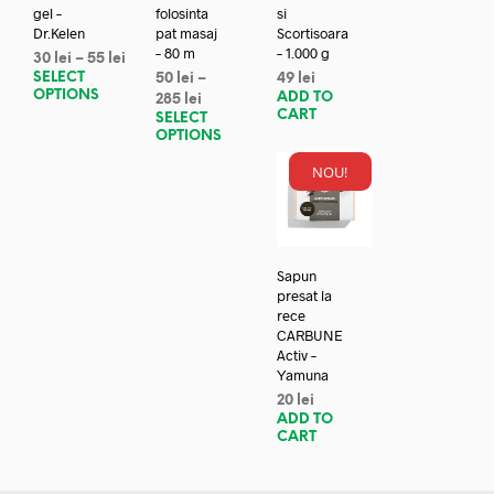
gel –
folosinta
si
Dr.Kelen
pat masaj
Scortisoara
– 80 m
– 1.000 g
30
lei
–
55
lei
SELECT
50
lei
–
49
lei
OPTIONS
ADD TO
285
lei
CART
SELECT
OPTIONS
NOU!
Sapun
presat la
rece
CARBUNE
Activ –
Yamuna
20
lei
ADD TO
CART