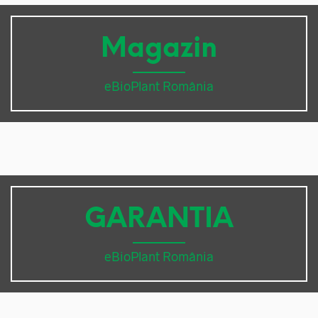
Magazin
eBioPlant România
GARANTIA
eBioPlant România