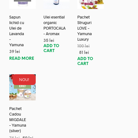
Sapun
Ulei esential
Pachet
lichid cu
organic
Struguri
Ulei de
PORTOCALA
LOVE –
Lavanda
– Aromax
Yamuna
–
Luxury
35
lei
Yamuna
ADD TO
100
lei
CART
39
lei
81
lei
READ MORE
ADD TO
CART
NOU!
REDUC
ERE!
Pachet
Cadou
MIGDALE
– Yamuna
(silver)