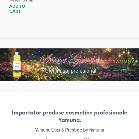
74
lei
59
lei
ADD TO
CART
Importator produse cosmetice profesionale
Yamuna.
Yamuna Elixir & Prestige by Yamuna