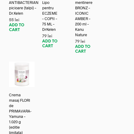
ANTIBACTERIAN
Lipo
mentinere
picioare (talpi) –
pentru
BRONZ –
Dr.Kelen
ECZEME
ICONIC
– COPII –
AMBER –
55
lei
75 ML –
200 ml –
ADD TO
DrKelen
Kanu
CART
Nature
79
lei
ADD TO
79
lei
CART
ADD TO
CART
Crema
masaj FLORI
de
PRIMAVARA-
Yamuna –
1.020 g
(editie
limitata)