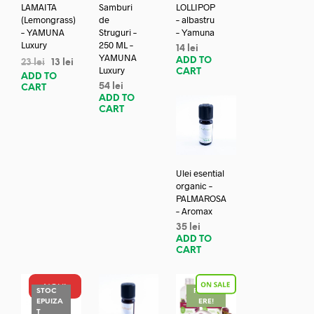
LAMAITA
Samburi
LOLLIPOP
(Lemongrass)
de
– albastru
– YAMUNA
Struguri –
– Yamuna
Luxury
250 ML –
14
lei
YAMUNA
ADD TO
23
lei
13
lei
Luxury
CART
ADD TO
54
lei
CART
ADD TO
CART
Ulei esential
organic –
PALMAROSA
– Aromax
35
lei
ADD TO
CART
NOU!
STOC
REDUC
EPUIZA
ERE!
T