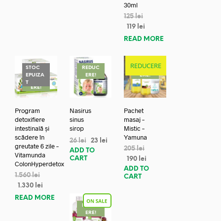
30ml
125
lei
119
lei
READ MORE
REDUCERE
STOC
REDUC
REDUC
EPUIZA
ERE!
ERE!
REDUC
T
ERE!
Program
Nasirus
Pachet
detoxifiere
sinus
masaj –
intestinală și
sirop
Mistic –
scădere în
Yamuna
26
lei
23
lei
greutate 6 zile –
205
lei
ADD TO
Vitamunda
CART
190
lei
ColonHyperdetox
ADD TO
1.560
lei
CART
1.330
lei
READ MORE
REDUC
ERE!