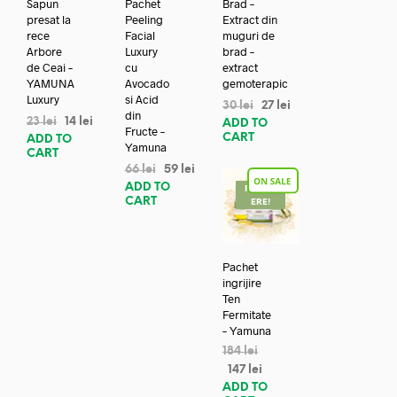
Sapun
Pachet
Brad –
presat la
Peeling
Extract din
rece
Facial
muguri de
Arbore
Luxury
brad –
de Ceai –
cu
extract
YAMUNA
Avocado
gemoterapic
Luxury
si Acid
30
lei
27
lei
din
23
lei
14
lei
ADD TO
Fructe –
CART
ADD TO
Yamuna
CART
66
lei
59
lei
ADD TO
REDUC
CART
ERE!
Pachet
ingrijire
Ten
Fermitate
– Yamuna
184
lei
147
lei
ADD TO