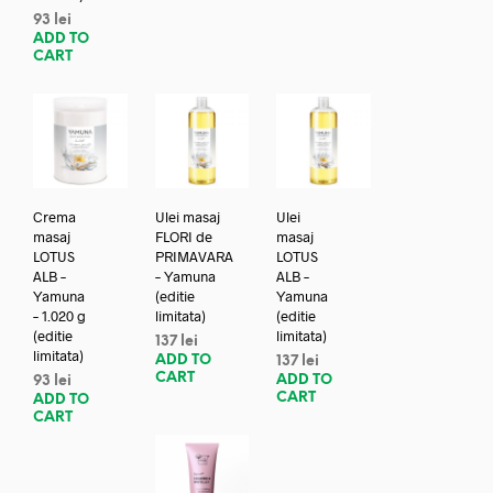
93
lei
ADD TO
CART
Crema
Ulei masaj
Ulei
masaj
FLORI de
masaj
LOTUS
PRIMAVARA
LOTUS
ALB –
– Yamuna
ALB –
Yamuna
(editie
Yamuna
– 1.020 g
limitata)
(editie
(editie
limitata)
137
lei
limitata)
ADD TO
137
lei
CART
ADD TO
93
lei
CART
ADD TO
CART