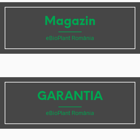
Magazin
eBioPlant România
GARANTIA
eBioPlant România