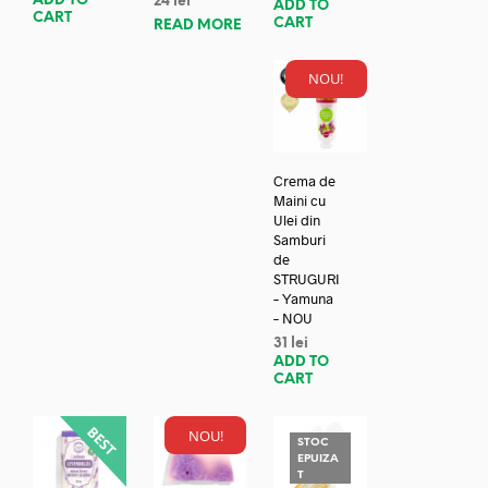
ADD TO
24
lei
ADD TO
CART
CART
READ MORE
NOU!
Crema de
Maini cu
Ulei din
Samburi
de
STRUGURI
– Yamuna
– NOU
31
lei
ADD TO
CART
NOU!
STOC
EPUIZA
T