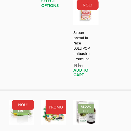
SELECT
NOU!
OPTIONS
Sapun
presat la
rece
LOLLIPOP
– albastru
– Yamuna
14
lei
ADD TO
CART
NOU!
PROMO
REDUC
REDUC
REDUC
ERE!
ERE!
ERE!