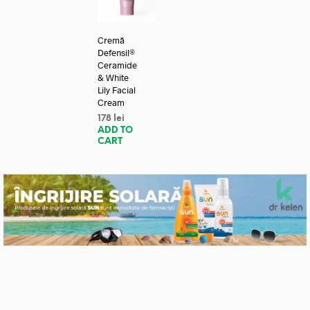
Cremă
Defensil®
Ceramide
& White
Lily Facial
Cream
178
lei
ADD TO
CART