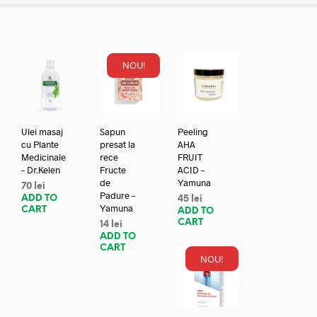
NOU!
Ulei masaj
Sapun
Peeling
cu Plante
presat la
AHA
Medicinale
rece
FRUIT
– Dr.Kelen
Fructe
ACID –
de
Yamuna
70
lei
Padure –
ADD TO
45
lei
Yamuna
CART
ADD TO
CART
14
lei
ADD TO
CART
NOU!