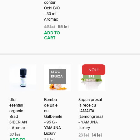
contur
Ochi BIO
– 30 ml –
Aromax
69
lei
55
lei
ADD TO
CART
NOU!
STOC
REDUC
EPUIZA
ERE!
T
Ulei
Bomba
Sapun presat
esential
de Baie
la rece cu
organic
cu
LAMAITA
Brad
Galbenele
(Lemongrass)
SIBERIAN
– 95 G –
– YAMUNA
– Aromax
YAMUNA
Luxury
Luxury
37
lei
23
lei
14
lei