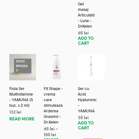
Gel
masaj
Articulatii
– Luna –
DrKelen
65
lei
ADD TO
CART
STOC
EPUIZA
T
Fiola Ser
Fit Shape –
Ser cu
Multivitamine
crema
Acid
– YAMUNA (5
care
Hyaluronic
buc. x 2 ml)
stimuleaza
–
Arderea
YAMUNA
132
lei
Grasimii –
35
lei
READ MORE
Dr.Kelen
ADD TO
CART
65
lei
–
150
lei