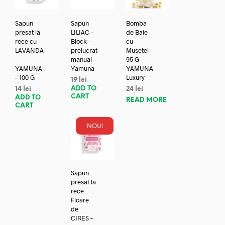
Sapun
Sapun
Bomba
presat la
LILIAC –
de Baie
rece cu
Block -
cu
LAVANDA
prelucrat
Musetel –
–
manual –
95 G –
YAMUNA
Yamuna
YAMUNA
– 100 G
Luxury
19
lei
ADD TO
14
lei
24
lei
CART
ADD TO
READ MORE
CART
NOU!
Sapun
presat la
rece
Floare
de
CIRES –