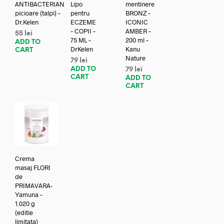
ANTIBACTERIAN
Lipo
mentinere
picioare (talpi) –
pentru
BRONZ –
Dr.Kelen
ECZEME
ICONIC
– COPII –
AMBER –
55
lei
75 ML –
200 ml –
ADD TO
DrKelen
Kanu
CART
Nature
79
lei
ADD TO
79
lei
CART
ADD TO
CART
Crema
masaj FLORI
de
PRIMAVARA-
Yamuna –
1.020 g
(editie
limitata)