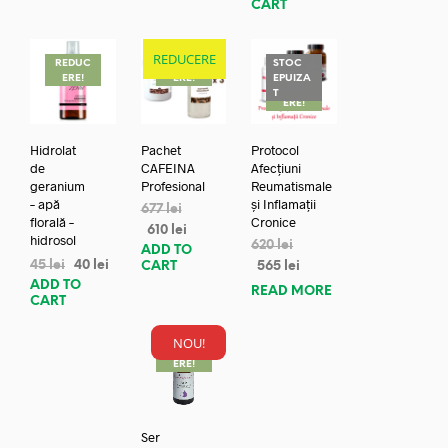
CART
REDUCERE
REDUC
REDUC
STOC
ERE!
ERE!
EPUIZA
REDUC
T
ERE!
Hidrolat
Pachet
Protocol
de
CAFEINA
Afecțiuni
geranium
Profesional
Reumatismale
– apă
și Inflamații
677
lei
florală –
Cronice
610
lei
hidrosol
620
lei
ADD TO
45
lei
40
lei
CART
565
lei
ADD TO
READ MORE
CART
NOU!
REDUC
ERE!
Ser