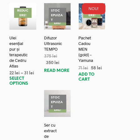
NOU!
REDUC
STOC
REDUC
ERE!
EPUIZA
ERE!
REDUC
T
ERE!
Ulei
Difuzor
Pachet
esențial
Ultrasonic
Cadou
pur și
TEMPO
MEN
terapeutic
(gold) –
375
lei
de Cedru
Yamuna
350
lei
Atlas
71
lei
58
lei
READ MORE
22
lei
–
31
lei
ADD TO
SELECT
CART
OPTIONS
STOC
EPUIZA
REDUC
T
ERE!
Ser cu
extract
de