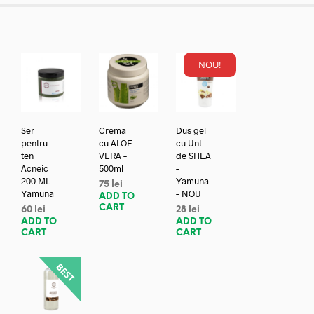
NOU!
Ser
Crema
Dus gel
pentru
cu ALOE
cu Unt
ten
VERA –
de SHEA
Acneic
500ml
–
200 ML
Yamuna
75
lei
Yamuna
– NOU
ADD TO
CART
60
lei
28
lei
ADD TO
ADD TO
CART
CART