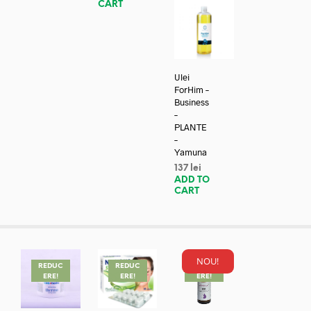
CART
Ulei
ForHim –
Business
–
PLANTE
–
Yamuna
137
lei
ADD TO
CART
NOU!
REDUC
REDUC
REDUC
ERE!
ERE!
ERE!