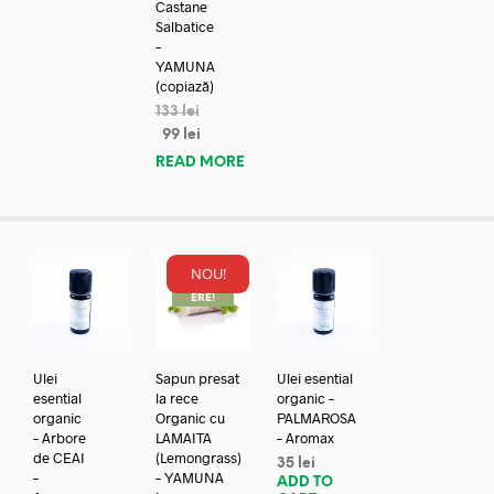
Castane
Salbatice
–
YAMUNA
(copiază)
133
lei
99
lei
READ MORE
NOU!
REDUC
ERE!
Ulei
Sapun presat
Ulei esential
esential
la rece
organic –
organic
Organic cu
PALMAROSA
– Arbore
LAMAITA
– Aromax
de CEAI
(Lemongrass)
35
lei
–
– YAMUNA
ADD TO