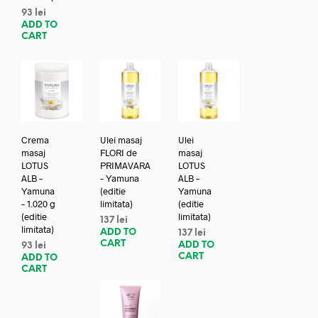
93
lei
ADD TO
CART
Crema
Ulei masaj
Ulei
masaj
FLORI de
masaj
LOTUS
PRIMAVARA
LOTUS
ALB –
– Yamuna
ALB –
Yamuna
(editie
Yamuna
– 1.020 g
limitata)
(editie
(editie
limitata)
137
lei
limitata)
ADD TO
137
lei
CART
ADD TO
93
lei
CART
ADD TO
CART