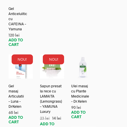
Gel
Anticelulitic
cu
CAFEINA –
Yamuna
120
lei
ADD TO
CART
NOU!
NOU!
REDUC
ERE!
Gel
Sapun presat
Ulei masaj
masaj
la rece cu
cu Plante
Articulatii
LAMAITA
Medicinale
– Luna –
(Lemongrass)
– Dr.Kelen
DrKelen
– YAMUNA
90
lei
Luxury
ADD TO
65
lei
CART
ADD TO
23
lei
14
lei
CART
ADD TO