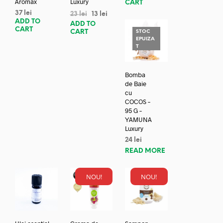
Aromax
Luxury
CART
37
lei
23
lei
13
lei
ADD TO
ADD TO
CART
CART
STOC
EPUIZA
T
Bomba
de Baie
cu
COCOS –
95 G –
YAMUNA
Luxury
24
lei
READ MORE
NOU!
NOU!