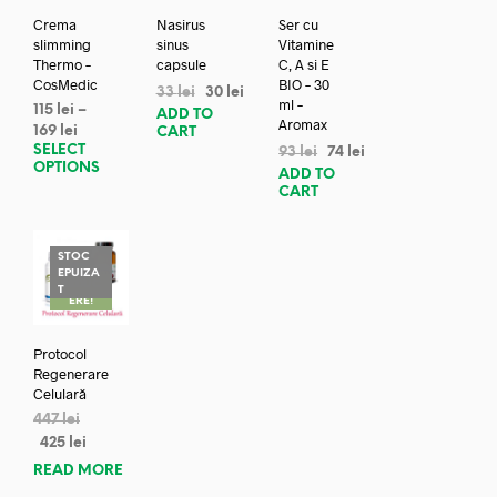
Crema
Nasirus
Ser cu
slimming
sinus
Vitamine
Thermo –
capsule
C, A si E
CosMedic
BIO – 30
33
lei
30
lei
ml –
115
lei
–
ADD TO
Aromax
169
lei
CART
SELECT
93
lei
74
lei
OPTIONS
ADD TO
CART
STOC
EPUIZA
REDUC
T
ERE!
Protocol
Regenerare
Celulară
447
lei
425
lei
READ MORE