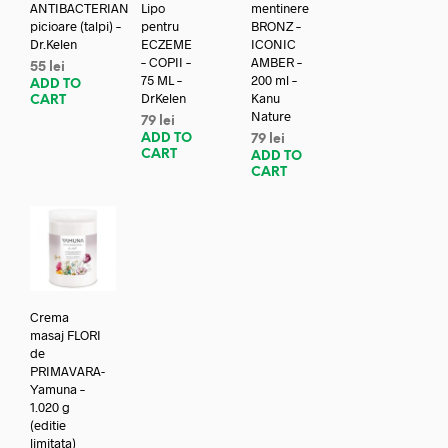
ANTIBACTERIAN
Lipo
mentinere
picioare (talpi) –
pentru
BRONZ –
Dr.Kelen
ECZEME
ICONIC
– COPII –
AMBER –
55
lei
75 ML –
200 ml –
ADD TO
DrKelen
Kanu
CART
Nature
79
lei
ADD TO
79
lei
CART
ADD TO
CART
Crema
masaj FLORI
de
PRIMAVARA-
Yamuna –
1.020 g
(editie
limitata)