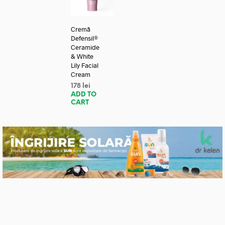
Cremă
Defensil®
Ceramide
& White
Lily Facial
Cream
178
lei
ADD TO
CART