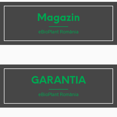
Magazin
eBioPlant România
GARANTIA
eBioPlant România