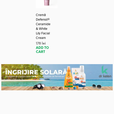
Cremă
Defensil®
Ceramide
& White
Lily Facial
Cream
178
lei
ADD TO
CART