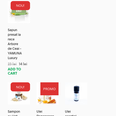
NOU!
REDUC
ERE!
Sapun
presat la
rece
Arbore
de Ceai –
YAMUNA
Luxury
23
lei
14
lei
ADD TO
CART
NOU!
PROMO
Sampon
Ulei
Ulei
cu Unt
Regenerare
esential