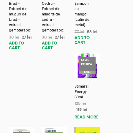
Brad –
Cedru –
Șampon
Extract din
Extract din
cu
muguri de
mlădițe de
mango
brad –
cedru –
(cutie de
extract
extract
metal)
gemoterapic
gemoterapic
77
lei
58
lei
30
lei
27
lei
30
lei
27
lei
ADD TO
CART
ADD TO
ADD TO
CART
CART
STOC
EPUIZA
REDUC
T
ERE!
Stimaral
Energy
30ml
125
lei
119
lei
READ MORE