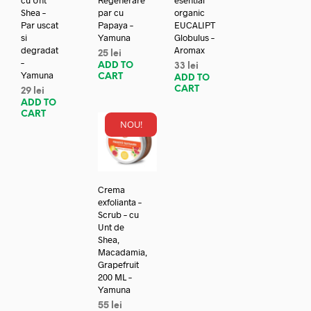
Shea –
par cu
organic
Par uscat
Papaya –
EUCALIPT
si
Yamuna
Globulus –
degradat
Aromax
25
lei
–
ADD TO
33
lei
Yamuna
CART
ADD TO
CART
29
lei
ADD TO
CART
NOU!
Crema
exfolianta –
Scrub – cu
Unt de
Shea,
Macadamia,
Grapefruit
200 ML –
Yamuna
55
lei