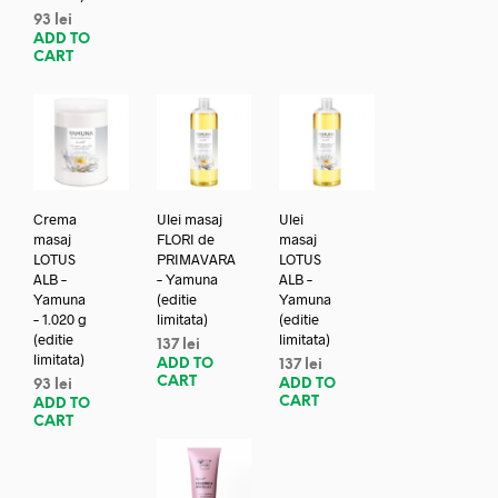
93
lei
ADD TO
CART
Crema
Ulei masaj
Ulei
masaj
FLORI de
masaj
LOTUS
PRIMAVARA
LOTUS
ALB –
– Yamuna
ALB –
Yamuna
(editie
Yamuna
– 1.020 g
limitata)
(editie
(editie
limitata)
137
lei
limitata)
ADD TO
137
lei
CART
ADD TO
93
lei
CART
ADD TO
CART