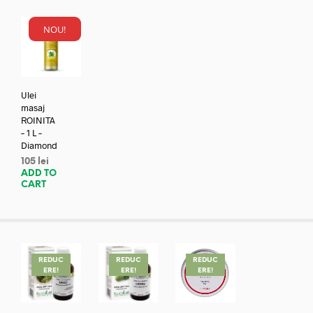
NOU!
Ulei
masaj
ROINITA
– 1 L –
Diamond
105
lei
ADD TO
CART
REDUC
REDUC
REDUC
ERE!
ERE!
ERE!