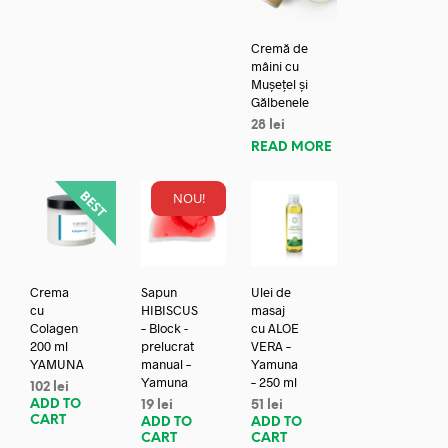
Cremă de
mâini cu
Mușețel și
Gălbenele
28
lei
READ MORE
NOU!
Crema
Sapun
Ulei de
cu
HIBISCUS
masaj
Colagen
– Block -
cu ALOE
200 ml
prelucrat
VERA –
YAMUNA
manual –
Yamuna
Yamuna
– 250 ml
102
lei
ADD TO
19
lei
51
lei
CART
ADD TO
ADD TO
CART
CART