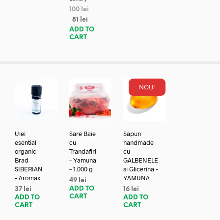
100
lei
81
lei
ADD TO
CART
NOU!
Ulei
Sare Baie
Sapun
esential
cu
handmade
organic
Trandafiri
cu
Brad
– Yamuna
GALBENELE
SIBERIAN
– 1.000 g
si Glicerina –
– Aromax
YAMUNA
49
lei
ADD TO
37
lei
16
lei
CART
ADD TO
ADD TO
CART
CART