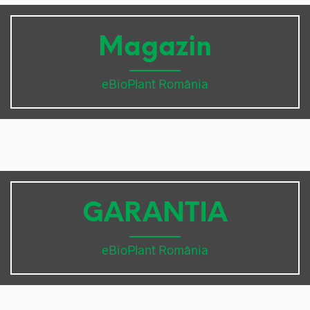
Magazin
eBioPlant România
GARANTIA
eBioPlant România