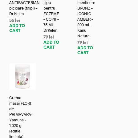
ANTIBACTERIAN
Lipo
mentinere
picioare (talpi) –
pentru
BRONZ –
Dr.Kelen
ECZEME
ICONIC
– COPII –
AMBER –
55
lei
75 ML –
200 ml –
ADD TO
DrKelen
Kanu
CART
Nature
79
lei
ADD TO
79
lei
CART
ADD TO
CART
Crema
masaj FLORI
de
PRIMAVARA-
Yamuna –
1.020 g
(editie
limitata)