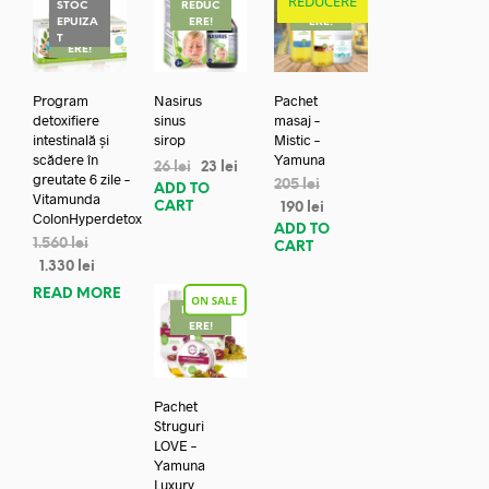
REDUCERE
STOC
REDUC
REDUC
EPUIZA
ERE!
ERE!
REDUC
T
ERE!
Program
Nasirus
Pachet
detoxifiere
sinus
masaj –
intestinală și
sirop
Mistic –
scădere în
Yamuna
26
lei
23
lei
greutate 6 zile –
205
lei
ADD TO
Vitamunda
CART
190
lei
ColonHyperdetox
ADD TO
1.560
lei
CART
1.330
lei
READ MORE
REDUC
ERE!
Pachet
Struguri
LOVE –
Yamuna
Luxury