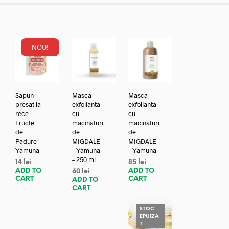
NOU!
Sapun
Masca
Masca
presat la
exfolianta
exfolianta
rece
cu
cu
Fructe
macinaturi
macinaturi
de
de
de
Padure –
MIGDALE
MIGDALE
Yamuna
– Yamuna
– Yamuna
– 250 ml
14
lei
85
lei
ADD TO
ADD TO
60
lei
CART
CART
ADD TO
CART
STOC
EPUIZA
T