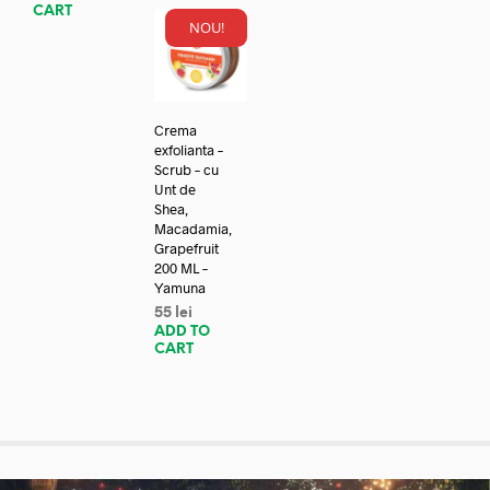
CART
NOU!
Crema
exfolianta –
Scrub – cu
Unt de
Shea,
Macadamia,
Grapefruit
200 ML –
Yamuna
55
lei
ADD TO
CART