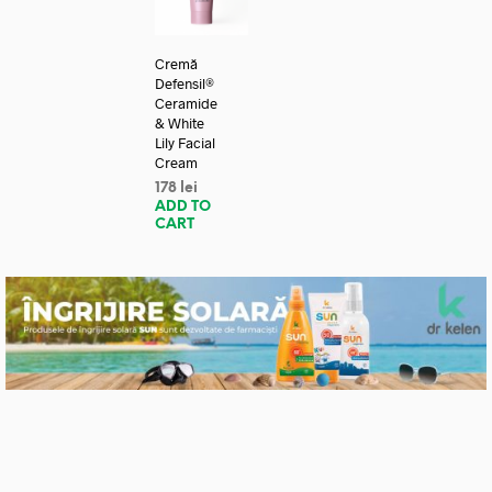
Cremă
Defensil®
Ceramide
& White
Lily Facial
Cream
178
lei
ADD TO
CART