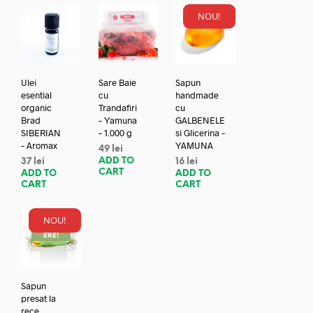
NOU!
Ulei
Sare Baie
Sapun
esential
cu
handmade
organic
Trandafiri
cu
Brad
– Yamuna
GALBENELE
SIBERIAN
– 1.000 g
si Glicerina –
– Aromax
YAMUNA
49
lei
ADD TO
37
lei
16
lei
CART
ADD TO
ADD TO
CART
CART
NOU!
REDUC
ERE!
Sapun
presat la
rece