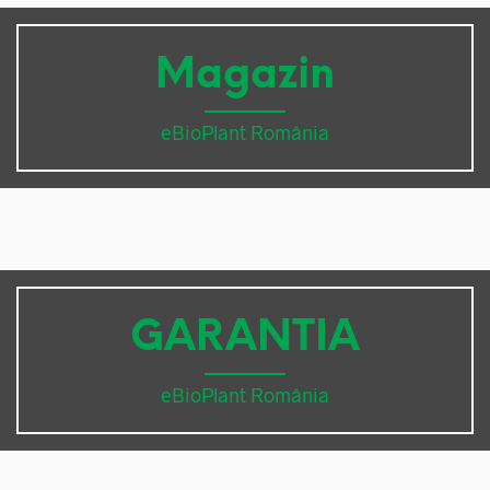
Magazin
eBioPlant România
GARANTIA
eBioPlant România