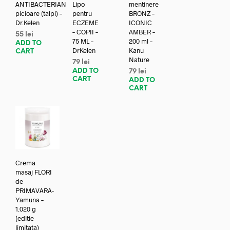
ANTIBACTERIAN
Lipo
mentinere
picioare (talpi) –
pentru
BRONZ –
Dr.Kelen
ECZEME
ICONIC
– COPII –
AMBER –
55
lei
75 ML –
200 ml –
ADD TO
DrKelen
Kanu
CART
Nature
79
lei
ADD TO
79
lei
CART
ADD TO
CART
Crema
masaj FLORI
de
PRIMAVARA-
Yamuna –
1.020 g
(editie
limitata)