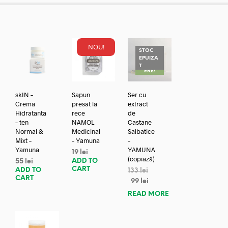
NOU!
STOC
EPUIZA
REDUC
T
ERE!
skIN –
Sapun
Ser cu
Crema
presat la
extract
Hidratanta
rece
de
– ten
NAMOL
Castane
Normal &
Medicinal
Salbatice
Mixt –
– Yamuna
–
Yamuna
YAMUNA
19
lei
(copiază)
ADD TO
55
lei
CART
ADD TO
133
lei
CART
99
lei
READ MORE