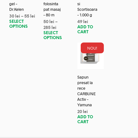
gel –
folosinta
si
Dr.Kelen
pat masaj
Scortisoara
– 80 m
– 1.000 g
30
lei
–
55
lei
SELECT
50
lei
–
49
lei
OPTIONS
ADD TO
285
lei
CART
SELECT
OPTIONS
NOU!
Sapun
presat la
rece
CARBUNE
Activ –
Yamuna
20
lei
ADD TO
CART