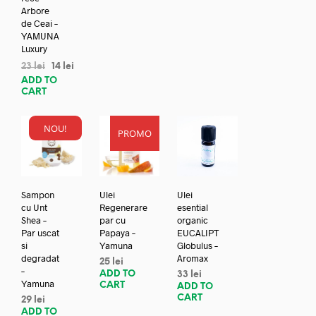
Arbore
de Ceai –
YAMUNA
Luxury
23
lei
14
lei
ADD TO
CART
NOU!
PROMO
Sampon
Ulei
Ulei
cu Unt
Regenerare
esential
Shea –
par cu
organic
Par uscat
Papaya –
EUCALIPT
si
Yamuna
Globulus –
degradat
Aromax
25
lei
–
ADD TO
33
lei
Yamuna
CART
ADD TO
CART
29
lei
ADD TO