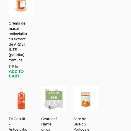
Crema de
masaj
anticelulita
cu extract
de ARDEI
IUTE
(paprika)
Yamuna
119
lei
ADD TO
CART
REDUC
ERE!
Fit Cellulit
Cearceaf-
Sare de
–
Hartie
Baie cu
Antcelulitic
unica
Portocale