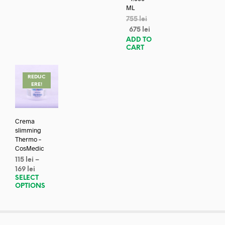
ML
755
lei
675
lei
ADD TO
CART
REDUC
ERE!
Crema
slimming
Thermo –
CosMedic
115
lei
–
169
lei
SELECT
OPTIONS