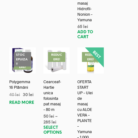
masaj
Hidrofil-
Nonion –
Yamuna
65
lei
ADD TO
CART
STOC
REDUC
REDUC
EPUIZA
ERE!
ERE!
REDUC
T
ERE!
Polygemma
Cearceaf-
OFERTA
16 Plămâni
Hartie
START
unica
UP – Ulei
40
lei
30
lei
folosinta
de
READ MORE
pat masaj
masaj
– 80 m
cu ALOE
VERA –
50
lei
–
PLANTE
285
lei
–
SELECT
Yamuna
OPTIONS
– 1.000