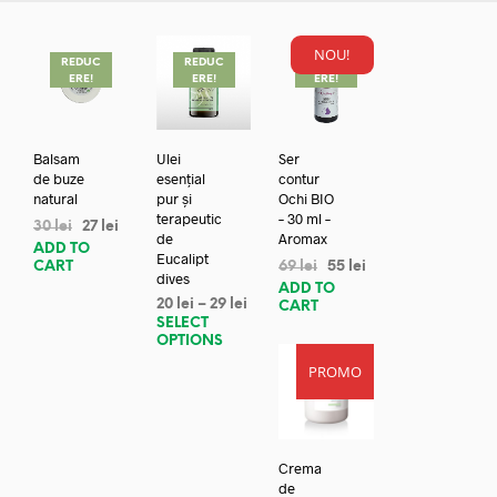
NOU!
REDUC
REDUC
REDUC
ERE!
ERE!
ERE!
Balsam
Ulei
Ser
de buze
esențial
contur
natural
pur și
Ochi BIO
terapeutic
– 30 ml –
30
lei
27
lei
de
Aromax
ADD TO
Eucalipt
CART
69
lei
55
lei
dives
ADD TO
20
lei
–
29
lei
CART
SELECT
OPTIONS
PROMO
Crema
de