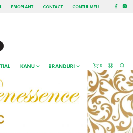
N
EBIOPLANT
CONTACT
CONTUL MEU
0
TIAL
KANU
BRANDURI