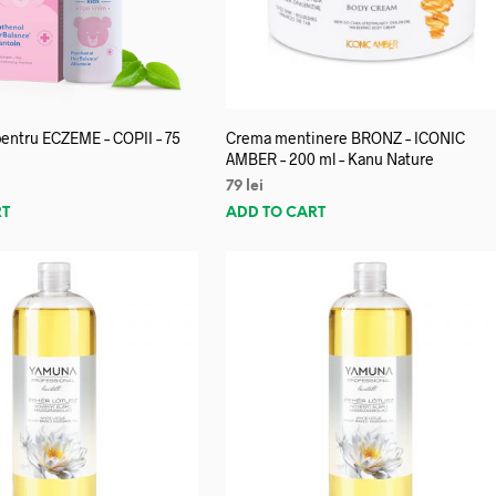
entru ECZEME – COPII – 75
Crema mentinere BRONZ – ICONIC
AMBER – 200 ml – Kanu Nature
79
lei
RT
ADD TO CART