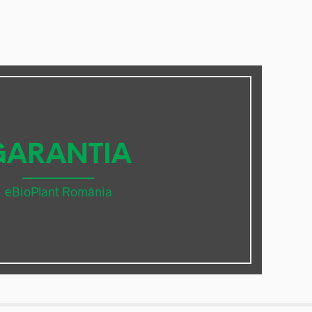
GARANTIA
eBioPlant România