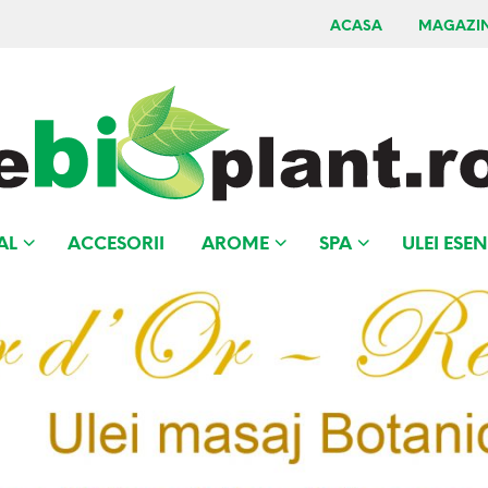
ACASA
MAGAZI
AL
ACCESORII
AROME
SPA
ULEI ESEN