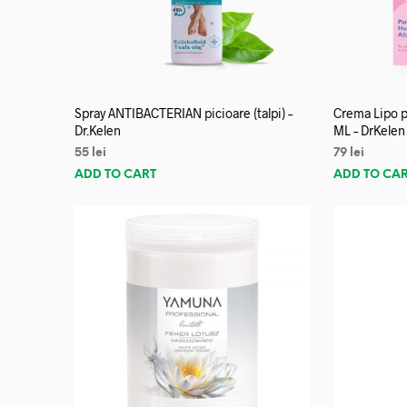
Spray ANTIBACTERIAN picioare (talpi) –
Crema Lipo p
Dr.Kelen
ML – DrKelen
55
lei
79
lei
ADD TO CART
ADD TO CA