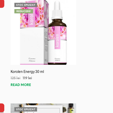
STOC EPUIZAT
REDUCERE!
Korolen Energy 30 ml
125
lei
119
lei
READ MORE
STOC EPUIZAT