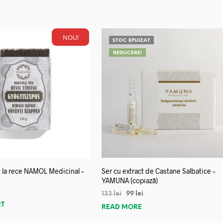
NOU!
STOC EPUIZAT
REDUCERE!
 la rece NAMOL Medicinal –
Ser cu extract de Castane Salbatice –
YAMUNA (copiază)
133
lei
99
lei
RT
READ MORE