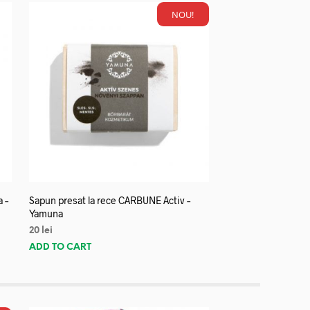
NOU!
a –
Sapun presat la rece CARBUNE Activ –
Yamuna
20
lei
ADD TO CART