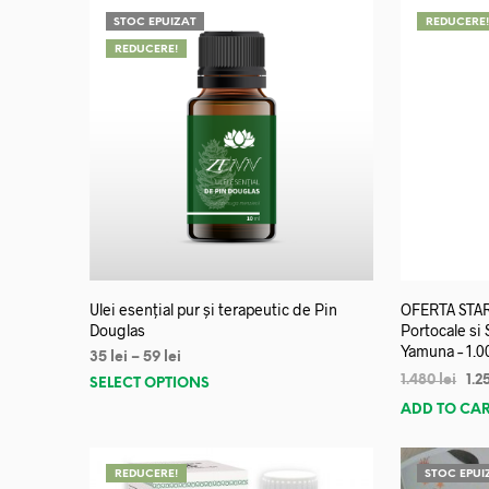
STOC EPUIZAT
REDUCERE
REDUCERE!
Ulei esențial pur și terapeutic de Pin
OFERTA START
Douglas
Portocale si
Yamuna – 1.0
35
lei
–
59
lei
1.480
lei
1.2
SELECT OPTIONS
ADD TO CA
REDUCERE!
STOC EPUI