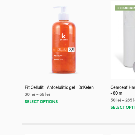
REDUCERE
Fit Cellulit – Antcelulitic gel – Dr.Kelen
Cearceaf-Har
– 80 m
30
lei
–
55
lei
50
lei
–
285
l
SELECT OPTIONS
SELECT OPT