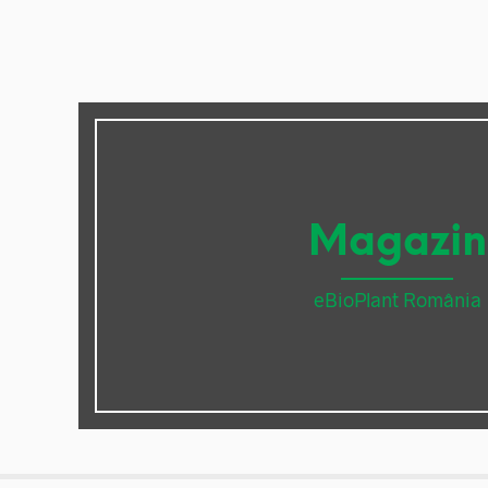
Magazin
eBioPlant România