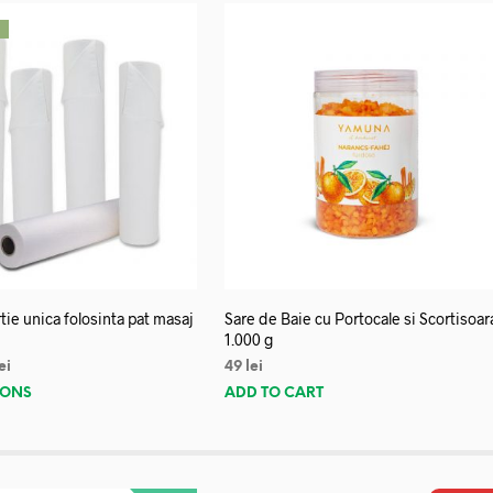
!
tie unica folosinta pat masaj
Sare de Baie cu Portocale si Scortisoar
1.000 g
ei
49
lei
IONS
ADD TO CART