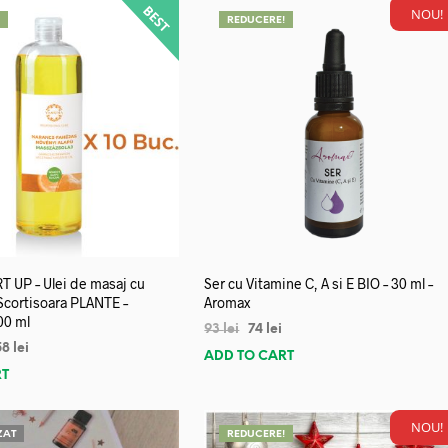
NOU!
!
REDUCERE!
 UP – Ulei de masaj cu
Ser cu Vitamine C, A si E BIO – 30 ml –
 Scortisoara PLANTE –
Aromax
00 ml
93
lei
74
lei
58
lei
ADD TO CART
RT
NOU!
ZAT
REDUCERE!