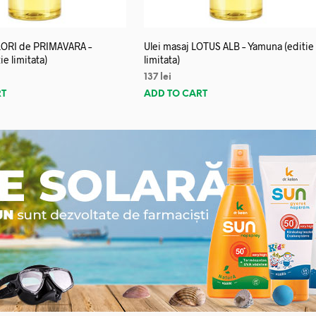
FLORI de PRIMAVARA –
Ulei masaj LOTUS ALB – Yamuna (editie
e limitata)
limitata)
137
lei
RT
ADD TO CART