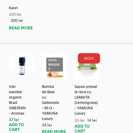
Kaori
230
lei
200
lei
READ MORE
NOU!
STOC
REDUC
EPUIZA
ERE!
T
Ulei
Bomba
Sapun presat
esential
de Baie
la rece cu
organic
cu
LAMAITA
Brad
Galbenele
(Lemongrass)
SIBERIAN
– 95 G –
– YAMUNA
– Aromax
YAMUNA
Luxury
Luxury
37
lei
23
lei
14
lei
ADD TO
24
lei
ADD TO
CART
CART
READ MORE