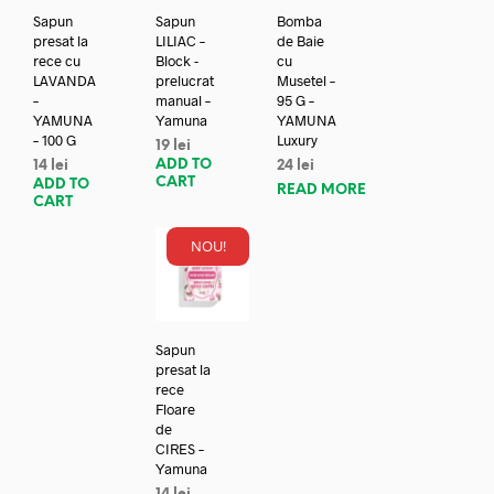
Sapun
Sapun
Bomba
presat la
LILIAC –
de Baie
rece cu
Block -
cu
LAVANDA
prelucrat
Musetel –
–
manual –
95 G –
YAMUNA
Yamuna
YAMUNA
– 100 G
Luxury
19
lei
ADD TO
14
lei
24
lei
CART
ADD TO
READ MORE
CART
NOU!
Sapun
presat la
rece
Floare
de
CIRES –
Yamuna