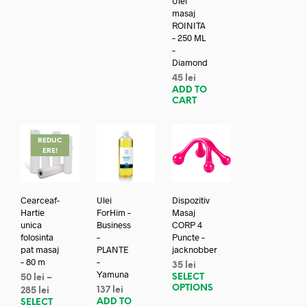
Ulei
masaj
ROINITA
– 250 ML
–
Diamond
45
lei
ADD TO
CART
REDUC
ERE!
Cearceaf-
Ulei
Dispozitiv
Hartie
ForHim –
Masaj
unica
Business
CORP 4
folosinta
–
Puncte –
pat masaj
PLANTE
jacknobber
– 80 m
–
35
lei
Yamuna
SELECT
50
lei
–
OPTIONS
137
lei
285
lei
ADD TO
SELECT