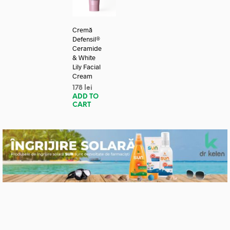
Cremă
Defensil®
Ceramide
& White
Lily Facial
Cream
178
lei
ADD TO
CART