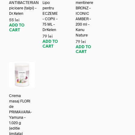
ANTIBACTERIAN
Lipo
mentinere
picioare (talpi) –
pentru
BRONZ –
Dr.Kelen
ECZEME
ICONIC
– COPII –
AMBER –
55
lei
75 ML –
200 ml –
ADD TO
DrKelen
Kanu
CART
Nature
79
lei
ADD TO
79
lei
CART
ADD TO
CART
Crema
masaj FLORI
de
PRIMAVARA-
Yamuna –
1.020 g
(editie
limitata)