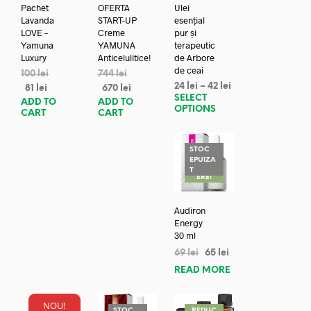
Pachet
OFERTA
Ulei
Lavanda
START-UP
esențial
LOVE –
Creme
pur și
Yamuna
YAMUNA
terapeutic
Luxury
Anticelulitice!
de Arbore
de ceai
100
lei
744
lei
24
lei
–
42
lei
81
lei
670
lei
SELECT
ADD TO
ADD TO
OPTIONS
CART
CART
STOC
EPUIZA
REDUC
T
ERE!
Audiron
Energy
30 ml
69
lei
65
lei
READ MORE
NOU!
REDUC
STOC
REDUC