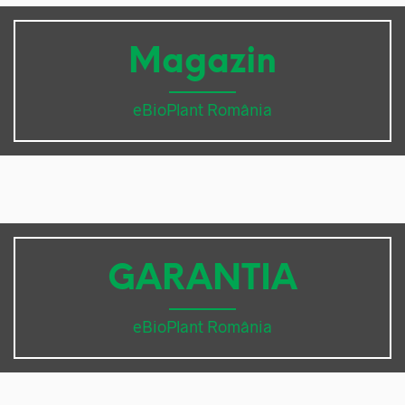
Magazin
eBioPlant România
GARANTIA
eBioPlant România