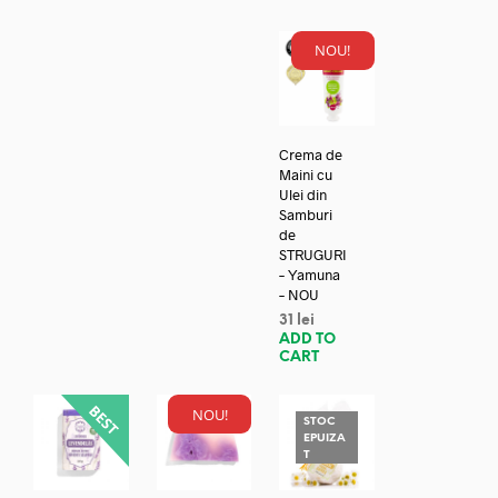
NOU!
Crema de
Maini cu
Ulei din
Samburi
de
STRUGURI
– Yamuna
– NOU
31
lei
ADD TO
CART
NOU!
STOC
EPUIZA
T