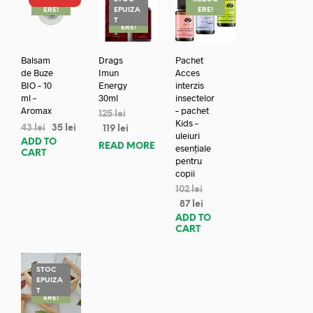
ERE!
EPUIZA
ERE!
REDUC
T
ERE!
Balsam
Drags
Pachet
de Buze
Imun
Acces
BIO – 10
Energy
interzis
ml –
30ml
insectelor
Aromax
– pachet
125
lei
Kids –
43
lei
35
lei
119
lei
uleiuri
ADD TO
READ MORE
esențiale
CART
pentru
copii
102
lei
87
lei
ADD TO
CART
STOC
EPUIZA
REDUC
T
ERE!