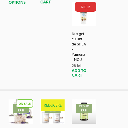
CART
OPTIONS
NOU!
Dus gel
cu Unt
de SHEA
–
Yamuna
– NOU
28
lei
ADD TO
CART
REDUCERE
REDUC
REDUC
REDUC
ERE!
ERE!
ERE!