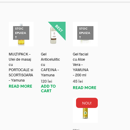
STOC
STOC
EPUIZA
EPUIZA
T
T
MULTIPACK –
Gel
Gel facial
Ulei de masaj
Anticelulitic
cu Aloe
cu
cu
Vera –
PORTOCALE si
CAFEINA –
YAMUNA
SCORTISOARA
Yamuna
– 200 ml
– Yamuna
120
lei
45
lei
READ MORE
ADD TO
READ MORE
CART
NOU!