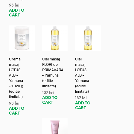
93
lei
ADD TO
CART
Crema
Ulei masaj
Ulei
masaj
FLORI de
masaj
LOTUS
PRIMAVARA
LOTUS
ALB –
– Yamuna
ALB –
Yamuna
(editie
Yamuna
– 1.020 g
limitata)
(editie
(editie
limitata)
137
lei
limitata)
ADD TO
137
lei
CART
ADD TO
93
lei
CART
ADD TO
CART