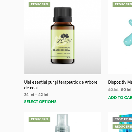
REDUCERE!
REDUCERE
Ulei esențial pur și terapeutic de Arbore
Dispozitiv Ma
de ceai
60
lei
50
lei
24
lei
–
42
lei
ADD TO CA
SELECT OPTIONS
REDUCERE!
STOC EPUI
REDUCERE