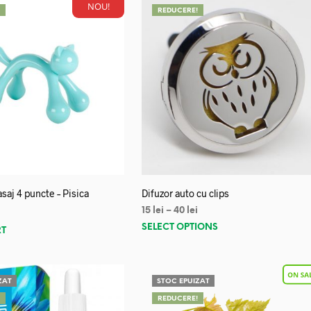
NOU!
!
REDUCERE!
saj 4 puncte – Pisica
Difuzor auto cu clips
15
lei
–
40
lei
SELECT OPTIONS
RT
ZAT
STOC EPUIZAT
!
REDUCERE!