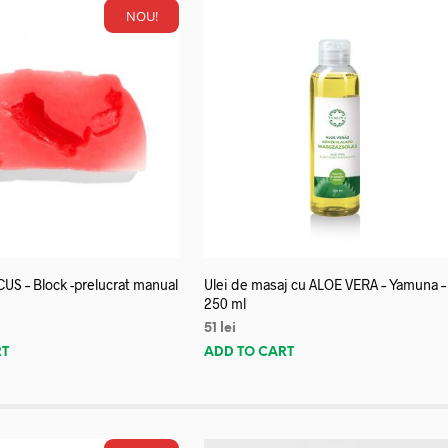
NOU!
US – Block -prelucrat manual
Ulei de masaj cu ALOE VERA – Yamuna –
250 ml
51
lei
RT
ADD TO CART