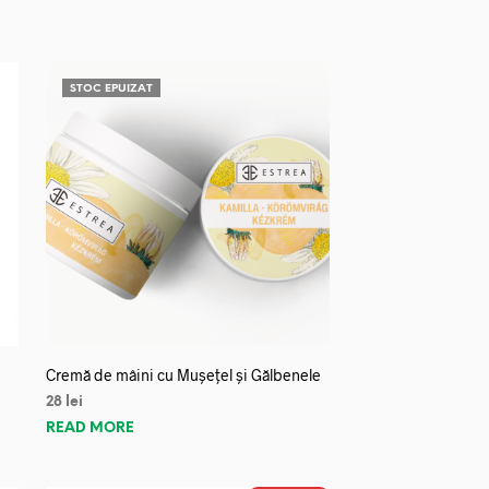
STOC EPUIZAT
Cremă de mâini cu Mușețel și Gălbenele
28
lei
READ MORE