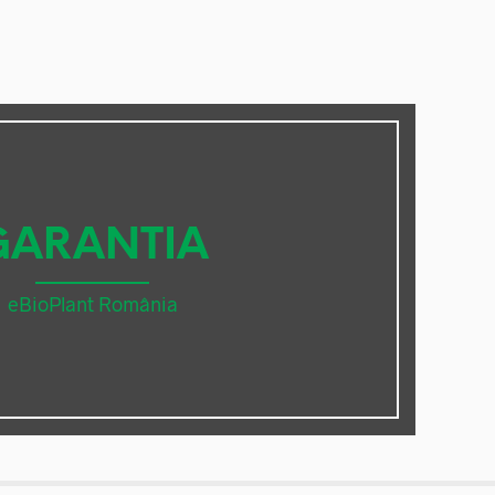
GARANTIA
eBioPlant România