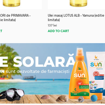
FLORI de PRIMAVARA –
Ulei masaj LOTUS ALB – Yamuna (editie
e limitata)
limitata)
137
lei
RT
ADD TO CART