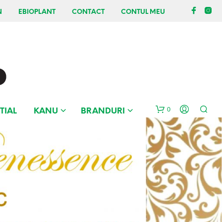
N
EBIOPLANT
CONTACT
CONTUL MEU
0
TIAL
KANU
BRANDURI