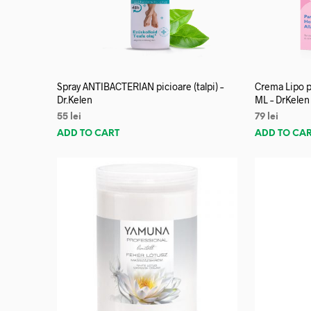
Spray ANTIBACTERIAN picioare (talpi) –
Crema Lipo p
Dr.Kelen
ML – DrKelen
55
lei
79
lei
ADD TO CART
ADD TO CA