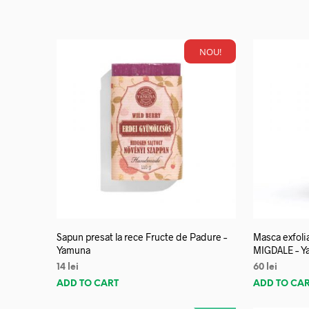
NOU!
Sapun presat la rece Fructe de Padure –
Masca exfoli
Yamuna
MIGDALE – Y
14
lei
60
lei
ADD TO CART
ADD TO CA