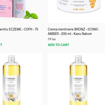
entru ECZEME – COPII – 75
Crema mentinere BRONZ – ICONIC
AMBER – 200 ml – Kanu Nature
79
lei
RT
ADD TO CART