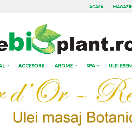
ACASA
MAGAZI
AL
ACCESORII
AROME
SPA
ULEI ESEN