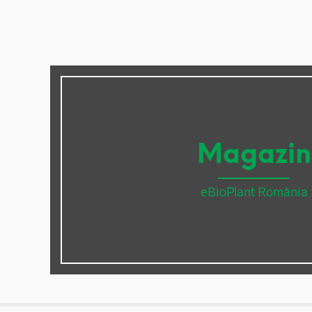
Magazin
eBioPlant România