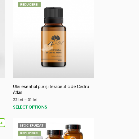
REDUCERE!
Ulei esențial pur și terapeutic de Cedru
Atlas
22
lei
–
31
lei
SELECT OPTIONS
STOC EPUIZAT
REDUCERE!