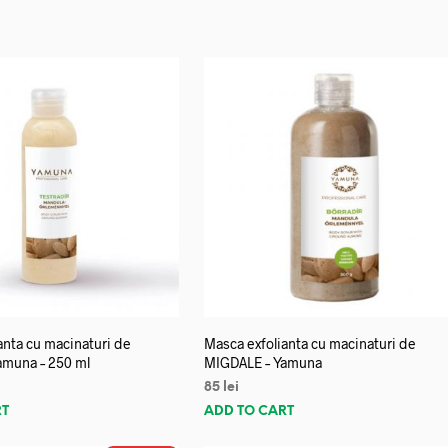
anta cu macinaturi de
Masca exfolianta cu macinaturi de
amuna – 250 ml
MIGDALE – Yamuna
85
lei
RT
ADD TO CART