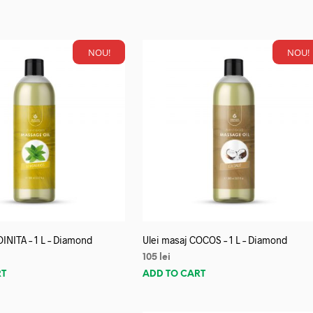
NOU!
NOU!
OINITA – 1 L – Diamond
Ulei masaj COCOS – 1 L – Diamond
105
lei
RT
ADD TO CART