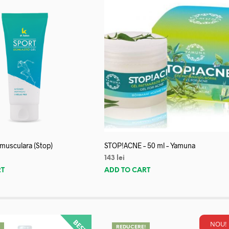
 musculara (Stop)
STOP!ACNE – 50 ml – Yamuna
143
lei
RT
ADD TO CART
NOU!
!
REDUCERE!