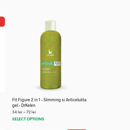
Fit Figure 2 in 1 – Slimming si Anticelulita
gel – DrKelen
34
lei
–
72
lei
SELECT OPTIONS