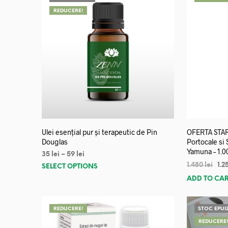
REDUCERE!
Ulei esențial pur și terapeutic de Pin
OFERTA START
Douglas
Portocale si
Yamuna – 1.0
35
lei
–
59
lei
1.480
lei
1.2
SELECT OPTIONS
ADD TO CA
REDUCERE!
STOC EPUI
REDUCERE