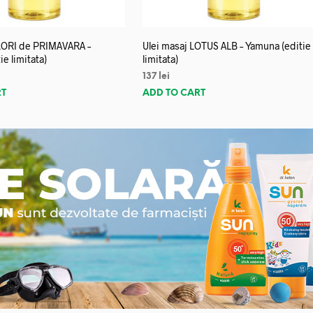
FLORI de PRIMAVARA –
Ulei masaj LOTUS ALB – Yamuna (editie
e limitata)
limitata)
137
lei
RT
ADD TO CART