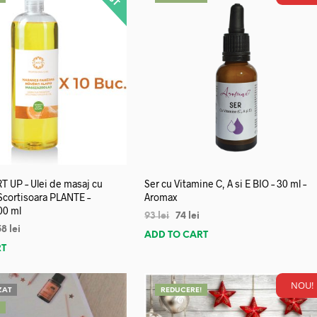
 UP – Ulei de masaj cu
Ser cu Vitamine C, A si E BIO – 30 ml –
 Scortisoara PLANTE –
Aromax
00 ml
93
lei
74
lei
58
lei
ADD TO CART
RT
NOU!
ZAT
REDUCERE!
!