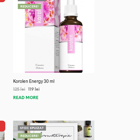
REDUCERE!
Korolen Energy 30 ml
125
lei
119
lei
READ MORE
STOC EPUIZAT
REDUCERE!