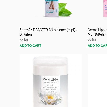
Spray ANTIBACTERIAN picioare (talpi) –
Crema Lipo p
Dr.Kelen
ML – DrKelen
55
lei
79
lei
ADD TO CART
ADD TO CA