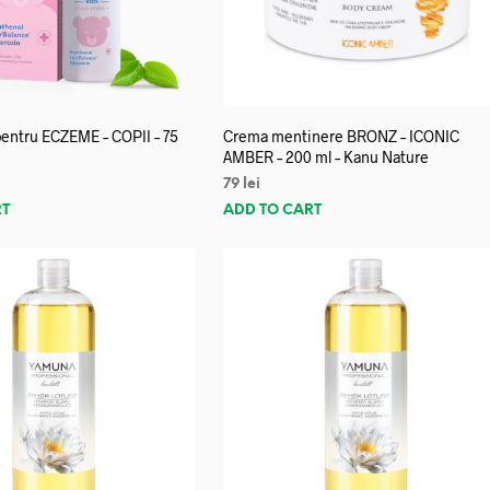
entru ECZEME – COPII – 75
Crema mentinere BRONZ – ICONIC
AMBER – 200 ml – Kanu Nature
79
lei
RT
ADD TO CART