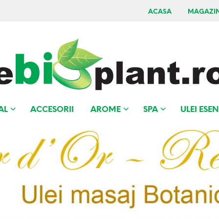
ACASA
MAGAZI
AL
ACCESORII
AROME
SPA
ULEI ESEN