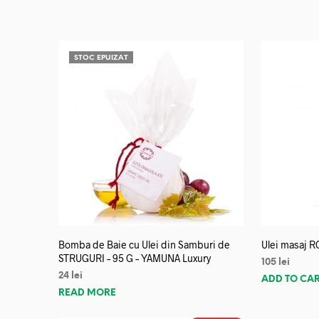
STOC EPUIZAT
Bomba de Baie cu Ulei din Samburi de
Ulei masaj R
STRUGURI – 95 G – YAMUNA Luxury
105
lei
24
lei
ADD TO CA
READ MORE