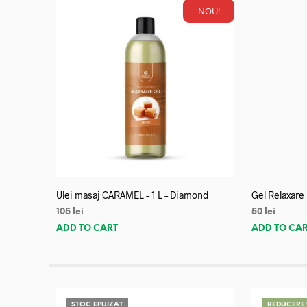
NOU!
Ulei masaj CARAMEL – 1 L – Diamond
Gel Relaxare
105
lei
50
lei
ADD TO CART
ADD TO CA
STOC EPUIZAT
REDUCERE