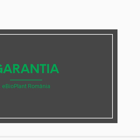
GARANTIA
eBioPlant România