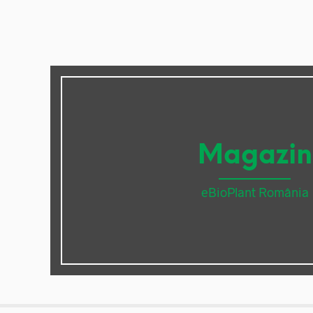
Magazin
eBioPlant România