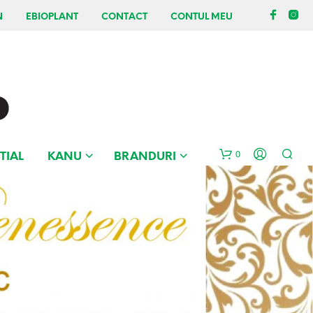
N
EBIOPLANT
CONTACT
CONTUL MEU
0
TIAL
KANU
BRANDURI