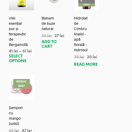
T
ERE!
Ulei
Balsam
Hidrolat
esențial
de buze
de
pur și
natural
Cimbru
terapeutic
linalol –
30
lei
27
lei
de
apă
ADD TO
Bergamotă
florală –
CART
hidrosol
41
lei
–
61
lei
SELECT
35
lei
30
lei
OPTIONS
READ MORE
REDUC
ERE!
Șampon
cu
mango
(solid)
63
lei
47
lei