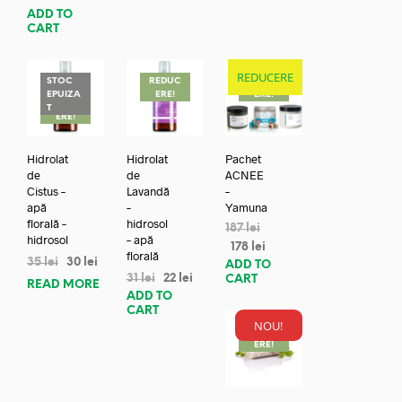
ADD TO
CART
REDUCERE
STOC
REDUC
REDUC
EPUIZA
ERE!
ERE!
REDUC
T
ERE!
Hidrolat
Hidrolat
Pachet
de
de
ACNEE
Cistus –
Lavandă
–
apă
–
Yamuna
florală –
hidrosol
187
lei
hidrosol
– apă
178
lei
florală
35
lei
30
lei
ADD TO
31
lei
22
lei
CART
READ MORE
ADD TO
CART
NOU!
REDUC
ERE!