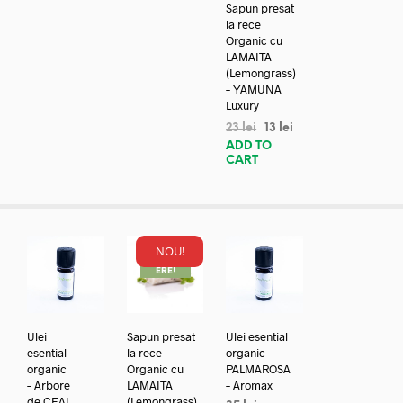
Sapun presat
la rece
Organic cu
LAMAITA
(Lemongrass)
– YAMUNA
Luxury
23
lei
13
lei
ADD TO
CART
NOU!
REDUC
ERE!
Ulei
Sapun presat
Ulei esential
esential
la rece
organic –
organic
Organic cu
PALMAROSA
– Arbore
LAMAITA
– Aromax
de CEAI
(Lemongrass)