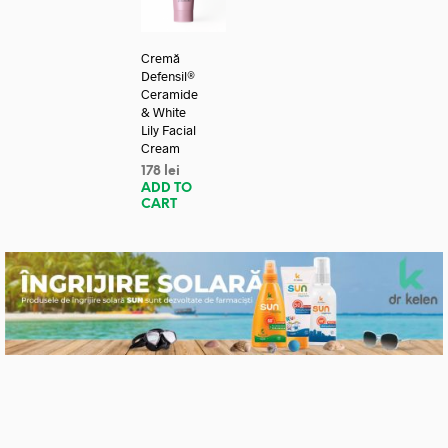
Cremă
Defensil®
Ceramide
& White
Lily Facial
Cream
178
lei
ADD TO
CART