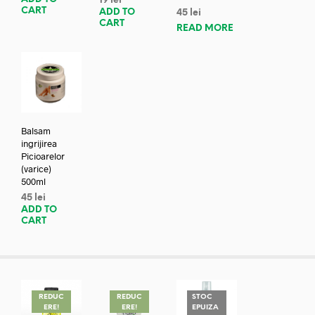
19
lei
CART
ADD TO
45
lei
CART
READ MORE
Balsam
ingrijirea
Picioarelor
(varice)
500ml
45
lei
ADD TO
CART
REDUC
REDUC
STOC
ERE!
ERE!
EPUIZA
REDUC