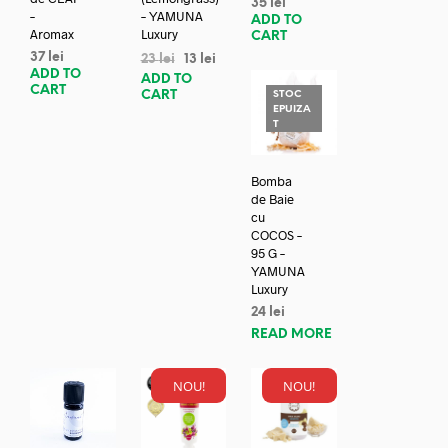
35
lei
–
– YAMUNA
ADD TO
Aromax
Luxury
CART
37
lei
23
lei
13
lei
ADD TO
ADD TO
CART
CART
STOC
EPUIZA
T
Bomba
de Baie
cu
COCOS –
95 G –
YAMUNA
Luxury
24
lei
READ MORE
NOU!
NOU!