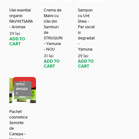
Ulei esential
Crema de
Sampon
organic
Maini cu
cu Unt
RAVINTSARA
Ulei din
Shea –
– Aromax
Samburi
Par uscat
de
si
39
lei
STRUGURI
degradat
ADD TO
– Yamuna
–
CART
– NOU
Yamuna
31
lei
29
lei
ADD TO
ADD TO
CART
CART
NOU!
STOC
EPUIZA
REDUC
T
ERE!
Pachet
cosmetice
Seminte
de
Canepa –