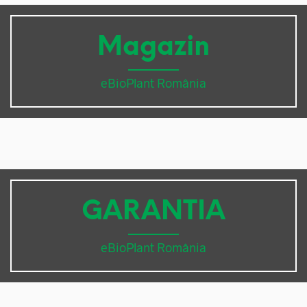
Magazin
eBioPlant România
GARANTIA
eBioPlant România