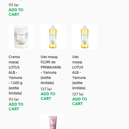
93
lei
ADD TO
CART
Crema
Ulei masaj
Ulei
masaj
FLORI de
masaj
LOTUS
PRIMAVARA
LOTUS
ALB –
– Yamuna
ALB –
Yamuna
(editie
Yamuna
– 1.020 g
limitata)
(editie
(editie
limitata)
137
lei
limitata)
ADD TO
137
lei
CART
ADD TO
93
lei
CART
ADD TO
CART