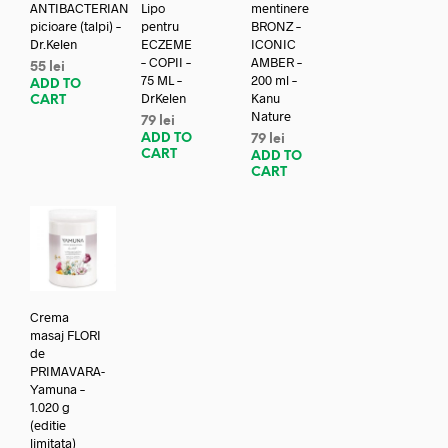
ANTIBACTERIAN
Lipo
mentinere
picioare (talpi) –
pentru
BRONZ –
Dr.Kelen
ECZEME
ICONIC
– COPII –
AMBER –
55
lei
75 ML –
200 ml –
ADD TO
DrKelen
Kanu
CART
Nature
79
lei
ADD TO
79
lei
CART
ADD TO
CART
Crema
masaj FLORI
de
PRIMAVARA-
Yamuna –
1.020 g
(editie
limitata)