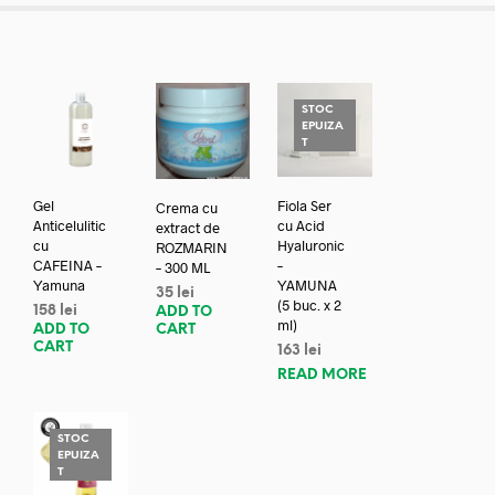
STOC
EPUIZA
T
Gel
Fiola Ser
Crema cu
Anticelulitic
cu Acid
extract de
cu
Hyaluronic
ROZMARIN
CAFEINA –
–
– 300 ML
Yamuna
YAMUNA
35
lei
(5 buc. x 2
158
lei
ADD TO
ml)
ADD TO
CART
CART
163
lei
READ MORE
STOC
EPUIZA
T