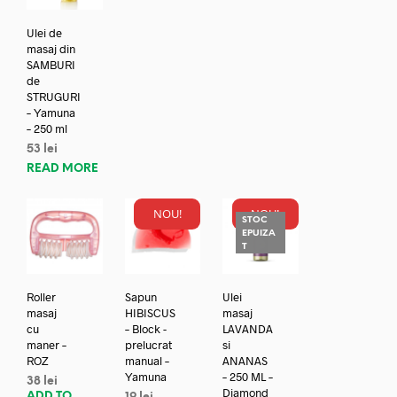
Ulei de
masaj din
SAMBURI
de
STRUGURI
– Yamuna
– 250 ml
53
lei
READ MORE
NOU!
NOU!
STOC
EPUIZA
T
Roller
Sapun
Ulei
masaj
HIBISCUS
masaj
cu
– Block -
LAVANDA
maner –
prelucrat
si
ROZ
manual –
ANANAS
Yamuna
– 250 ML –
38
lei
Diamond
ADD TO