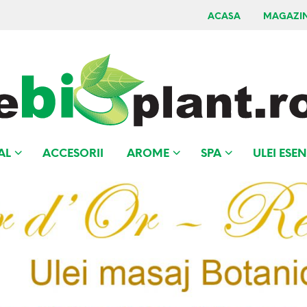
ACASA
MAGAZI
AL
ACCESORII
AROME
SPA
ULEI ESEN