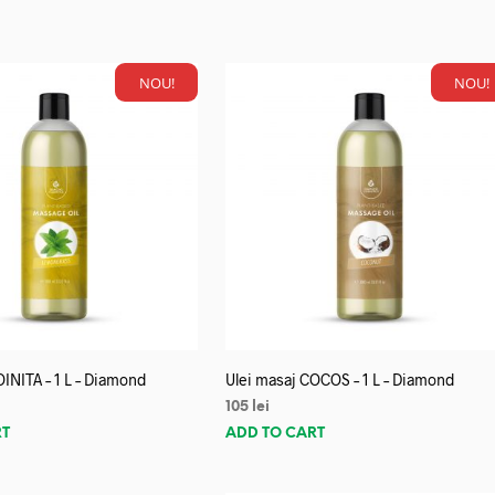
NOU!
NOU!
OINITA – 1 L – Diamond
Ulei masaj COCOS – 1 L – Diamond
105
lei
RT
ADD TO CART