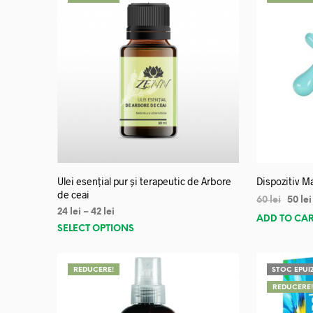
Ulei esențial pur și terapeutic de Arbore
Dispozitiv Ma
de ceai
60
lei
50
lei
24
lei
–
42
lei
ADD TO CA
SELECT OPTIONS
REDUCERE!
STOC EPUI
REDUCERE