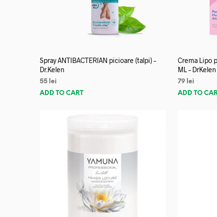
Spray ANTIBACTERIAN picioare (talpi) –
Crema Lipo p
Dr.Kelen
ML – DrKelen
55
lei
79
lei
ADD TO CART
ADD TO CA