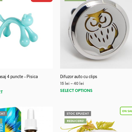
saj 4 puncte – Pisica
Difuzor auto cu clips
15
lei
–
40
lei
SELECT OPTIONS
RT
ZAT
STOC EPUIZAT
!
REDUCERE!