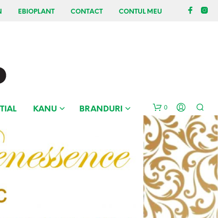
N
EBIOPLANT
CONTACT
CONTUL MEU
0
TIAL
KANU
BRANDURI