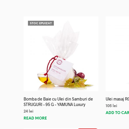
STOC EPUIZAT
Bomba de Baie cu Ulei din Samburi de
Ulei masaj R
STRUGURI – 95 G – YAMUNA Luxury
105
lei
24
lei
ADD TO CA
READ MORE