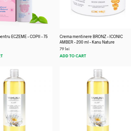
entru ECZEME – COPII – 75
Crema mentinere BRONZ – ICONIC
AMBER – 200 ml – Kanu Nature
79
lei
RT
ADD TO CART