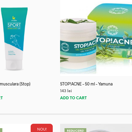
 musculara (Stop)
STOP!ACNE – 50 ml – Yamuna
143
lei
RT
ADD TO CART
NOU!
!
REDUCERE!