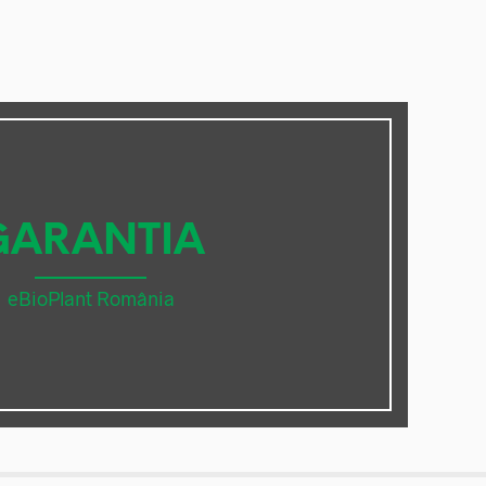
GARANTIA
eBioPlant România