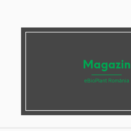
Magazin
eBioPlant România