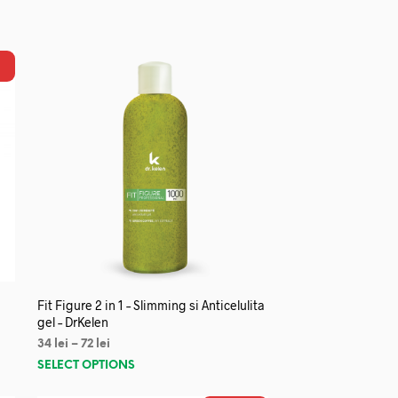
Fit Figure 2 in 1 – Slimming si Anticelulita
gel – DrKelen
34
lei
–
72
lei
SELECT OPTIONS