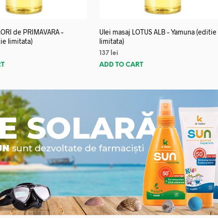
FLORI de PRIMAVARA –
Ulei masaj LOTUS ALB – Yamuna (editie
e limitata)
limitata)
137
lei
RT
ADD TO CART