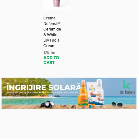
Cremă
Defensil®
Ceramide
& White
Lily Facial
Cream
178
lei
ADD TO
CART