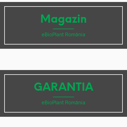
Magazin
eBioPlant România
GARANTIA
eBioPlant România