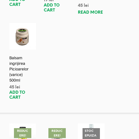
19
lei
CART
ADD TO
45
lei
CART
READ MORE
Balsam
ingrijirea
Picioarelor
(varice)
500ml
45
lei
ADD TO
CART
REDUC
REDUC
STOC
ERE!
ERE!
EPUIZA
REDUC