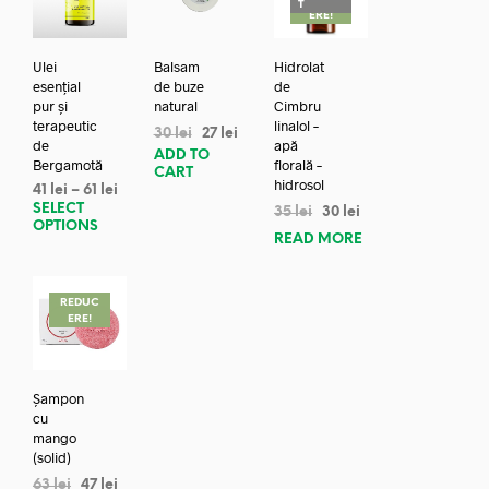
T
ERE!
Ulei
Balsam
Hidrolat
esențial
de buze
de
pur și
natural
Cimbru
terapeutic
linalol –
30
lei
27
lei
de
apă
ADD TO
Bergamotă
florală –
CART
hidrosol
41
lei
–
61
lei
SELECT
35
lei
30
lei
OPTIONS
READ MORE
REDUC
ERE!
Șampon
cu
mango
(solid)
63
lei
47
lei