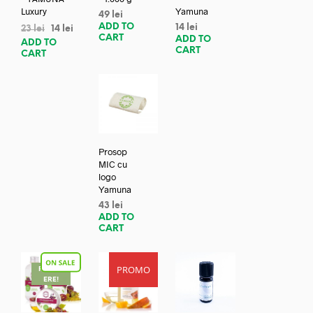
Luxury
Yamuna
49
lei
ADD TO
14
lei
23
lei
14
lei
CART
ADD TO
ADD TO
CART
CART
Prosop
MIC cu
logo
Yamuna
43
lei
ADD TO
CART
PROMO
REDUC
ERE!