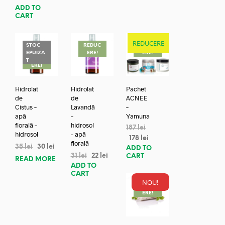
ADD TO
CART
REDUCERE
STOC
REDUC
REDUC
EPUIZA
ERE!
ERE!
REDUC
T
ERE!
Hidrolat
Hidrolat
Pachet
de
de
ACNEE
Cistus –
Lavandă
–
apă
–
Yamuna
florală –
hidrosol
187
lei
hidrosol
– apă
178
lei
florală
35
lei
30
lei
ADD TO
31
lei
22
lei
CART
READ MORE
ADD TO
CART
NOU!
REDUC
ERE!