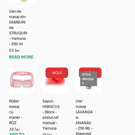
Ulei de
masaj din
SAMBURI
de
STRUGURI
– Yamuna
– 250 ml
53
lei
READ MORE
NOU!
NOU!
STOC
EPUIZA
T
Roller
Sapun
Ulei
masaj
HIBISCUS
masaj
cu
– Block -
LAVANDA
maner –
prelucrat
si
ROZ
manual –
ANANAS
Yamuna
– 250 ML –
38
lei
Diamond
ADD TO