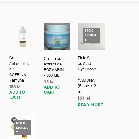
STOC
EPUIZA
T
Gel
Fiola Ser
Crema cu
Anticelulitic
cu Acid
extract de
cu
Hyaluronic
ROZMARIN
CAFEINA –
–
– 300 ML
Yamuna
YAMUNA
35
lei
(5 buc. x 2
158
lei
ADD TO
ml)
ADD TO
CART
CART
163
lei
READ MORE
STOC
EPUIZA
T