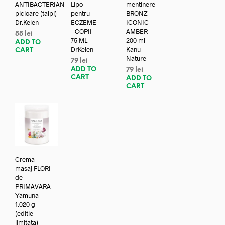
ANTIBACTERIAN
Lipo
mentinere
picioare (talpi) –
pentru
BRONZ –
Dr.Kelen
ECZEME
ICONIC
– COPII –
AMBER –
55
lei
75 ML –
200 ml –
ADD TO
DrKelen
Kanu
CART
Nature
79
lei
ADD TO
79
lei
CART
ADD TO
CART
Crema
masaj FLORI
de
PRIMAVARA-
Yamuna –
1.020 g
(editie
limitata)