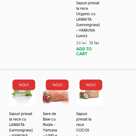
Sapun presat
la rece
Organic cu
LAMAITA
(Lemongrass)
– YAMUNA
Luxury
23
lei
13
lei
ADD TO
CART
NOU!
NOU!
NOU!
REDUC
ERE!
Sapun presat
Sare de
Sapun
la rece cu
Baie cu
presat la
LAMAITA
Rodie –
rece
(Lemongrass)
Yamuna
COCOS
– YAMUNA
– 1.000 g
–