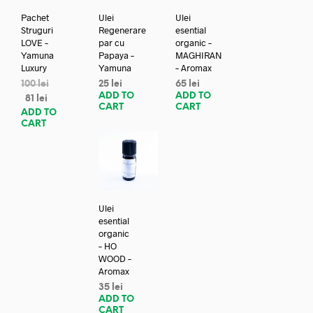
Pachet
Ulei
Ulei
Struguri
Regenerare
esential
LOVE –
par cu
organic –
Yamuna
Papaya –
MAGHIRAN
Luxury
Yamuna
– Aromax
100
lei
25
lei
65
lei
ADD TO
ADD TO
81
lei
CART
CART
ADD TO
CART
Ulei
esential
organic
– HO
WOOD –
Aromax
35
lei
ADD TO
CART