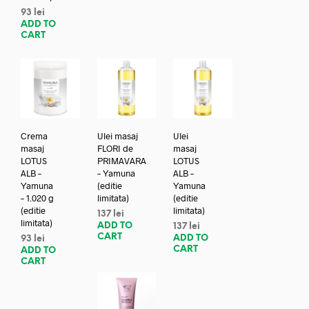
93
lei
ADD TO
CART
Crema
Ulei masaj
Ulei
masaj
FLORI de
masaj
LOTUS
PRIMAVARA
LOTUS
ALB –
– Yamuna
ALB –
Yamuna
(editie
Yamuna
– 1.020 g
limitata)
(editie
(editie
limitata)
137
lei
limitata)
ADD TO
137
lei
CART
ADD TO
93
lei
CART
ADD TO
CART