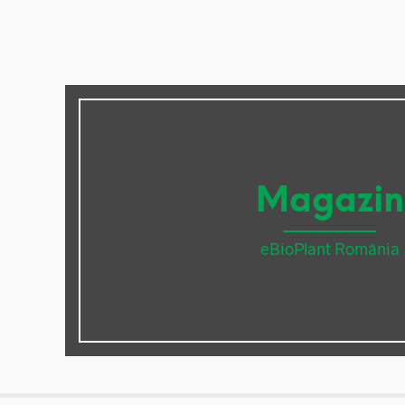
Magazin
eBioPlant România