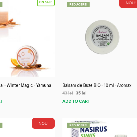
NOU!
!
REDUCERE!
al – Winter Magic – Yamuna
Balsam de Buze BIO – 10 ml – Aromax
43
lei
35
lei
RT
ADD TO CART
NOU!
!
REDUCERE!