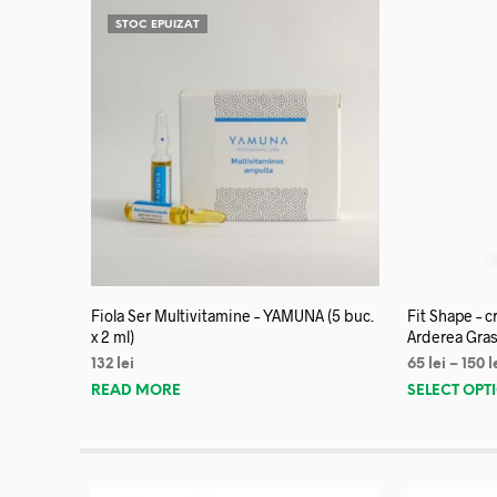
STOC EPUIZAT
Fiola Ser Multivitamine – YAMUNA (5 buc.
Fit Shape – 
x 2 ml)
Arderea Gras
132
lei
65
lei
–
150
l
READ MORE
SELECT OPT