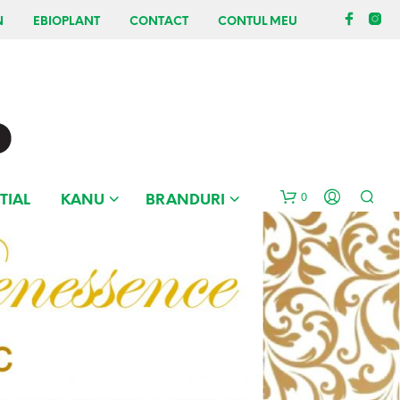
N
EBIOPLANT
CONTACT
CONTUL MEU
0
TIAL
KANU
BRANDURI