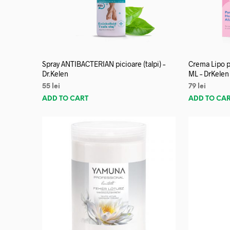
Spray ANTIBACTERIAN picioare (talpi) –
Crema Lipo p
Dr.Kelen
ML – DrKelen
55
lei
79
lei
ADD TO CART
ADD TO CA