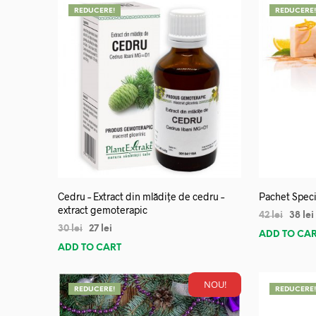
REDUCERE!
REDUCERE
Cedru – Extract din mlădițe de cedru –
Pachet Speci
extract gemoterapic
42
lei
38
lei
30
lei
27
lei
ADD TO CA
ADD TO CART
NOU!
REDUCERE!
REDUCERE