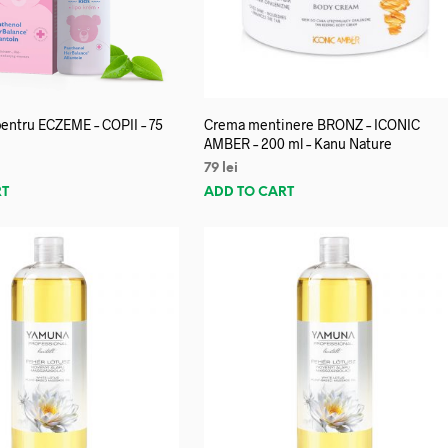
entru ECZEME – COPII – 75
Crema mentinere BRONZ – ICONIC
AMBER – 200 ml – Kanu Nature
79
lei
RT
ADD TO CART