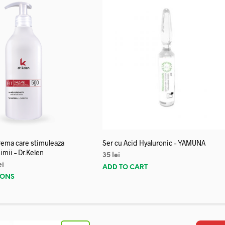
crema care stimuleaza
Ser cu Acid Hyaluronic – YAMUNA
imii – Dr.Kelen
35
lei
ei
ADD TO CART
IONS