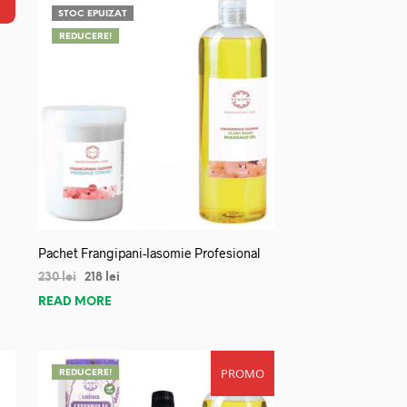
STOC EPUIZAT
REDUCERE!
Pachet Frangipani-Iasomie Profesional
230
lei
218
lei
READ MORE
PROMO
REDUCERE!