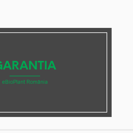
GARANTIA
eBioPlant România