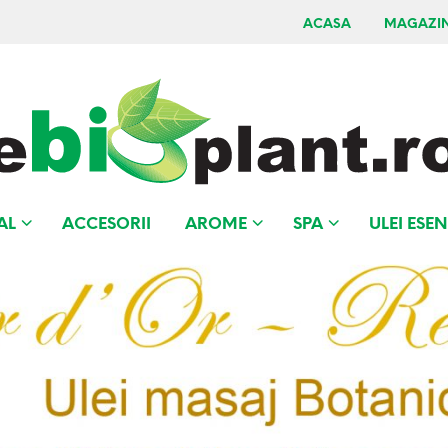
ACASA
MAGAZI
AL
ACCESORII
AROME
SPA
ULEI ESEN