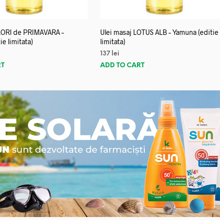
FLORI de PRIMAVARA –
Ulei masaj LOTUS ALB – Yamuna (editie
e limitata)
limitata)
137
lei
RT
ADD TO CART