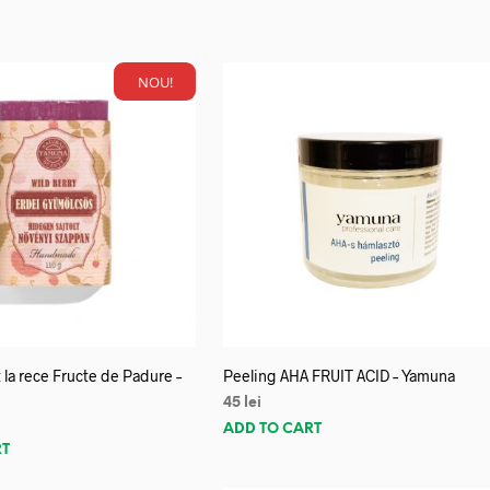
NOU!
 la rece Fructe de Padure –
Peeling AHA FRUIT ACID – Yamuna
45
lei
ADD TO CART
RT