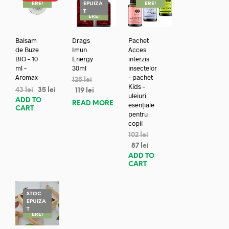
ERE!
EPUIZA
ERE!
REDUC
T
ERE!
Balsam
Drags
Pachet
de Buze
Imun
Acces
BIO – 10
Energy
interzis
ml –
30ml
insectelor
Aromax
– pachet
125
lei
Kids –
43
lei
35
lei
119
lei
uleiuri
ADD TO
READ MORE
esențiale
CART
pentru
copii
102
lei
87
lei
ADD TO
CART
STOC
EPUIZA
REDUC
T
ERE!