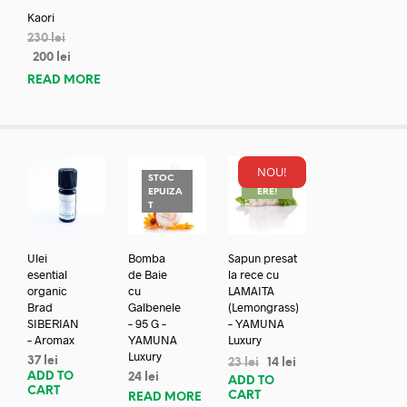
Kaori
230
lei
200
lei
READ MORE
NOU!
STOC
REDUC
EPUIZA
ERE!
T
Ulei
Bomba
Sapun presat
esential
de Baie
la rece cu
organic
cu
LAMAITA
Brad
Galbenele
(Lemongrass)
SIBERIAN
– 95 G –
– YAMUNA
– Aromax
YAMUNA
Luxury
Luxury
37
lei
23
lei
14
lei
ADD TO
24
lei
ADD TO
CART
CART
READ MORE