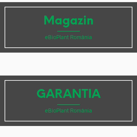
Magazin
eBioPlant România
GARANTIA
eBioPlant România