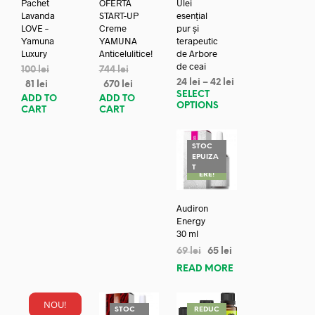
Pachet
OFERTA
Ulei
Lavanda
START-UP
esențial
LOVE –
Creme
pur și
Yamuna
YAMUNA
terapeutic
Luxury
Anticelulitice!
de Arbore
de ceai
100
lei
744
lei
24
lei
–
42
lei
81
lei
670
lei
SELECT
ADD TO
ADD TO
OPTIONS
CART
CART
STOC
EPUIZA
REDUC
T
ERE!
Audiron
Energy
30 ml
69
lei
65
lei
READ MORE
NOU!
REDUC
STOC
REDUC