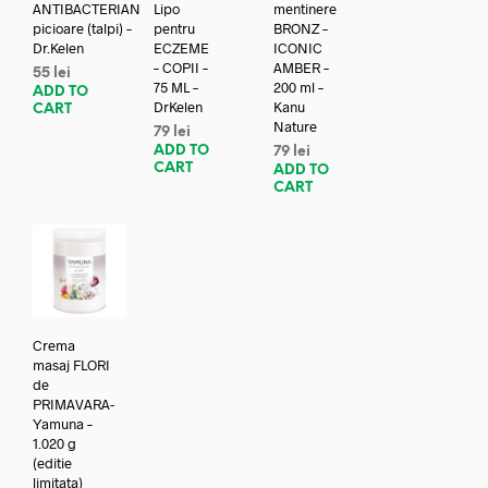
ANTIBACTERIAN
Lipo
mentinere
picioare (talpi) –
pentru
BRONZ –
Dr.Kelen
ECZEME
ICONIC
– COPII –
AMBER –
55
lei
75 ML –
200 ml –
ADD TO
DrKelen
Kanu
CART
Nature
79
lei
ADD TO
79
lei
CART
ADD TO
CART
Crema
masaj FLORI
de
PRIMAVARA-
Yamuna –
1.020 g
(editie
limitata)