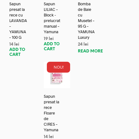
Sapun
Sapun
Bomba
presat la
LILIAC –
de Baie
rece cu
Block -
cu
LAVANDA
prelucrat
Musetel –
–
manual –
95 G –
YAMUNA
Yamuna
YAMUNA
– 100 G
Luxury
19
lei
ADD TO
14
lei
24
lei
CART
ADD TO
READ MORE
CART
NOU!
Sapun
presat la
rece
Floare
de
CIRES –
Yamuna
14
lei