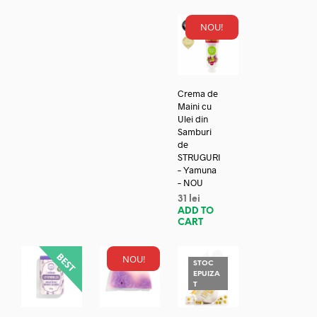
NOU!
Crema de
Maini cu
Ulei din
Samburi
de
STRUGURI
– Yamuna
– NOU
31
lei
ADD TO
CART
NOU!
STOC
EPUIZA
T