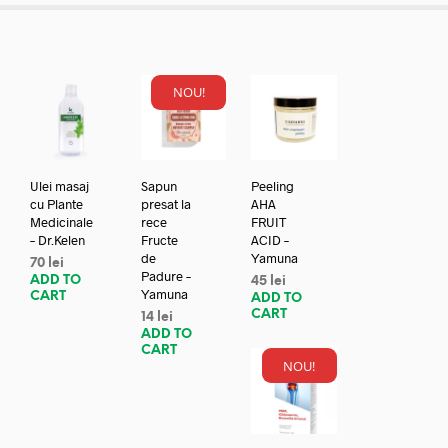
NOU!
Ulei masaj
Sapun
Peeling
cu Plante
presat la
AHA
Medicinale
rece
FRUIT
– Dr.Kelen
Fructe
ACID –
de
Yamuna
70
lei
Padure –
ADD TO
45
lei
Yamuna
CART
ADD TO
CART
14
lei
ADD TO
CART
NOU!