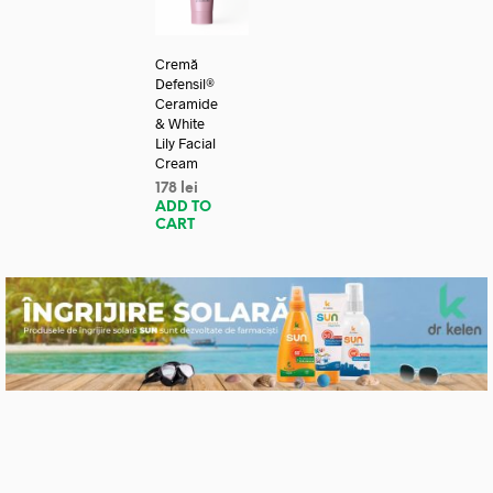
Cremă
Defensil®
Ceramide
& White
Lily Facial
Cream
178
lei
ADD TO
CART