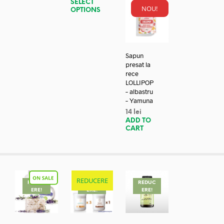
SELECT
NOU!
OPTIONS
Sapun
presat la
rece
LOLLIPOP
– albastru
– Yamuna
14
lei
ADD TO
CART
REDUCERE
REDUC
REDUC
REDUC
ERE!
ERE!
ERE!