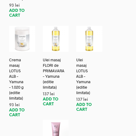
93
lei
ADD TO
CART
Crema
Ulei masaj
Ulei
masaj
FLORI de
masaj
LOTUS
PRIMAVARA
LOTUS
ALB –
– Yamuna
ALB –
Yamuna
(editie
Yamuna
– 1.020 g
limitata)
(editie
(editie
limitata)
137
lei
limitata)
ADD TO
137
lei
CART
ADD TO
93
lei
CART
ADD TO
CART