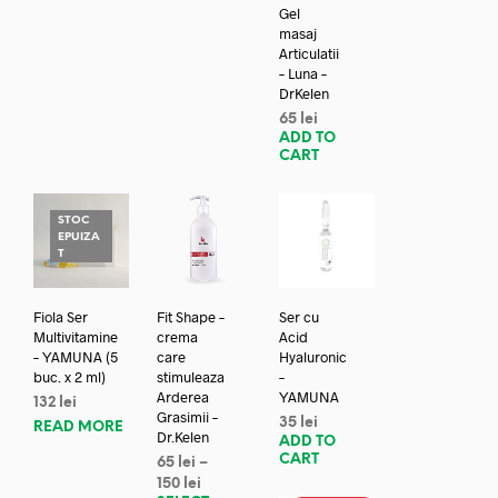
Gel
masaj
Articulatii
– Luna –
DrKelen
65
lei
ADD TO
CART
STOC
EPUIZA
T
Fiola Ser
Fit Shape –
Ser cu
Multivitamine
crema
Acid
– YAMUNA (5
care
Hyaluronic
buc. x 2 ml)
stimuleaza
–
Arderea
YAMUNA
132
lei
Grasimii –
35
lei
READ MORE
Dr.Kelen
ADD TO
CART
65
lei
–
150
lei