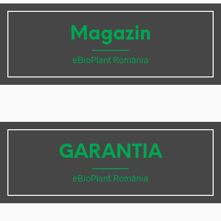
Magazin
eBioPlant România
GARANTIA
eBioPlant România