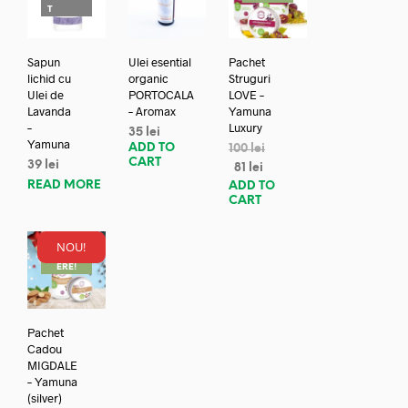
T
Sapun
Ulei esential
Pachet
lichid cu
organic
Struguri
Ulei de
PORTOCALA
LOVE –
Lavanda
– Aromax
Yamuna
–
Luxury
35
lei
Yamuna
ADD TO
100
lei
CART
39
lei
81
lei
READ MORE
ADD TO
CART
NOU!
REDUC
ERE!
Pachet
Cadou
MIGDALE
– Yamuna
(silver)