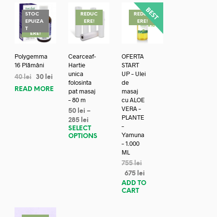
STOC
REDUC
REDUC
EPUIZA
ERE!
ERE!
REDUC
T
ERE!
Polygemma
Cearceaf-
OFERTA
16 Plămâni
Hartie
START
unica
UP – Ulei
40
lei
30
lei
folosinta
de
READ MORE
pat masaj
masaj
– 80 m
cu ALOE
VERA –
50
lei
–
PLANTE
285
lei
–
SELECT
Yamuna
OPTIONS
– 1.000
ML
755
lei
675
lei
ADD TO
CART