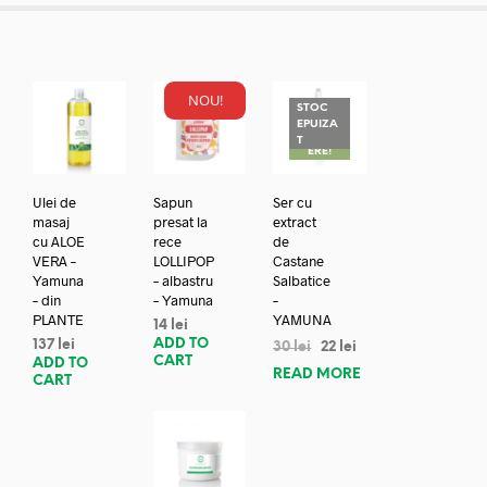
NOU!
STOC
EPUIZA
REDUC
T
ERE!
Ulei de
Sapun
Ser cu
masaj
presat la
extract
cu ALOE
rece
de
VERA –
LOLLIPOP
Castane
Yamuna
– albastru
Salbatice
– din
– Yamuna
–
PLANTE
YAMUNA
14
lei
ADD TO
137
lei
30
lei
22
lei
CART
ADD TO
READ MORE
CART