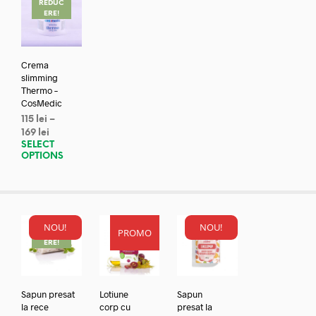
REDUC
ERE!
Crema
slimming
Thermo –
CosMedic
115
lei
–
169
lei
SELECT
OPTIONS
NOU!
NOU!
PROMO
REDUC
ERE!
Sapun presat
Lotiune
Sapun
la rece
corp cu
presat la