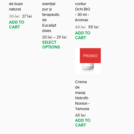
de buze
esențial
contur
natural
pur și
Ochi BIO
terapeutic
– 30 ml –
30
lei
27
lei
de
Aromax
ADD TO
Eucalipt
CART
69
lei
55
lei
dives
ADD TO
20
lei
–
29
lei
CART
SELECT
OPTIONS
PROMO
Crema
de
masaj
Hidrofil-
Nonion –
Yamuna
65
lei
ADD TO
CART