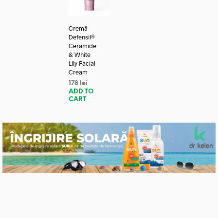
Cremă
Defensil®
Ceramide
& White
Lily Facial
Cream
178
lei
ADD TO
CART