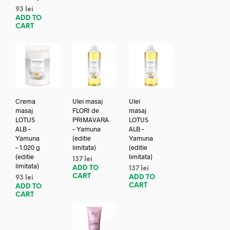
93
lei
ADD TO
CART
Crema
Ulei masaj
Ulei
masaj
FLORI de
masaj
LOTUS
PRIMAVARA
LOTUS
ALB –
– Yamuna
ALB –
Yamuna
(editie
Yamuna
– 1.020 g
limitata)
(editie
(editie
limitata)
137
lei
limitata)
ADD TO
137
lei
CART
ADD TO
93
lei
CART
ADD TO
CART