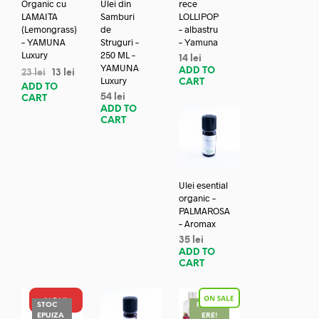
Organic cu
Ulei din
rece
LAMAITA
Samburi
LOLLIPOP
(Lemongrass)
de
– albastru
– YAMUNA
Struguri –
– Yamuna
Luxury
250 ML –
14
lei
YAMUNA
ADD TO
23
lei
13
lei
Luxury
CART
ADD TO
54
lei
CART
ADD TO
CART
Ulei esential
organic –
PALMAROSA
– Aromax
35
lei
ADD TO
CART
NOU!
STOC
REDUC
EPUIZA
ERE!