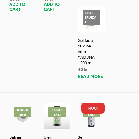
ADD TO
ADD TO
CART
CART
STOC
EPUIZA
T
Gel facial
cu Aloe
Vera –
YAMUNA
– 200 ml
45
lei
READ MORE
NOU!
REDUC
REDUC
REDUC
ERE!
ERE!
ERE!
Balsam
Ulei
Ser