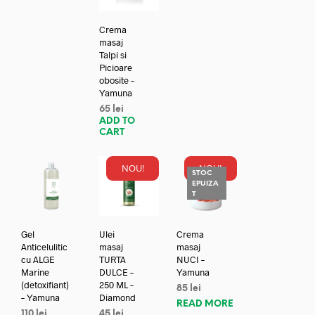
Crema
masaj
Talpi si
Picioare
obosite –
Yamuna
65
lei
ADD TO
CART
NOU!
NOU!
STOC
EPUIZA
T
Gel
Ulei
Crema
Anticelulitic
masaj
masaj
cu ALGE
TURTA
NUCI –
Marine
DULCE –
Yamuna
(detoxifiant)
250 ML –
85
lei
– Yamuna
Diamond
READ MORE
110
lei
45
lei