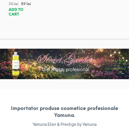
74
lei
59
lei
ADD TO
CART
Importator produse cosmetice profesionale
Yamuna.
Yamuna Elixir & Prestige by Yamuna