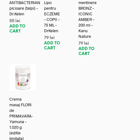
ANTIBACTERIAN
Lipo
mentinere
picioare (talpi) –
pentru
BRONZ –
Dr.Kelen
ECZEME
ICONIC
– COPII –
AMBER –
55
lei
75 ML –
200 ml –
ADD TO
DrKelen
Kanu
CART
Nature
79
lei
ADD TO
79
lei
CART
ADD TO
CART
Crema
masaj FLORI
de
PRIMAVARA-
Yamuna –
1.020 g
(editie
limitata)