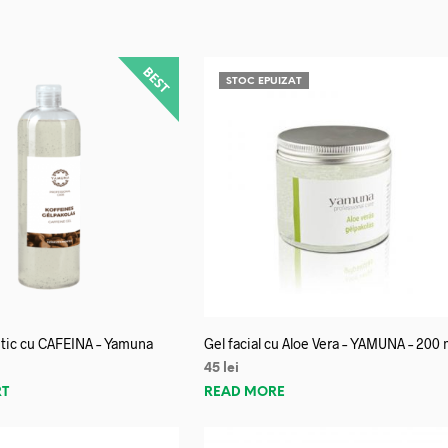
STOC EPUIZAT
litic cu CAFEINA – Yamuna
Gel facial cu Aloe Vera – YAMUNA – 200 
45
lei
RT
READ MORE