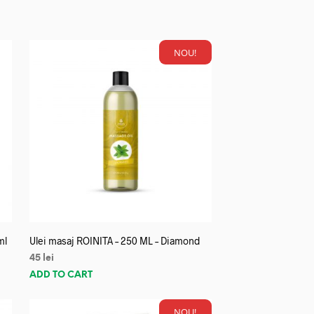
NOU!
ml
Ulei masaj ROINITA – 250 ML – Diamond
45
lei
ADD TO CART
NOU!