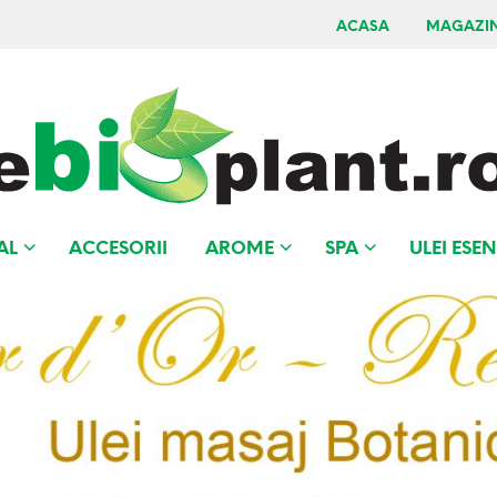
ACASA
MAGAZI
AL
ACCESORII
AROME
SPA
ULEI ESEN