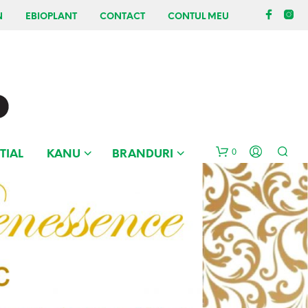
N
EBIOPLANT
CONTACT
CONTUL MEU
0
TIAL
KANU
BRANDURI