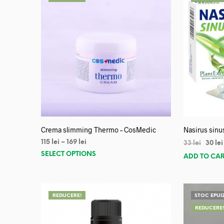
Crema slimming Thermo – CosMedic
Nasirus sinu
115
lei
–
169
lei
33
lei
30
lei
SELECT OPTIONS
ADD TO CA
REDUCERE!
STOC EPUI
REDUCERE