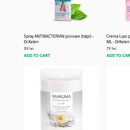
Spray ANTIBACTERIAN picioare (talpi) –
Crema Lipo p
Dr.Kelen
ML – DrKelen
55
lei
79
lei
ADD TO CART
ADD TO CA