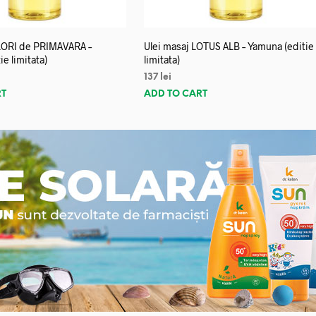
FLORI de PRIMAVARA –
Ulei masaj LOTUS ALB – Yamuna (editie
e limitata)
limitata)
137
lei
RT
ADD TO CART