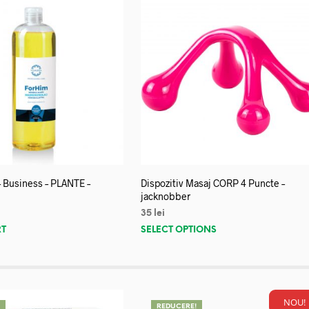
– Business – PLANTE –
Dispozitiv Masaj CORP 4 Puncte –
jacknobber
35
lei
RT
SELECT OPTIONS
NOU!
!
REDUCERE!