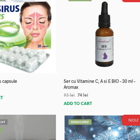
s capsule
Ser cu Vitamine C, A si E BIO – 30 ml –
Aromax
93
lei
74
lei
RT
ADD TO CART
NOU!
ZAT
REDUCERE!
!