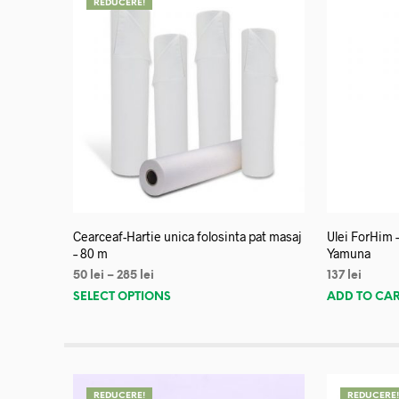
REDUCERE!
Cearceaf-Hartie unica folosinta pat masaj
Ulei ForHim 
– 80 m
Yamuna
50
lei
–
285
lei
137
lei
SELECT OPTIONS
ADD TO CA
REDUCERE!
REDUCERE