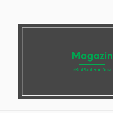
Magazin
eBioPlant România