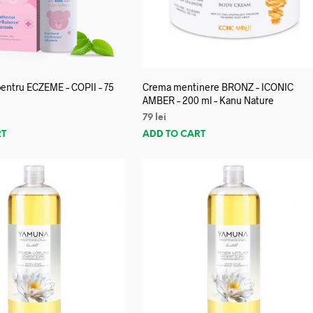
entru ECZEME – COPII – 75
Crema mentinere BRONZ – ICONIC
AMBER – 200 ml – Kanu Nature
79
lei
RT
ADD TO CART