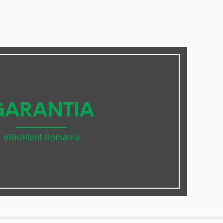
GARANTIA
eBioPlant România