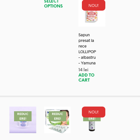
SELECT
NOU!
OPTIONS
Sapun
presat la
rece
LOLLIPOP
– albastru
– Yamuna
14
lei
ADD TO
CART
NOU!
REDUC
REDUC
REDUC
ERE!
ERE!
ERE!