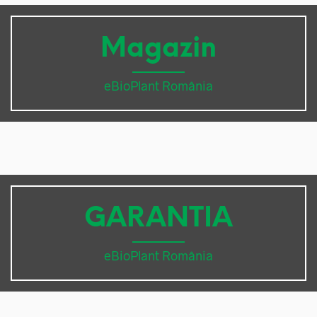
Magazin
eBioPlant România
GARANTIA
eBioPlant România