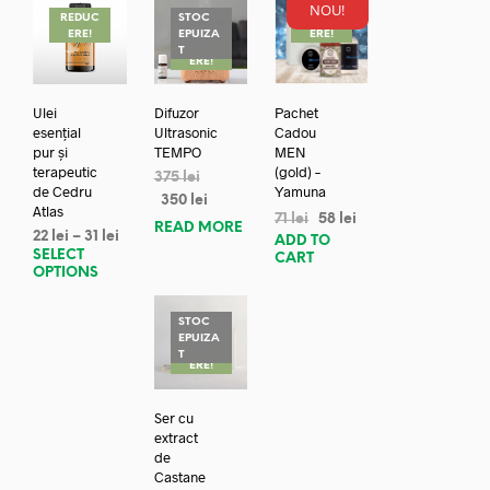
NOU!
REDUC
STOC
REDUC
ERE!
EPUIZA
ERE!
REDUC
T
ERE!
Ulei
Difuzor
Pachet
esențial
Ultrasonic
Cadou
pur și
TEMPO
MEN
terapeutic
(gold) –
375
lei
de Cedru
Yamuna
350
lei
Atlas
71
lei
58
lei
READ MORE
22
lei
–
31
lei
ADD TO
SELECT
CART
OPTIONS
STOC
EPUIZA
REDUC
T
ERE!
Ser cu
extract
de
Castane