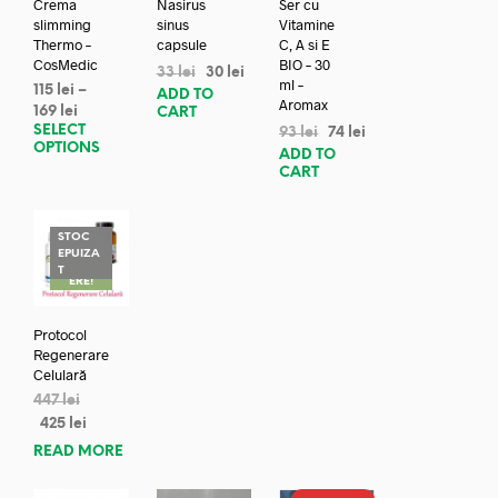
Crema
Nasirus
Ser cu
slimming
sinus
Vitamine
Thermo –
capsule
C, A si E
CosMedic
BIO – 30
33
lei
30
lei
ml –
115
lei
–
ADD TO
Aromax
169
lei
CART
SELECT
93
lei
74
lei
OPTIONS
ADD TO
CART
STOC
EPUIZA
REDUC
T
ERE!
Protocol
Regenerare
Celulară
447
lei
425
lei
READ MORE