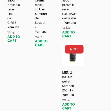
Sapun
Crema
Sapun
presat la
masaj
presat la
rece
cu Ulei
rece
Floare
Samburi
LOLLIPOP
de
de
– albastru
CIRES –
Struguri
– Yamuna
Yamuna
–
14
lei
Yamuna
ADD TO
14
lei
CART
ADD TO
93
lei
CART
ADD TO
CART
NOU!
MEN 2
in1 Dus
gel si
Sampon
250ml –
Yamuna
29
lei
ADD TO
CART