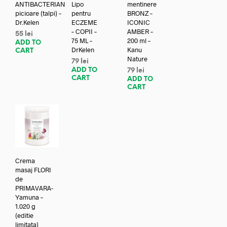
ANTIBACTERIAN
Lipo
mentinere
picioare (talpi) –
pentru
BRONZ –
Dr.Kelen
ECZEME
ICONIC
– COPII –
AMBER –
55
lei
75 ML –
200 ml –
ADD TO
DrKelen
Kanu
CART
Nature
79
lei
ADD TO
79
lei
CART
ADD TO
CART
Crema
masaj FLORI
de
PRIMAVARA-
Yamuna –
1.020 g
(editie
limitata)