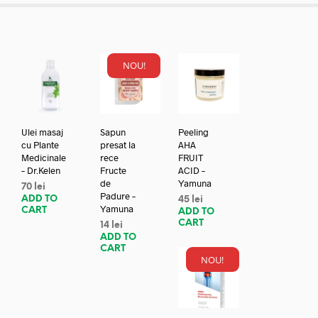
NOU!
Ulei masaj
Sapun
Peeling
cu Plante
presat la
AHA
Medicinale
rece
FRUIT
– Dr.Kelen
Fructe
ACID –
de
Yamuna
70
lei
Padure –
ADD TO
45
lei
Yamuna
CART
ADD TO
CART
14
lei
ADD TO
CART
NOU!