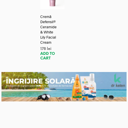
Cremă
Defensil®
Ceramide
& White
Lily Facial
Cream
178
lei
ADD TO
CART