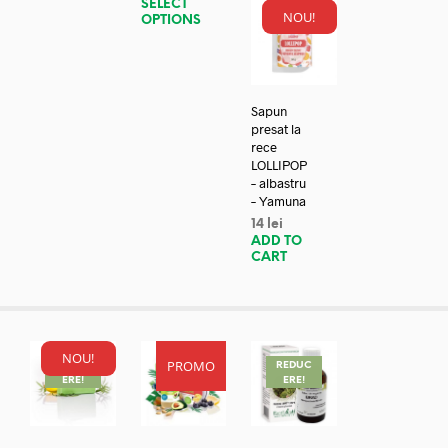
SELECT
NOU!
OPTIONS
Sapun
presat la
rece
LOLLIPOP
– albastru
– Yamuna
14
lei
ADD TO
CART
NOU!
PROMO
REDUC
REDUC
REDUC
ERE!
ERE!
ERE!