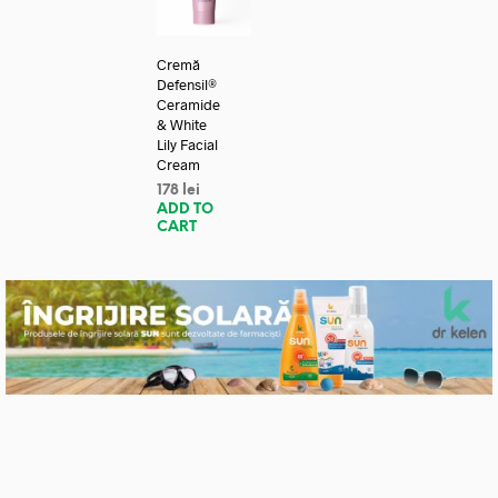
Cremă
Defensil®
Ceramide
& White
Lily Facial
Cream
178
lei
ADD TO
CART