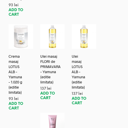
93
lei
ADD TO
CART
Crema
Ulei masaj
Ulei
masaj
FLORI de
masaj
LOTUS
PRIMAVARA
LOTUS
ALB –
– Yamuna
ALB –
Yamuna
(editie
Yamuna
– 1.020 g
limitata)
(editie
(editie
limitata)
137
lei
limitata)
ADD TO
137
lei
CART
ADD TO
93
lei
CART
ADD TO
CART