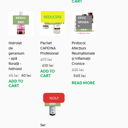
CART
REDUCERE
REDUC
REDUC
STOC
ERE!
ERE!
EPUIZA
REDUC
T
ERE!
Hidrolat
Pachet
Protocol
de
CAFEINA
Afecțiuni
geranium
Profesional
Reumatismale
– apă
și Inflamații
677
lei
florală –
Cronice
610
lei
hidrosol
620
lei
ADD TO
45
lei
40
lei
CART
565
lei
ADD TO
READ MORE
CART
NOU!
REDUC
ERE!
Ser