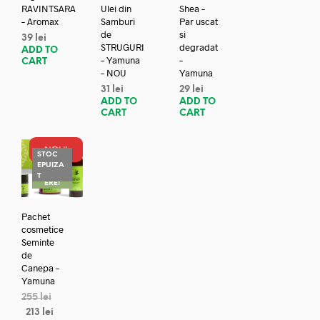
RAVINTSARA
Ulei din
Shea –
– Aromax
Samburi
Par uscat
de
si
39
lei
STRUGURI
degradat
ADD TO
– Yamuna
–
CART
– NOU
Yamuna
31
lei
29
lei
ADD TO
ADD TO
CART
CART
NOU!
STOC
EPUIZA
REDUC
T
ERE!
Pachet
cosmetice
Seminte
de
Canepa –
Yamuna
255
lei
213
lei