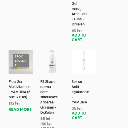
Gel
masaj
Articulatii
– Luna –
DrKelen
65
lei
ADD TO
CART
STOC
EPUIZA
T
Fiola Ser
Fit Shape –
Ser cu
Multivitamine
crema
Acid
– YAMUNA (5
care
Hyaluronic
buc. x 2 ml)
stimuleaza
–
Arderea
YAMUNA
132
lei
Grasimii –
35
lei
READ MORE
Dr.Kelen
ADD TO
CART
65
lei
–
150
lei