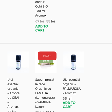
contur
Ochi BIO
– 30 ml –
Aromax
69
lei
55
lei
ADD TO
CART
NOU!
REDUC
ERE!
Ulei
Sapun presat
Ulei esential
esential
la rece
organic –
organic
Organic cu
PALMAROSA
– Arbore
LAMAITA
– Aromax
de CEAI
(Lemongrass)
35
lei
–
– YAMUNA
ADD TO
Aromax
Luxury
CART