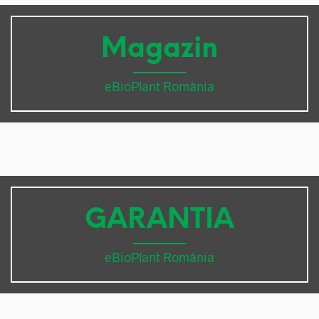
Magazin
eBioPlant România
GARANTIA
eBioPlant România