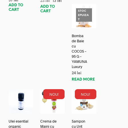
37
lei
23
lei
13
lei
ADD TO
ADD TO
CART
CART
STOC
EPUIZA
T
Bomba
de Baie
cu
COCOS –
95 G –
YAMUNA
Luxury
24
lei
READ MORE
NOU!
NOU!
Ulei esential
Crema de
Sampon
organic
Maini cu
cu Unt