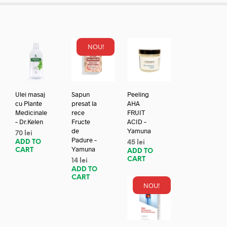
NOU!
Ulei masaj
Sapun
Peeling
cu Plante
presat la
AHA
Medicinale
rece
FRUIT
– Dr.Kelen
Fructe
ACID –
de
Yamuna
70
lei
Padure –
ADD TO
45
lei
Yamuna
CART
ADD TO
CART
14
lei
ADD TO
CART
NOU!