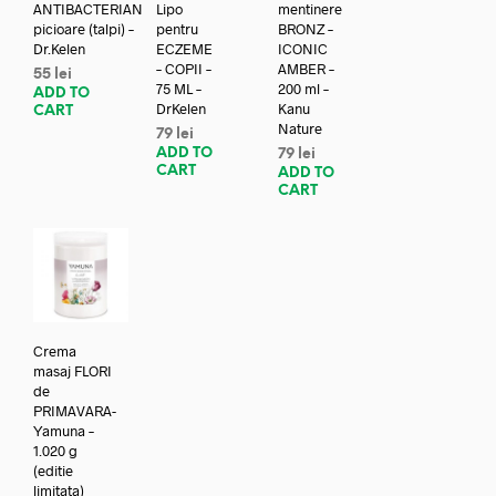
ANTIBACTERIAN
Lipo
mentinere
picioare (talpi) –
pentru
BRONZ –
Dr.Kelen
ECZEME
ICONIC
– COPII –
AMBER –
55
lei
75 ML –
200 ml –
ADD TO
DrKelen
Kanu
CART
Nature
79
lei
ADD TO
79
lei
CART
ADD TO
CART
Crema
masaj FLORI
de
PRIMAVARA-
Yamuna –
1.020 g
(editie
limitata)