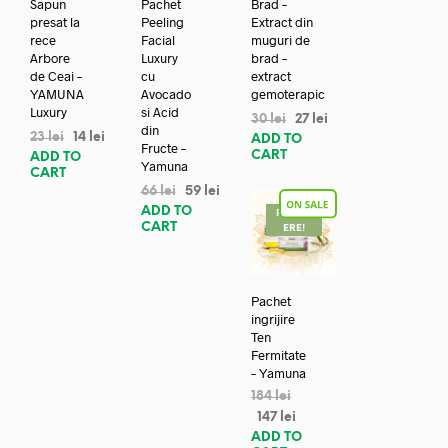
Sapun
Pachet
Brad –
presat la
Peeling
Extract din
rece
Facial
muguri de
Arbore
Luxury
brad –
de Ceai –
cu
extract
YAMUNA
Avocado
gemoterapic
Luxury
si Acid
30
lei
27
lei
din
23
lei
14
lei
ADD TO
Fructe –
CART
ADD TO
Yamuna
CART
66
lei
59
lei
ADD TO
REDUC
CART
ERE!
Pachet
ingrijire
Ten
Fermitate
– Yamuna
184
lei
147
lei
ADD TO