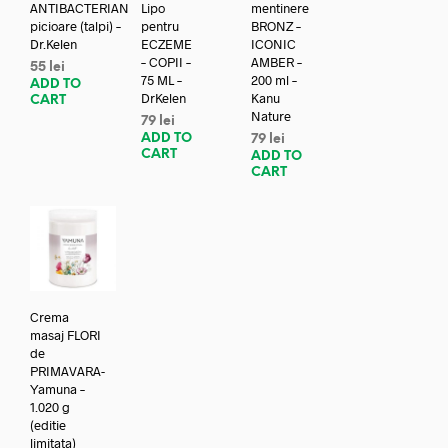
ANTIBACTERIAN
Lipo
mentinere
picioare (talpi) –
pentru
BRONZ –
Dr.Kelen
ECZEME
ICONIC
– COPII –
AMBER –
55
lei
75 ML –
200 ml –
ADD TO
DrKelen
Kanu
CART
Nature
79
lei
ADD TO
79
lei
CART
ADD TO
CART
Crema
masaj FLORI
de
PRIMAVARA-
Yamuna –
1.020 g
(editie
limitata)