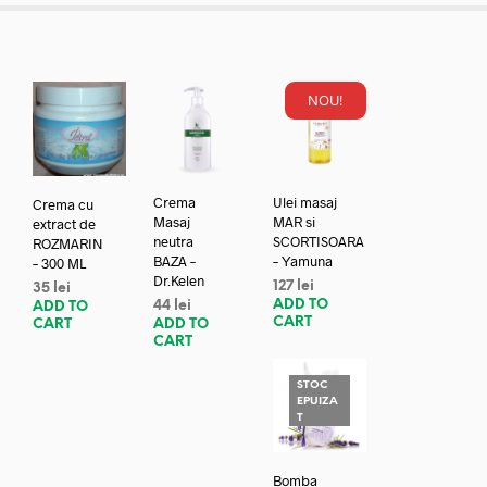
NOU!
Crema
Ulei masaj
Crema cu
Masaj
MAR si
extract de
neutra
SCORTISOARA
ROZMARIN
BAZA –
– Yamuna
– 300 ML
Dr.Kelen
127
lei
35
lei
ADD TO
44
lei
ADD TO
CART
ADD TO
CART
CART
STOC
EPUIZA
T
Bomba