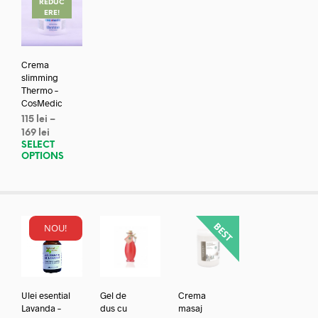
REDUC
ERE!
Crema
slimming
Thermo –
CosMedic
115
lei
–
169
lei
SELECT
OPTIONS
NOU!
Ulei esential
Gel de
Crema
Lavanda –
dus cu
masaj