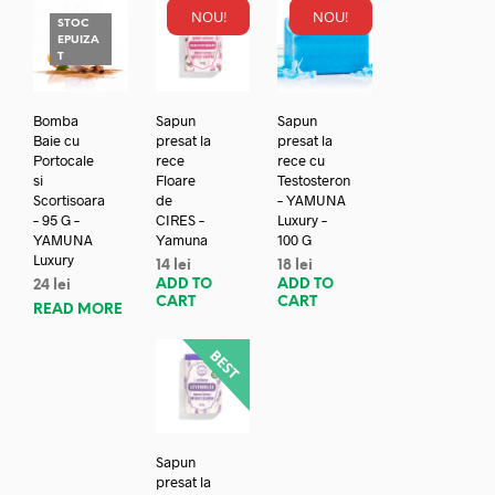
NOU!
NOU!
STOC
EPUIZA
T
Bomba
Sapun
Sapun
Baie cu
presat la
presat la
Portocale
rece
rece cu
si
Floare
Testosteron
Scortisoara
de
– YAMUNA
– 95 G –
CIRES –
Luxury –
YAMUNA
Yamuna
100 G
Luxury
14
lei
18
lei
ADD TO
ADD TO
24
lei
CART
CART
READ MORE
Sapun
presat la