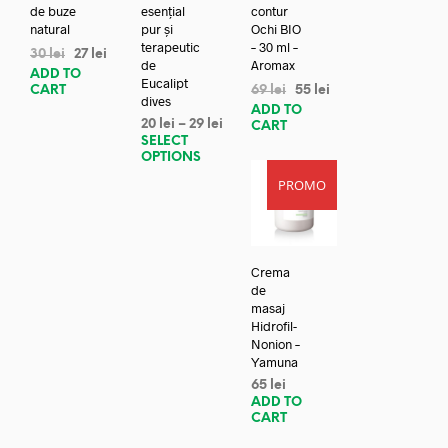
de buze
esențial
contur
natural
pur și
Ochi BIO
terapeutic
– 30 ml –
30
lei
27
lei
de
Aromax
ADD TO
Eucalipt
CART
69
lei
55
lei
dives
ADD TO
20
lei
–
29
lei
CART
SELECT
OPTIONS
PROMO
Crema
de
masaj
Hidrofil-
Nonion –
Yamuna
65
lei
ADD TO
CART