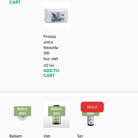
CART
Prosop
unica
folosinta
100
buc./set
60
lei
ADD TO
CART
NOU!
REDUC
REDUC
REDUC
ERE!
ERE!
ERE!
Balsam
Ulei
Ser