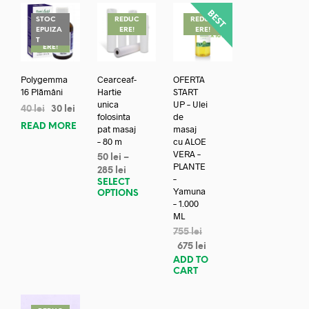
STOC
REDUC
REDUC
EPUIZA
ERE!
ERE!
REDUC
T
ERE!
Polygemma
Cearceaf-
OFERTA
16 Plămâni
Hartie
START
unica
UP – Ulei
40
lei
30
lei
folosinta
de
READ MORE
pat masaj
masaj
– 80 m
cu ALOE
VERA –
50
lei
–
PLANTE
285
lei
–
SELECT
Yamuna
OPTIONS
– 1.000
ML
755
lei
675
lei
ADD TO
CART