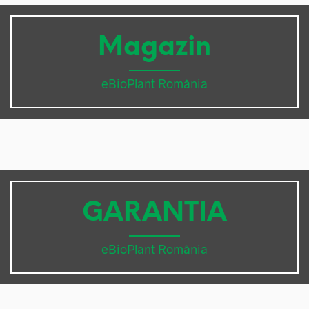
Magazin
eBioPlant România
GARANTIA
eBioPlant România