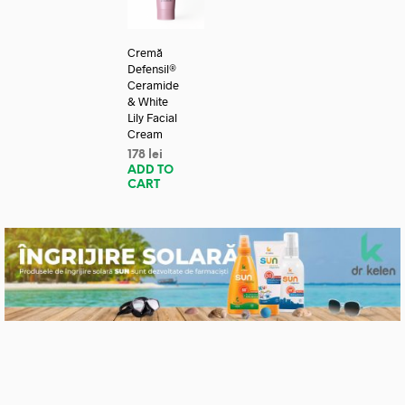
Cremă
Defensil®
Ceramide
& White
Lily Facial
Cream
178
lei
ADD TO
CART