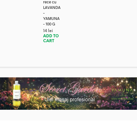
rece cu
LAVANDA
–
YAMUNA
– 100 G
14
lei
ADD TO
CART