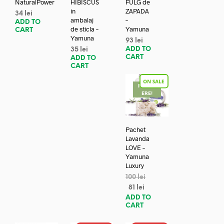
NaturalPower
HIBISCUS
FULG de
in
ZAPADA
34
lei
ambalaj
–
ADD TO
de sticla –
Yamuna
CART
Yamuna
93
lei
ADD TO
35
lei
CART
ADD TO
CART
REDUC
ERE!
Pachet
Lavanda
LOVE –
Yamuna
Luxury
100
lei
81
lei
ADD TO
CART