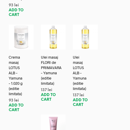
93
lei
ADD TO
CART
Crema
Ulei masaj
Ulei
masaj
FLORI de
masaj
LOTUS
PRIMAVARA
LOTUS
ALB –
– Yamuna
ALB –
Yamuna
(editie
Yamuna
– 1.020 g
limitata)
(editie
(editie
limitata)
137
lei
limitata)
ADD TO
137
lei
CART
ADD TO
93
lei
CART
ADD TO
CART