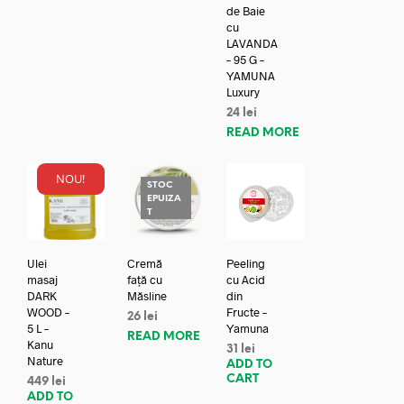
de Baie
cu
LAVANDA
– 95 G –
YAMUNA
Luxury
24
lei
READ MORE
NOU!
STOC
EPUIZA
T
Ulei
Cremă
Peeling
masaj
față cu
cu Acid
DARK
Măsline
din
WOOD –
Fructe –
26
lei
5 L –
Yamuna
READ MORE
Kanu
31
lei
Nature
ADD TO
CART
449
lei
ADD TO