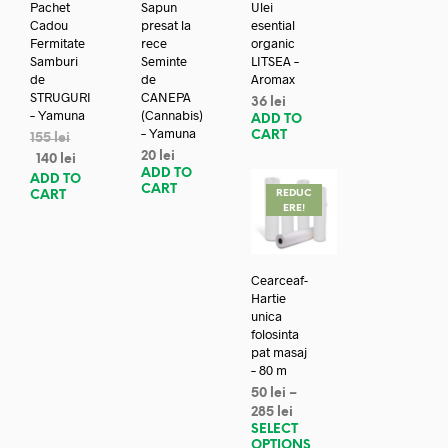
Pachet
Sapun
Ulei
Cadou
presat la
esential
Fermitate
rece
organic
Samburi
Seminte
LITSEA –
de
de
Aromax
STRUGURI
CANEPA
36
lei
– Yamuna
(Cannabis)
ADD TO
– Yamuna
CART
155
lei
20
lei
140
lei
ADD TO
ADD TO
CART
REDUC
CART
ERE!
Cearceaf-
Hartie
unica
folosinta
pat masaj
– 80 m
50
lei
–
285
lei
SELECT
OPTIONS