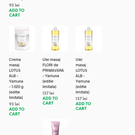
93
lei
ADD TO
CART
Crema
Ulei masaj
Ulei
masaj
FLORI de
masaj
LOTUS
PRIMAVARA
LOTUS
ALB –
– Yamuna
ALB –
Yamuna
(editie
Yamuna
– 1.020 g
limitata)
(editie
(editie
limitata)
137
lei
limitata)
ADD TO
137
lei
CART
ADD TO
93
lei
CART
ADD TO
CART