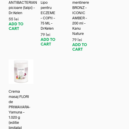
ANTIBACTERIAN
Lipo
mentinere
picioare (talpi) –
pentru
BRONZ –
Dr.Kelen
ECZEME
ICONIC
– COPII –
AMBER –
55
lei
75 ML –
200 ml –
ADD TO
DrKelen
Kanu
CART
Nature
79
lei
ADD TO
79
lei
CART
ADD TO
CART
Crema
masaj FLORI
de
PRIMAVARA-
Yamuna –
1.020 g
(editie
limitata)