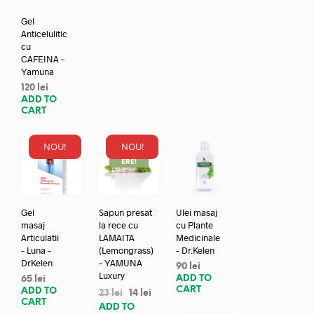
Gel
Anticelulitic
cu
CAFEINA –
Yamuna
120
lei
ADD TO
CART
NOU!
NOU!
REDUC
ERE!
Gel
Sapun presat
Ulei masaj
masaj
la rece cu
cu Plante
Articulatii
LAMAITA
Medicinale
– Luna –
(Lemongrass)
– Dr.Kelen
DrKelen
– YAMUNA
90
lei
Luxury
ADD TO
65
lei
CART
ADD TO
23
lei
14
lei
CART
ADD TO