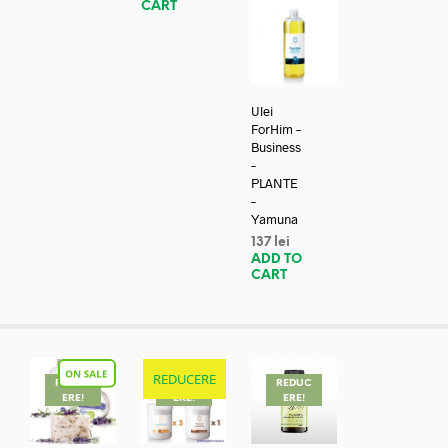
CART
Ulei
ForHim –
Business
–
PLANTE
–
Yamuna
137
lei
ADD TO
CART
REDUCERE
REDUC
REDUC
REDUC
ERE!
ERE!
ERE!