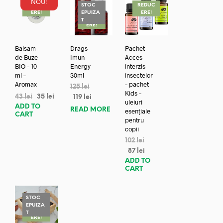
NOU!
REDUC
STOC
REDUC
ERE!
EPUIZA
ERE!
REDUC
T
ERE!
Balsam
Drags
Pachet
de Buze
Imun
Acces
BIO – 10
Energy
interzis
ml –
30ml
insectelor
Aromax
– pachet
125
lei
Kids –
43
lei
35
lei
119
lei
uleiuri
ADD TO
READ MORE
esențiale
CART
pentru
copii
102
lei
87
lei
ADD TO
CART
STOC
EPUIZA
REDUC
T
ERE!