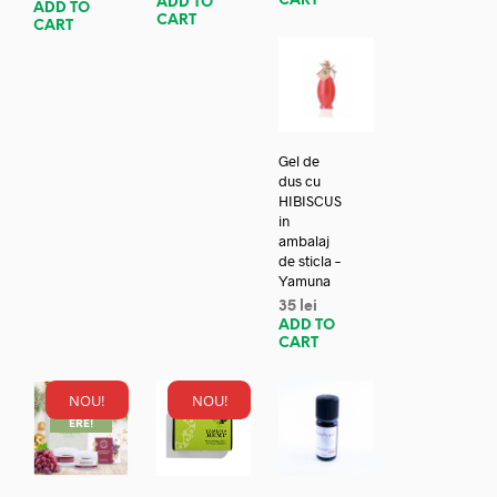
CART
ADD TO
ADD TO
CART
CART
Gel de
dus cu
HIBISCUS
in
ambalaj
de sticla –
Yamuna
35
lei
ADD TO
CART
NOU!
NOU!
REDUC
ERE!