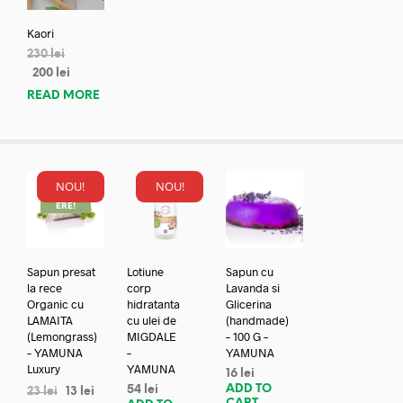
Kaori
230
lei
200
lei
READ MORE
NOU!
NOU!
REDUC
ERE!
Sapun presat
Lotiune
Sapun cu
la rece
corp
Lavanda si
Organic cu
hidratanta
Glicerina
LAMAITA
cu ulei de
(handmade)
(Lemongrass)
MIGDALE
– 100 G –
– YAMUNA
–
YAMUNA
Luxury
YAMUNA
16
lei
ADD TO
54
lei
23
lei
13
lei