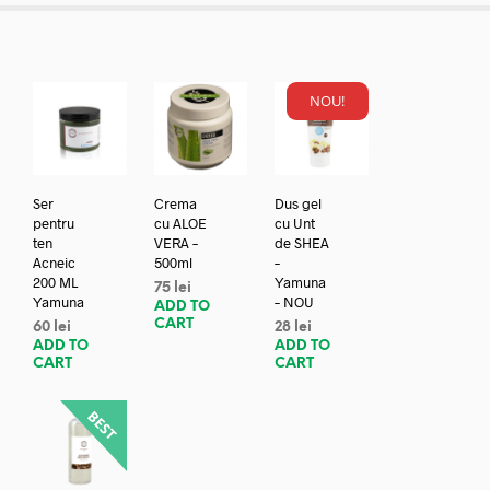
NOU!
Ser
Crema
Dus gel
pentru
cu ALOE
cu Unt
ten
VERA –
de SHEA
Acneic
500ml
–
200 ML
Yamuna
75
lei
Yamuna
– NOU
ADD TO
CART
60
lei
28
lei
ADD TO
ADD TO
CART
CART