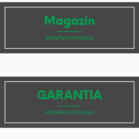
Magazin
eBioPlant România
GARANTIA
eBioPlant România