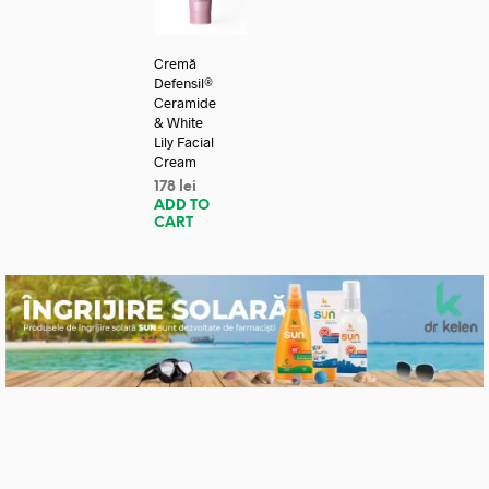
Cremă
Defensil®
Ceramide
& White
Lily Facial
Cream
178
lei
ADD TO
CART