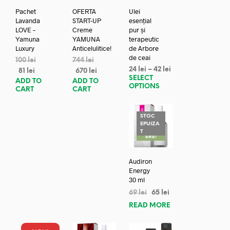
Pachet
OFERTA
Ulei
Lavanda
START-UP
esențial
LOVE –
Creme
pur și
Yamuna
YAMUNA
terapeutic
Luxury
Anticelulitice!
de Arbore
de ceai
100
lei
744
lei
24
lei
–
42
lei
81
lei
670
lei
SELECT
ADD TO
ADD TO
OPTIONS
CART
CART
STOC
EPUIZA
REDUC
T
ERE!
Audiron
Energy
30 ml
69
lei
65
lei
READ MORE