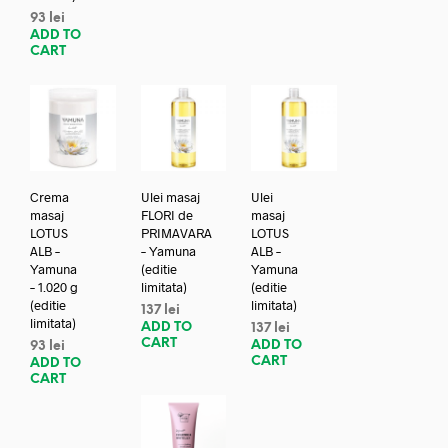
93
lei
ADD TO
CART
Crema
Ulei masaj
Ulei
masaj
FLORI de
masaj
LOTUS
PRIMAVARA
LOTUS
ALB –
– Yamuna
ALB –
Yamuna
(editie
Yamuna
– 1.020 g
limitata)
(editie
(editie
limitata)
137
lei
limitata)
ADD TO
137
lei
CART
ADD TO
93
lei
CART
ADD TO
CART