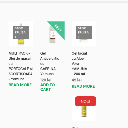
STOC
STOC
EPUIZA
EPUIZA
T
T
MULTIPACK –
Gel
Gel facial
Ulei de masaj
Anticelulitic
cu Aloe
cu
cu
Vera –
PORTOCALE si
CAFEINA –
YAMUNA
SCORTISOARA
Yamuna
– 200 ml
– Yamuna
120
lei
45
lei
READ MORE
ADD TO
READ MORE
CART
NOU!