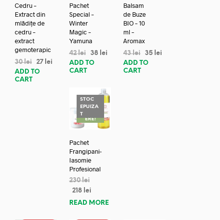
Cedru –
Pachet
Balsam
Extract din
Special –
de Buze
mlădițe de
Winter
BIO – 10
cedru –
Magic –
ml –
extract
Yamuna
Aromax
gemoterapic
42
lei
38
lei
43
lei
35
lei
30
lei
27
lei
ADD TO
ADD TO
CART
CART
ADD TO
CART
STOC
EPUIZA
REDUC
T
ERE!
Pachet
Frangipani-
Iasomie
Profesional
230
lei
218
lei
READ MORE