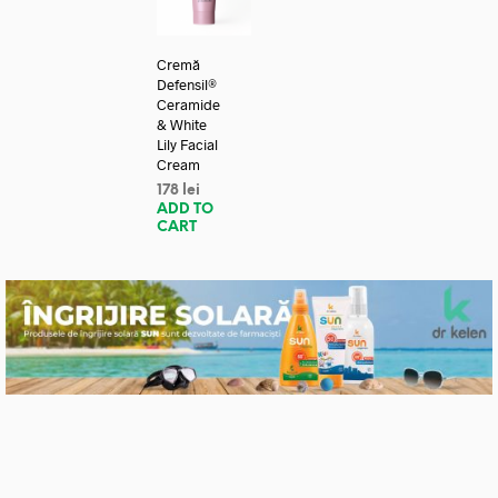
Cremă
Defensil®
Ceramide
& White
Lily Facial
Cream
178
lei
ADD TO
CART