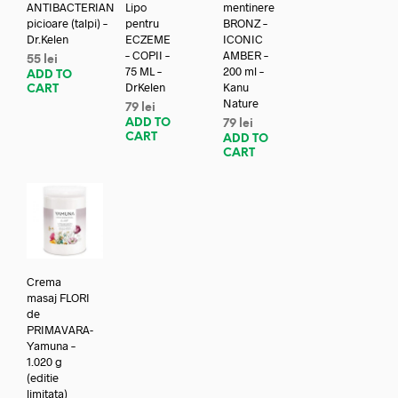
ANTIBACTERIAN
Lipo
mentinere
picioare (talpi) –
pentru
BRONZ –
Dr.Kelen
ECZEME
ICONIC
– COPII –
AMBER –
55
lei
75 ML –
200 ml –
ADD TO
DrKelen
Kanu
CART
Nature
79
lei
ADD TO
79
lei
CART
ADD TO
CART
Crema
masaj FLORI
de
PRIMAVARA-
Yamuna –
1.020 g
(editie
limitata)