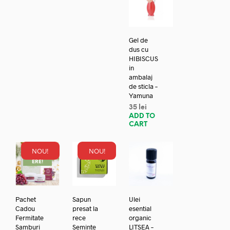
Gel de
dus cu
HIBISCUS
in
ambalaj
de sticla –
Yamuna
35
lei
ADD TO
CART
NOU!
NOU!
REDUC
ERE!
Pachet
Sapun
Ulei
Cadou
presat la
esential
Fermitate
rece
organic
Samburi
Seminte
LITSEA –