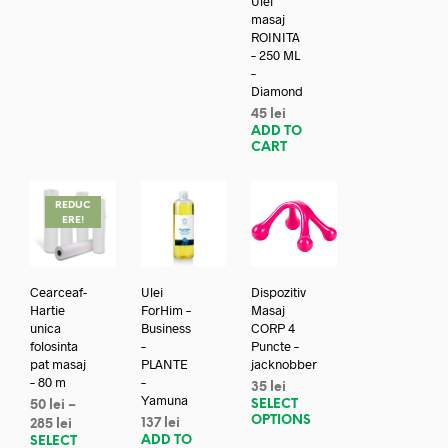
Ulei
masaj
ROINITA
– 250 ML
–
Diamond
45
lei
ADD TO
CART
REDUC
ERE!
Cearceaf-
Ulei
Dispozitiv
Hartie
ForHim –
Masaj
unica
Business
CORP 4
folosinta
–
Puncte –
pat masaj
PLANTE
jacknobber
– 80 m
–
35
lei
Yamuna
SELECT
50
lei
–
OPTIONS
137
lei
285
lei
ADD TO
SELECT