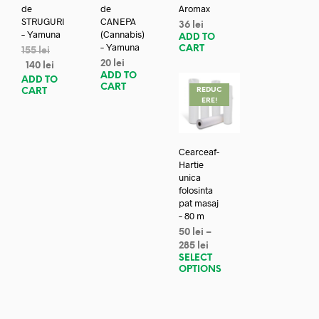
de
de
Aromax
STRUGURI
CANEPA
36
lei
– Yamuna
(Cannabis)
ADD TO
– Yamuna
CART
155
lei
20
lei
140
lei
ADD TO
ADD TO
CART
REDUC
CART
ERE!
Cearceaf-
Hartie
unica
folosinta
pat masaj
– 80 m
50
lei
–
285
lei
SELECT
OPTIONS