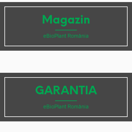
Magazin
eBioPlant România
GARANTIA
eBioPlant România