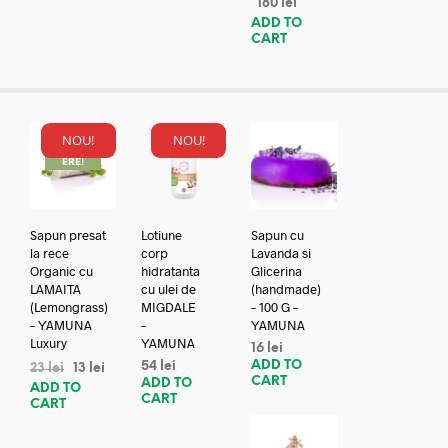
180
lei
ADD TO
CART
NOU!
NOU!
REDUC
ERE!
Sapun presat
Lotiune
Sapun cu
la rece
corp
Lavanda si
Organic cu
hidratanta
Glicerina
LAMAITA
cu ulei de
(handmade)
(Lemongrass)
MIGDALE
– 100 G –
– YAMUNA
–
YAMUNA
Luxury
YAMUNA
16
lei
ADD TO
54
lei
23
lei
13
lei
CART
ADD TO
ADD TO
CART
CART