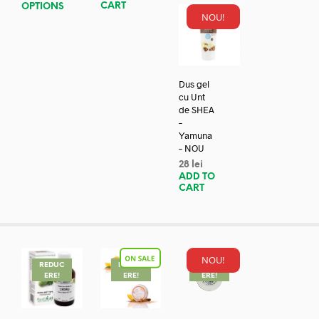
CART
OPTIONS
NOU!
Dus gel
cu Unt
de SHEA
–
Yamuna
– NOU
28
lei
ADD TO
CART
NOU!
REDUC
REDUC
REDUC
ERE!
ERE!
ERE!