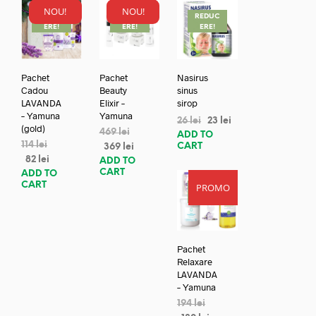
NOU!
NOU!
REDUC
REDUC
REDUC
ERE!
ERE!
ERE!
Pachet
Pachet
Nasirus
Cadou
Beauty
sinus
LAVANDA
Elixir –
sirop
– Yamuna
Yamuna
26
lei
23
lei
(gold)
469
lei
ADD TO
114
lei
CART
369
lei
82
lei
ADD TO
CART
ADD TO
CART
PROMO
REDUC
ERE!
Pachet
Relaxare
LAVANDA
– Yamuna
194
lei