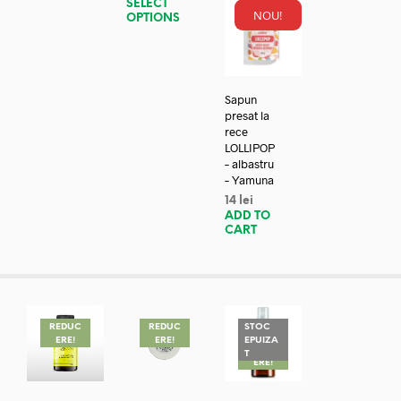
SELECT
NOU!
OPTIONS
Sapun
presat la
rece
LOLLIPOP
– albastru
– Yamuna
14
lei
ADD TO
CART
REDUC
REDUC
STOC
ERE!
ERE!
EPUIZA
REDUC
T
ERE!