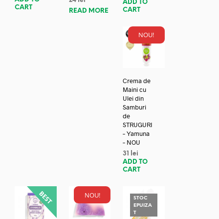
24
lei
ADD TO
CART
CART
READ MORE
NOU!
Crema de
Maini cu
Ulei din
Samburi
de
STRUGURI
– Yamuna
– NOU
31
lei
ADD TO
CART
NOU!
STOC
EPUIZA
T