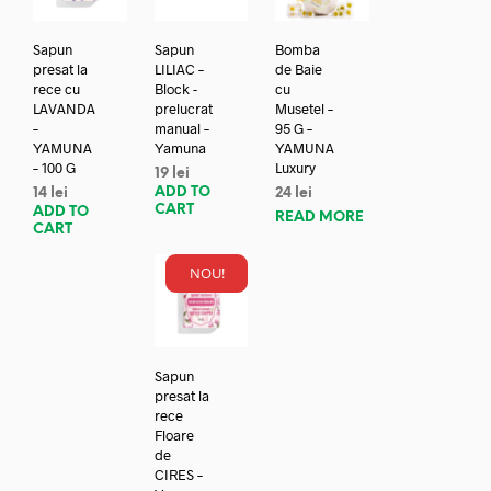
Sapun
Sapun
Bomba
presat la
LILIAC –
de Baie
rece cu
Block -
cu
LAVANDA
prelucrat
Musetel –
–
manual –
95 G –
YAMUNA
Yamuna
YAMUNA
– 100 G
Luxury
19
lei
ADD TO
14
lei
24
lei
CART
ADD TO
READ MORE
CART
NOU!
Sapun
presat la
rece
Floare
de
CIRES –