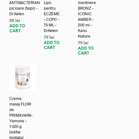
ANTIBACTERIAN
Lipo
mentinere
picioare (talpi) –
pentru
BRONZ –
Dr.Kelen
ECZEME
ICONIC
– COPII –
AMBER –
55
lei
75 ML –
200 ml –
ADD TO
DrKelen
Kanu
CART
Nature
79
lei
ADD TO
79
lei
CART
ADD TO
CART
Crema
masaj FLORI
de
PRIMAVARA-
Yamuna –
1.020 g
(editie
limitata)