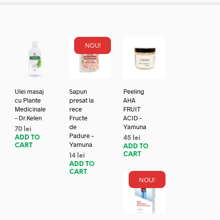
NOU!
Ulei masaj
Sapun
Peeling
cu Plante
presat la
AHA
Medicinale
rece
FRUIT
– Dr.Kelen
Fructe
ACID –
de
Yamuna
70
lei
Padure –
ADD TO
45
lei
Yamuna
CART
ADD TO
CART
14
lei
ADD TO
CART
NOU!