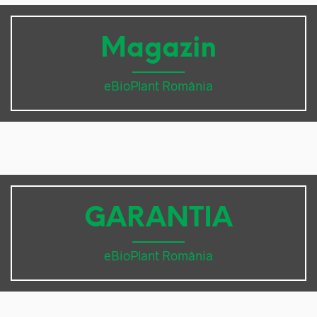
Magazin
eBioPlant România
GARANTIA
eBioPlant România