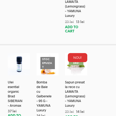
LAMAITA
(Lemongrass)
– YAMUNA
Luxury
23
lei
13
lei
ADD TO
CART
NOU!
STOC
REDUC
EPUIZA
ERE!
T
Ulei
Bomba
Sapun presat
esential
de Baie
la rece cu
organic
cu
LAMAITA
Brad
Galbenele
(Lemongrass)
SIBERIAN
– 95 G –
– YAMUNA
– Aromax
YAMUNA
Luxury
Luxury
37
lei
23
lei
14
lei
ADD TO