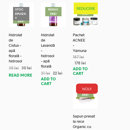
REDUCERE
STOC
REDUC
REDUC
EPUIZA
ERE!
ERE!
REDUC
T
ERE!
Hidrolat
Hidrolat
Pachet
de
de
ACNEE
Cistus –
Lavandă
–
apă
–
Yamuna
florală –
hidrosol
187
lei
hidrosol
– apă
178
lei
florală
35
lei
30
lei
ADD TO
31
lei
22
lei
CART
READ MORE
ADD TO
CART
NOU!
REDUC
ERE!
Sapun presat
la rece
Organic cu