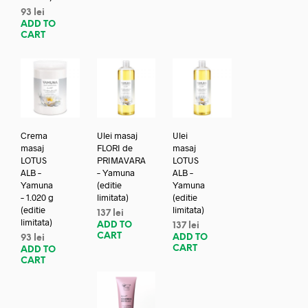
93
lei
ADD TO
CART
Crema
Ulei masaj
Ulei
masaj
FLORI de
masaj
LOTUS
PRIMAVARA
LOTUS
ALB –
– Yamuna
ALB –
Yamuna
(editie
Yamuna
– 1.020 g
limitata)
(editie
(editie
limitata)
137
lei
limitata)
ADD TO
137
lei
CART
ADD TO
93
lei
CART
ADD TO
CART