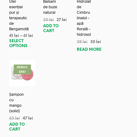
Ulei
Balsam
Hidrolat
esențial
de buze
de
pur și
natural
Cimbru
terapeutic
linalol –
30
lei
27
lei
de
apă
ADD TO
Bergamotă
florală –
CART
hidrosol
41
lei
–
61
lei
SELECT
35
lei
30
lei
OPTIONS
READ MORE
REDUC
ERE!
Șampon
cu
mango
(solid)
63
lei
47
lei
ADD TO
CART