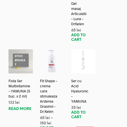
Gel
masaj
Articulatii
– Luna –
DrKelen
65
lei
ADD TO
CART
STOC
EPUIZA
T
Fiola Ser
Fit Shape –
Ser cu
Multivitamine
crema
Acid
– YAMUNA (5
care
Hyaluronic
buc. x 2 ml)
stimuleaza
–
Arderea
YAMUNA
132
lei
Grasimii –
35
lei
READ MORE
Dr.Kelen
ADD TO
CART
65
lei
–
150
lei