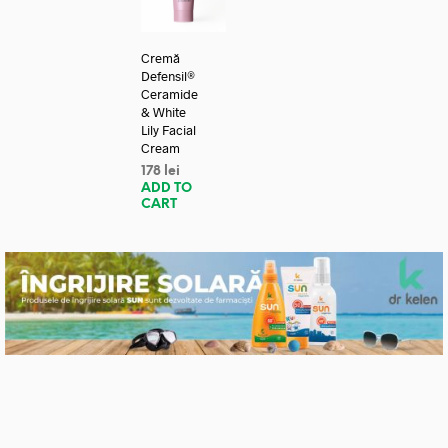
Cremă
Defensil®
Ceramide
& White
Lily Facial
Cream
178
lei
ADD TO
CART