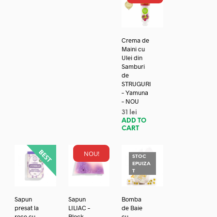
Crema de
Maini cu
Ulei din
Samburi
de
STRUGURI
– Yamuna
– NOU
31
lei
ADD TO
CART
NOU!
STOC
EPUIZA
T
Sapun
Sapun
Bomba
presat la
LILIAC –
de Baie
rece cu
Block -
cu