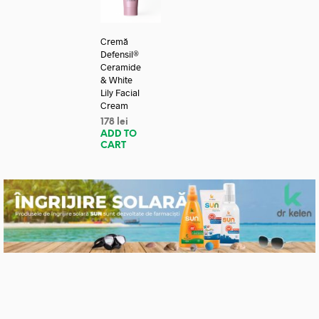
Cremă
Defensil®
Ceramide
& White
Lily Facial
Cream
178
lei
ADD TO
CART