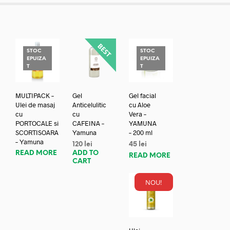
STOC
STOC
EPUIZA
EPUIZA
T
T
MULTIPACK –
Gel
Gel facial
Ulei de masaj
Anticelulitic
cu Aloe
cu
cu
Vera –
PORTOCALE si
CAFEINA –
YAMUNA
SCORTISOARA
Yamuna
– 200 ml
– Yamuna
120
lei
45
lei
READ MORE
ADD TO
READ MORE
CART
NOU!