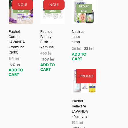
NOU!
NOU!
REDUC
REDUC
REDUC
ERE!
ERE!
ERE!
Pachet
Pachet
Nasirus
Cadou
Beauty
sinus
LAVANDA
Elixir –
sirop
– Yamuna
Yamuna
26
lei
23
lei
(gold)
469
lei
ADD TO
114
lei
CART
369
lei
82
lei
ADD TO
CART
ADD TO
CART
PROMO
REDUC
ERE!
Pachet
Relaxare
LAVANDA
– Yamuna
194
lei