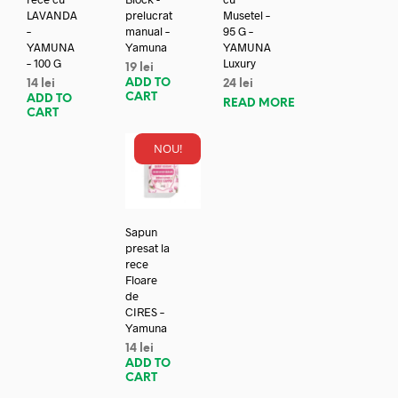
LAVANDA
prelucrat
Musetel –
–
manual –
95 G –
YAMUNA
Yamuna
YAMUNA
– 100 G
Luxury
19
lei
ADD TO
14
lei
24
lei
CART
ADD TO
READ MORE
CART
NOU!
Sapun
presat la
rece
Floare
de
CIRES –
Yamuna
14
lei
ADD TO
CART