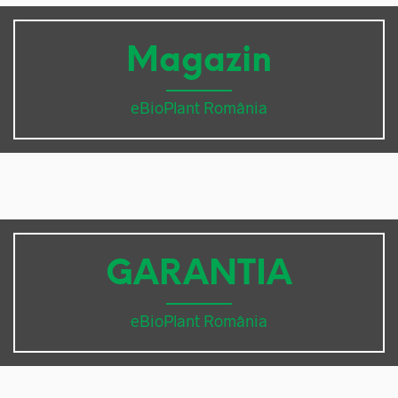
Magazin
eBioPlant România
GARANTIA
eBioPlant România