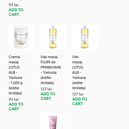
93
lei
ADD TO
CART
Crema
Ulei masaj
Ulei
masaj
FLORI de
masaj
LOTUS
PRIMAVARA
LOTUS
ALB –
– Yamuna
ALB –
Yamuna
(editie
Yamuna
– 1.020 g
limitata)
(editie
(editie
limitata)
137
lei
limitata)
ADD TO
137
lei
CART
ADD TO
93
lei
CART
ADD TO
CART