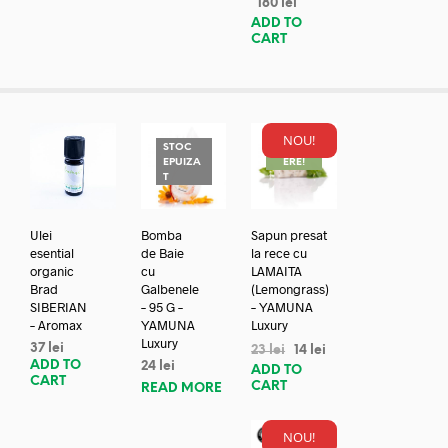
180
lei
ADD TO
CART
NOU!
STOC
REDUC
EPUIZA
ERE!
T
Ulei
Bomba
Sapun presat
esential
de Baie
la rece cu
organic
cu
LAMAITA
Brad
Galbenele
(Lemongrass)
SIBERIAN
– 95 G –
– YAMUNA
– Aromax
YAMUNA
Luxury
Luxury
37
lei
23
lei
14
lei
ADD TO
24
lei
ADD TO
CART
CART
READ MORE
NOU!