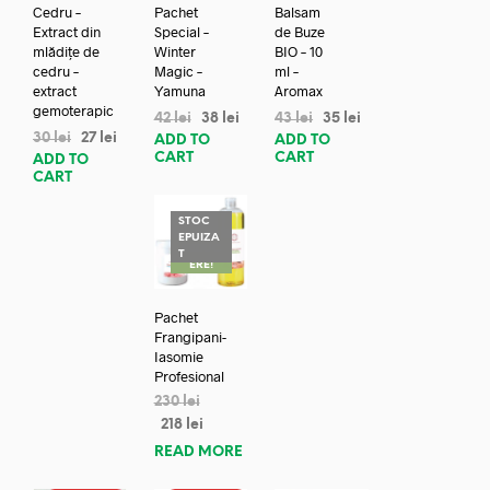
Cedru –
Pachet
Balsam
Extract din
Special –
de Buze
mlădițe de
Winter
BIO – 10
cedru –
Magic –
ml –
extract
Yamuna
Aromax
gemoterapic
42
lei
38
lei
43
lei
35
lei
30
lei
27
lei
ADD TO
ADD TO
CART
CART
ADD TO
CART
STOC
EPUIZA
REDUC
T
ERE!
Pachet
Frangipani-
Iasomie
Profesional
230
lei
218
lei
READ MORE