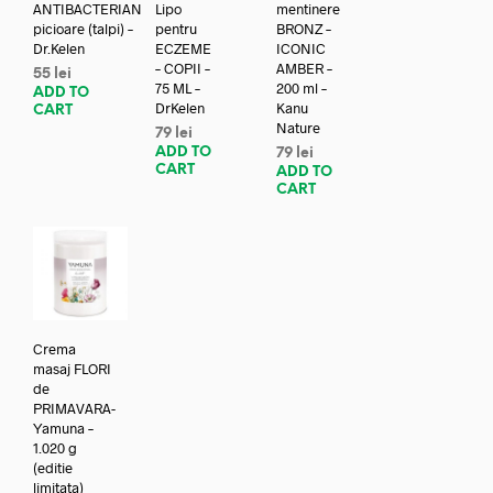
ANTIBACTERIAN
Lipo
mentinere
picioare (talpi) –
pentru
BRONZ –
Dr.Kelen
ECZEME
ICONIC
– COPII –
AMBER –
55
lei
75 ML –
200 ml –
ADD TO
DrKelen
Kanu
CART
Nature
79
lei
ADD TO
79
lei
CART
ADD TO
CART
Crema
masaj FLORI
de
PRIMAVARA-
Yamuna –
1.020 g
(editie
limitata)