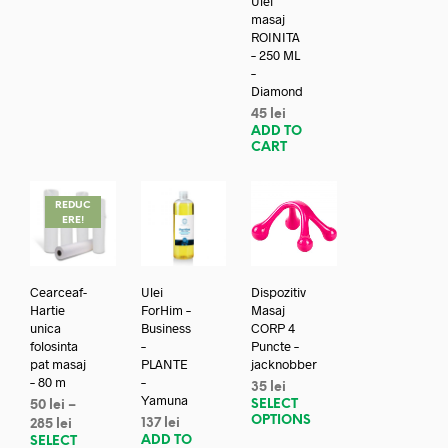
Ulei
masaj
ROINITA
– 250 ML
–
Diamond
45
lei
ADD TO
CART
REDUC
ERE!
Cearceaf-
Ulei
Dispozitiv
Hartie
ForHim –
Masaj
unica
Business
CORP 4
folosinta
–
Puncte –
pat masaj
PLANTE
jacknobber
– 80 m
–
35
lei
Yamuna
SELECT
50
lei
–
OPTIONS
137
lei
285
lei
ADD TO
SELECT