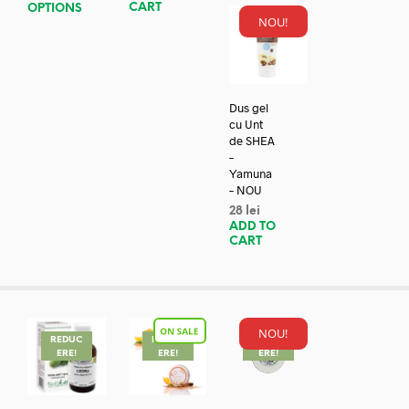
CART
OPTIONS
NOU!
Dus gel
cu Unt
de SHEA
–
Yamuna
– NOU
28
lei
ADD TO
CART
NOU!
REDUC
REDUC
REDUC
ERE!
ERE!
ERE!