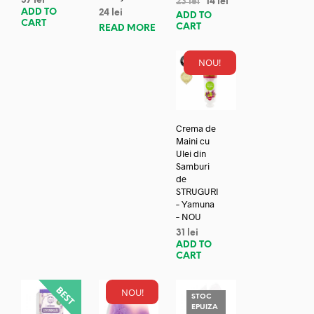
37
lei
23
lei
14
lei
ADD TO
24
lei
ADD TO
CART
CART
READ MORE
NOU!
Crema de
Maini cu
Ulei din
Samburi
de
STRUGURI
– Yamuna
– NOU
31
lei
ADD TO
CART
NOU!
STOC
EPUIZA