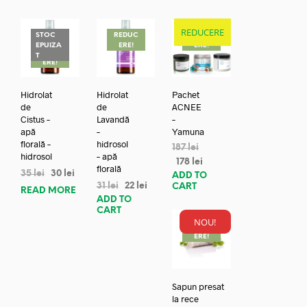
REDUCERE
STOC
REDUC
REDUC
EPUIZA
ERE!
ERE!
REDUC
T
ERE!
Hidrolat
Hidrolat
Pachet
de
de
ACNEE
Cistus –
Lavandă
–
apă
–
Yamuna
florală –
hidrosol
187
lei
hidrosol
– apă
178
lei
florală
35
lei
30
lei
ADD TO
31
lei
22
lei
CART
READ MORE
ADD TO
CART
NOU!
REDUC
ERE!
Sapun presat
la rece