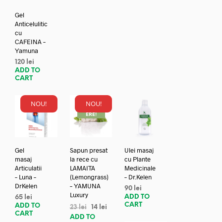
Gel
Anticelulitic
cu
CAFEINA –
Yamuna
120
lei
ADD TO
CART
NOU!
NOU!
REDUC
ERE!
Gel
Sapun presat
Ulei masaj
masaj
la rece cu
cu Plante
Articulatii
LAMAITA
Medicinale
– Luna –
(Lemongrass)
– Dr.Kelen
DrKelen
– YAMUNA
90
lei
Luxury
ADD TO
65
lei
CART
ADD TO
23
lei
14
lei
CART
ADD TO