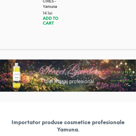
CIRES –
Yamuna
14
lei
ADD TO
CART
Importator produse cosmetice profesionale
Yamuna.