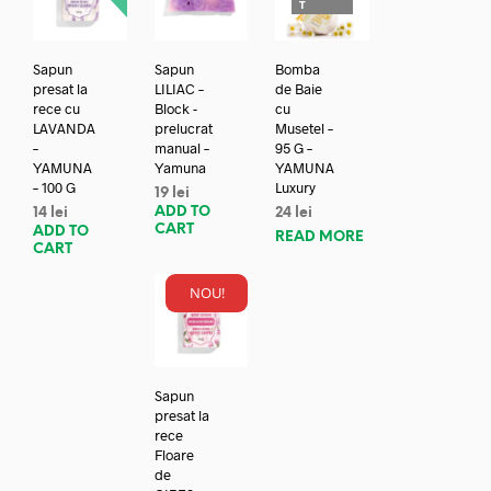
T
Sapun
Sapun
Bomba
presat la
LILIAC –
de Baie
rece cu
Block -
cu
LAVANDA
prelucrat
Musetel –
–
manual –
95 G –
YAMUNA
Yamuna
YAMUNA
– 100 G
Luxury
19
lei
ADD TO
14
lei
24
lei
CART
ADD TO
READ MORE
CART
NOU!
Sapun
presat la
rece
Floare
de