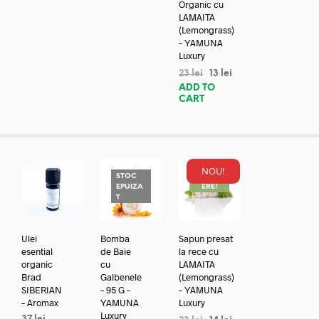
Organic cu
LAMAITA
(Lemongrass)
– YAMUNA
Luxury
23
lei
13
lei
ADD TO
CART
NOU!
STOC
REDUC
EPUIZA
ERE!
T
Ulei
Bomba
Sapun presat
esential
de Baie
la rece cu
organic
cu
LAMAITA
Brad
Galbenele
(Lemongrass)
SIBERIAN
– 95 G –
– YAMUNA
– Aromax
YAMUNA
Luxury
Luxury