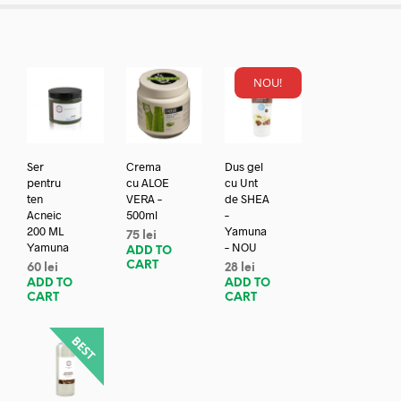
NOU!
Ser
Crema
Dus gel
pentru
cu ALOE
cu Unt
ten
VERA –
de SHEA
Acneic
500ml
–
200 ML
Yamuna
75
lei
Yamuna
– NOU
ADD TO
CART
60
lei
28
lei
ADD TO
ADD TO
CART
CART