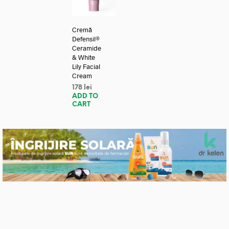
Cremă
Defensil®
Ceramide
& White
Lily Facial
Cream
178
lei
ADD TO
CART