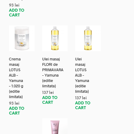
93
lei
ADD TO
CART
Crema
Ulei masaj
Ulei
masaj
FLORI de
masaj
LOTUS
PRIMAVARA
LOTUS
ALB –
– Yamuna
ALB –
Yamuna
(editie
Yamuna
– 1.020 g
limitata)
(editie
(editie
limitata)
137
lei
limitata)
ADD TO
137
lei
CART
ADD TO
93
lei
CART
ADD TO
CART