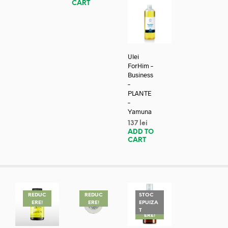
CART
Ulei
ForHim –
Business
–
PLANTE
–
Yamuna
137
lei
ADD TO
CART
REDUC
REDUC
STOC
ERE!
ERE!
EPUIZA
REDUC
T
ERE!