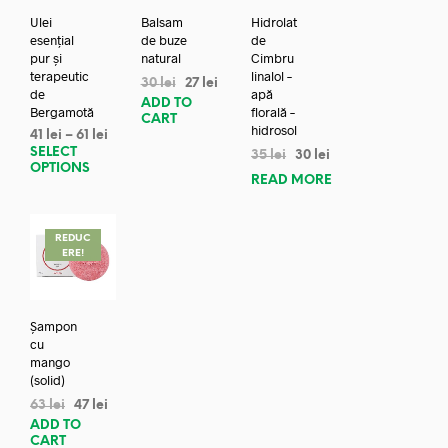
Ulei
Balsam
Hidrolat
esențial
de buze
de
pur și
natural
Cimbru
terapeutic
linalol –
30
lei
27
lei
de
apă
ADD TO
Bergamotă
florală –
CART
hidrosol
41
lei
–
61
lei
SELECT
35
lei
30
lei
OPTIONS
READ MORE
REDUC
ERE!
Șampon
cu
mango
(solid)
63
lei
47
lei
ADD TO
CART