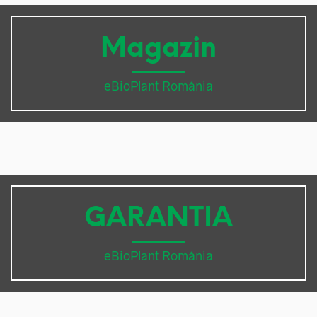
Magazin
eBioPlant România
GARANTIA
eBioPlant România