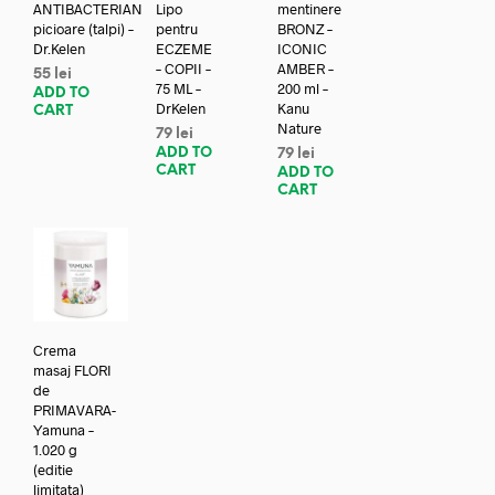
ANTIBACTERIAN
Lipo
mentinere
picioare (talpi) –
pentru
BRONZ –
Dr.Kelen
ECZEME
ICONIC
– COPII –
AMBER –
55
lei
75 ML –
200 ml –
ADD TO
DrKelen
Kanu
CART
Nature
79
lei
ADD TO
79
lei
CART
ADD TO
CART
Crema
masaj FLORI
de
PRIMAVARA-
Yamuna –
1.020 g
(editie
limitata)