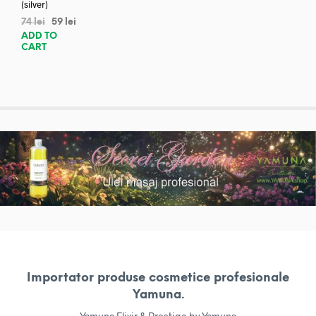
(silver)
74
lei
59
lei
ADD TO
CART
Importator produse cosmetice profesionale
Yamuna.