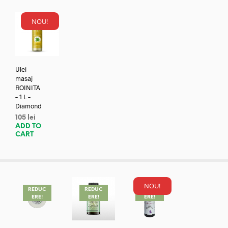
NOU!
Ulei
masaj
ROINITA
– 1 L –
Diamond
105
lei
ADD TO
CART
NOU!
REDUC
REDUC
REDUC
ERE!
ERE!
ERE!