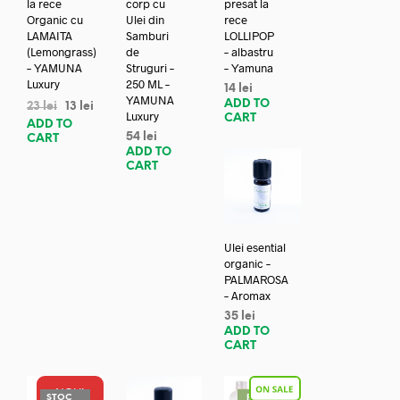
la rece
corp cu
presat la
Organic cu
Ulei din
rece
LAMAITA
Samburi
LOLLIPOP
(Lemongrass)
de
– albastru
– YAMUNA
Struguri –
– Yamuna
Luxury
250 ML –
14
lei
YAMUNA
ADD TO
23
lei
13
lei
Luxury
CART
ADD TO
54
lei
CART
ADD TO
CART
Ulei esential
organic –
PALMAROSA
– Aromax
35
lei
ADD TO
CART
NOU!
STOC
REDUC