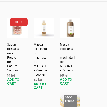
NOU!
Sapun
Masca
Masca
presat la
exfolianta
exfolianta
rece
cu
cu
Fructe
macinaturi
macinaturi
de
de
de
Padure –
MIGDALE
MIGDALE
Yamuna
– Yamuna
– Yamuna
– 250 ml
14
lei
85
lei
ADD TO
ADD TO
60
lei
CART
CART
ADD TO
CART
STOC
EPUIZA
T