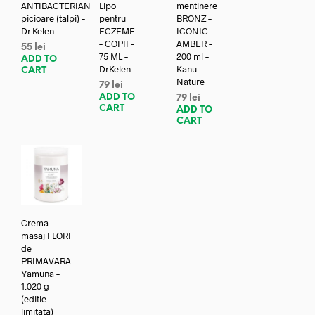
ANTIBACTERIAN
Lipo
mentinere
picioare (talpi) –
pentru
BRONZ –
Dr.Kelen
ECZEME
ICONIC
– COPII –
AMBER –
55
lei
75 ML –
200 ml –
ADD TO
DrKelen
Kanu
CART
Nature
79
lei
ADD TO
79
lei
CART
ADD TO
CART
Crema
masaj FLORI
de
PRIMAVARA-
Yamuna –
1.020 g
(editie
limitata)