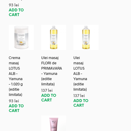
93
lei
ADD TO
CART
Crema
Ulei masaj
Ulei
masaj
FLORI de
masaj
LOTUS
PRIMAVARA
LOTUS
ALB –
– Yamuna
ALB –
Yamuna
(editie
Yamuna
– 1.020 g
limitata)
(editie
(editie
limitata)
137
lei
limitata)
ADD TO
137
lei
CART
ADD TO
93
lei
CART
ADD TO
CART