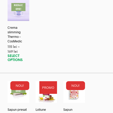
REDUC
ERE!
Crema
slimming
Thermo –
CosMedic
115
lei
–
169
lei
SELECT
OPTIONS
NOU!
NOU!
PROMO
REDUC
ERE!
Sapun presat
Lotiune
Sapun