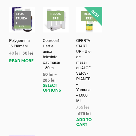
STOC
REDUC
REDUC
EPUIZA
ERE!
ERE!
REDUC
T
ERE!
Polygemma
Cearceaf-
OFERTA
16 Plămâni
Hartie
START
unica
UP – Ulei
40
lei
30
lei
folosinta
de
READ MORE
pat masaj
masaj
– 80 m
cu ALOE
VERA –
50
lei
–
PLANTE
285
lei
–
SELECT
Yamuna
OPTIONS
– 1.000
ML
755
lei
675
lei
ADD TO
CART