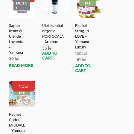
EPUIZA
ERE!
T
Sapun
Ulei esential
Pachet
lichid cu
organic
Struguri
Ulei de
PORTOCALA
LOVE –
Lavanda
– Aromax
Yamuna
–
Luxury
35
lei
Yamuna
ADD TO
100
lei
CART
39
lei
81
lei
READ MORE
ADD TO
CART
NOU!
REDUC
ERE!
Pachet
Cadou
MIGDALE
– Yamuna