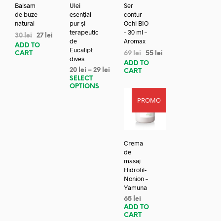
Balsam
Ulei
Ser
de buze
esențial
contur
natural
pur și
Ochi BIO
terapeutic
– 30 ml –
30
lei
27
lei
de
Aromax
ADD TO
Eucalipt
CART
69
lei
55
lei
dives
ADD TO
20
lei
–
29
lei
CART
SELECT
OPTIONS
PROMO
Crema
de
masaj
Hidrofil-
Nonion –
Yamuna
65
lei
ADD TO
CART