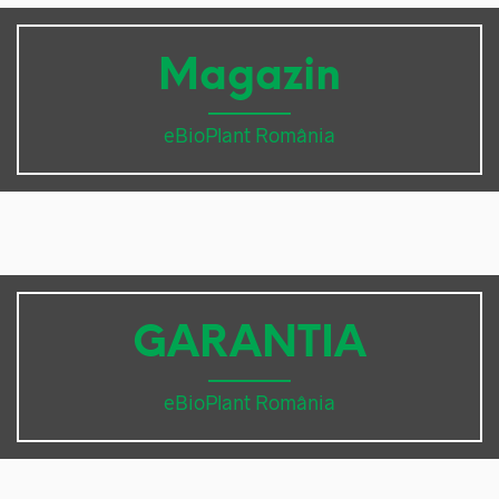
Magazin
eBioPlant România
GARANTIA
eBioPlant România