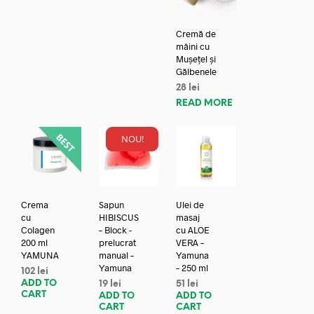
Cremă de
mâini cu
Mușețel și
Gălbenele
28
lei
READ MORE
NOU!
Crema
Sapun
Ulei de
cu
HIBISCUS
masaj
Colagen
– Block -
cu ALOE
200 ml
prelucrat
VERA –
YAMUNA
manual –
Yamuna
Yamuna
– 250 ml
102
lei
ADD TO
19
lei
51
lei
CART
ADD TO
ADD TO
CART
CART