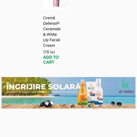
Cremă
Defensil®
Ceramide
& White
Lily Facial
Cream
178
lei
ADD TO
CART