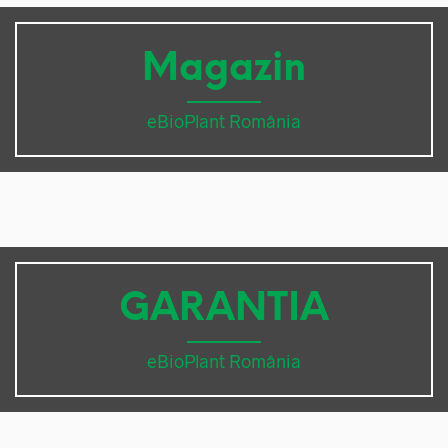
Magazin
eBioPlant România
GARANTIA
eBioPlant România