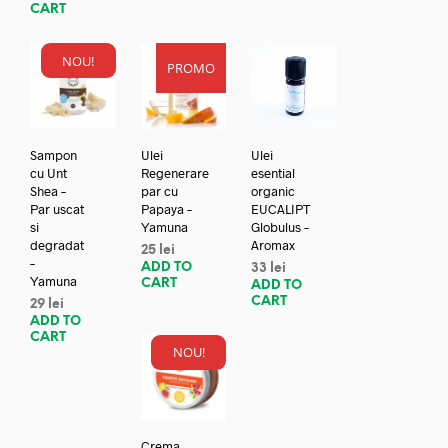
CART
NOU!
PROMO
Sampon
Ulei
Ulei
cu Unt
Regenerare
esential
Shea –
par cu
organic
Par uscat
Papaya –
EUCALIPT
si
Yamuna
Globulus –
degradat
Aromax
25
lei
–
ADD TO
33
lei
Yamuna
CART
ADD TO
CART
29
lei
ADD TO
CART
NOU!
Crema