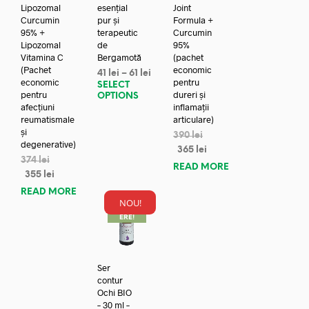
Lipozomal
esențial
Joint
Curcumin
pur și
Formula +
95% +
terapeutic
Curcumin
Lipozomal
de
95%
Vitamina C
Bergamotă
(pachet
(Pachet
economic
41
lei
–
61
lei
economic
pentru
SELECT
pentru
dureri și
OPTIONS
afecțiuni
inflamații
reumatismale
articulare)
și
390
lei
degenerative)
365
lei
374
lei
READ MORE
355
lei
READ MORE
NOU!
REDUC
ERE!
Ser
contur
Ochi BIO
– 30 ml –