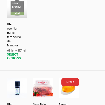
STOC
EPUIZA
REDUC
T
ERE!
Ulei
esențial
pur și
terapeutic
de
Manuka
61
lei
–
117
lei
SELECT
OPTIONS
NOU!
Ulei
Sare Baie
Sapun