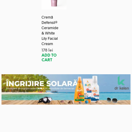
Cremă
Defensil®
Ceramide
& White
Lily Facial
Cream
178
lei
ADD TO
CART