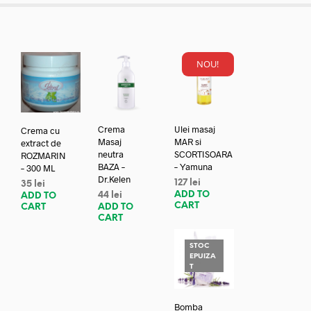
NOU!
Crema
Ulei masaj
Crema cu
Masaj
MAR si
extract de
neutra
SCORTISOARA
ROZMARIN
BAZA –
– Yamuna
– 300 ML
Dr.Kelen
127
lei
35
lei
ADD TO
44
lei
ADD TO
CART
ADD TO
CART
CART
STOC
EPUIZA
T
Bomba