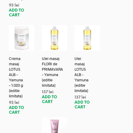
93
lei
ADD TO
CART
Crema
Ulei masaj
Ulei
masaj
FLORI de
masaj
LOTUS
PRIMAVARA
LOTUS
ALB –
– Yamuna
ALB –
Yamuna
(editie
Yamuna
– 1.020 g
limitata)
(editie
(editie
limitata)
137
lei
limitata)
ADD TO
137
lei
CART
ADD TO
93
lei
CART
ADD TO
CART