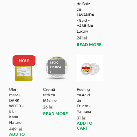
de Baie
cu
LAVANDA
– 95 G –
YAMUNA
Luxury
24
lei
READ MORE
NOU!
STOC
EPUIZA
T
Ulei
Cremă
Peeling
masaj
față cu
cu Acid
DARK
Măsline
din
WOOD –
Fructe –
26
lei
5 L –
Yamuna
READ MORE
Kanu
31
lei
Nature
ADD TO
CART
449
lei
ADD TO