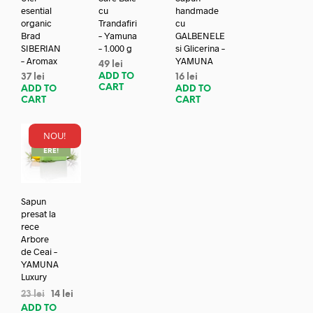
esential
cu
handmade
organic
Trandafiri
cu
Brad
– Yamuna
GALBENELE
SIBERIAN
– 1.000 g
si Glicerina –
– Aromax
YAMUNA
49
lei
ADD TO
37
lei
16
lei
CART
ADD TO
ADD TO
CART
CART
NOU!
REDUC
ERE!
Sapun
presat la
rece
Arbore
de Ceai –
YAMUNA
Luxury
23
lei
14
lei
ADD TO