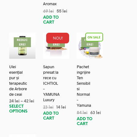
Aromax
69
lei
55
lei
ADD TO
CART
NOU!
REDUC
REDUC
REDUC
ERE!
ERE!
ERE!
Ulei
Sapun
Pachet
esențial
presat la
ingrijire
pur și
rece cu
Ten
terapeutic
ICHTIOL
Sensibil
de Arbore
–
si
de ceai
YAMUNA
Normal
Luxury
–
24
lei
–
42
lei
Yamuna
SELECT
23
lei
14
lei
OPTIONS
84
lei
63
lei
ADD TO
CART
ADD TO
CART