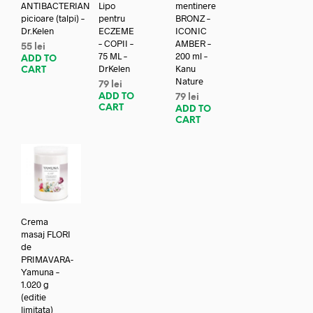
ANTIBACTERIAN
Lipo
mentinere
picioare (talpi) –
pentru
BRONZ –
Dr.Kelen
ECZEME
ICONIC
– COPII –
AMBER –
55
lei
75 ML –
200 ml –
ADD TO
DrKelen
Kanu
CART
Nature
79
lei
ADD TO
79
lei
CART
ADD TO
CART
Crema
masaj FLORI
de
PRIMAVARA-
Yamuna –
1.020 g
(editie
limitata)