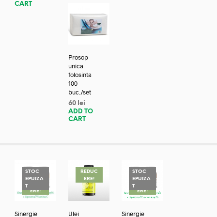
CART
Prosop
unica
folosinta
100
buc./set
60
lei
ADD TO
CART
STOC
REDUC
STOC
EPUIZA
ERE!
EPUIZA
REDUC
REDUC
T
T
ERE!
ERE!
Sinergie
Ulei
Sinergie