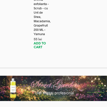
exfolianta –
Scrub – cu
Unt de
Shea,
Macadamia,
Grapefruit
200 ML –
Yamuna
55
lei
ADD TO
CART