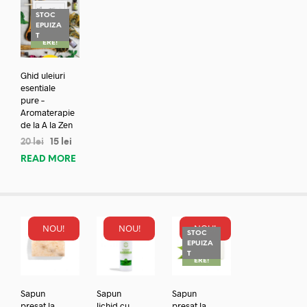
STOC
EPUIZA
REDUC
T
ERE!
Ghid uleiuri
esentiale
pure –
Aromaterapie
de la A la Zen
20
lei
15
lei
READ MORE
NOU!
NOU!
NOU!
STOC
EPUIZA
REDUC
T
ERE!
Sapun
Sapun
Sapun
presat la
lichid cu
presat la