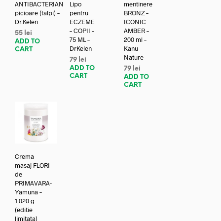
ANTIBACTERIAN
Lipo
mentinere
picioare (talpi) –
pentru
BRONZ –
Dr.Kelen
ECZEME
ICONIC
– COPII –
AMBER –
55
lei
75 ML –
200 ml –
ADD TO
DrKelen
Kanu
CART
Nature
79
lei
ADD TO
79
lei
CART
ADD TO
CART
Crema
masaj FLORI
de
PRIMAVARA-
Yamuna –
1.020 g
(editie
limitata)