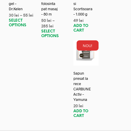
gel –
folosinta
si
Dr.Kelen
pat masaj
Scortisoara
– 80 m
– 1.000 g
30
lei
–
55
lei
SELECT
50
lei
–
49
lei
OPTIONS
ADD TO
285
lei
CART
SELECT
OPTIONS
NOU!
Sapun
presat la
rece
CARBUNE
Activ –
Yamuna
20
lei
ADD TO
CART