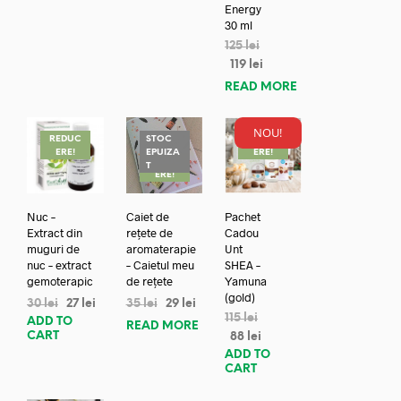
Energy
30 ml
125
lei
119
lei
READ MORE
NOU!
REDUC
STOC
REDUC
ERE!
EPUIZA
ERE!
REDUC
T
ERE!
Nuc –
Caiet de
Pachet
Extract din
rețete de
Cadou
muguri de
aromaterapie
Unt
nuc – extract
– Caietul meu
SHEA –
gemoterapic
de rețete
Yamuna
(gold)
30
lei
27
lei
35
lei
29
lei
115
lei
ADD TO
READ MORE
CART
88
lei
ADD TO
CART