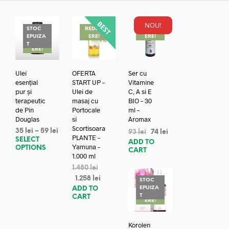
NOU!
STOC
REDUC
REDUC
EPUIZA
ERE!
ERE!
REDUC
T
ERE!
Ulei
OFERTA
Ser cu
esențial
START UP –
Vitamine
pur și
Ulei de
C, A si E
terapeutic
masaj cu
BIO – 30
de Pin
Portocale
ml –
Douglas
si
Aromax
Scortisoara
35
lei
–
59
lei
93
lei
74
lei
PLANTE –
SELECT
ADD TO
Yamuna –
OPTIONS
CART
1.000 ml
1.480
lei
1.258
lei
STOC
EPUIZA
ADD TO
REDUC
T
CART
ERE!
Korolen