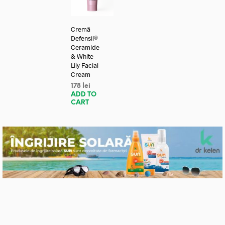
Cremă
Defensil®
Ceramide
& White
Lily Facial
Cream
178
lei
ADD TO
CART