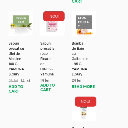
CART
NOU!
REDUC
STOC
ERE!
EPUIZA
T
Sapun
Sapun
Bomba
presat cu
presat la
de Baie
Ulei de
rece
cu
Masline –
Floare
Galbenele
100 G –
de
– 95 G –
YAMUNA
CIRES –
YAMUNA
Luxury
Yamuna
Luxury
14
lei
24
lei
23
lei
14
lei
ADD TO
ADD TO
READ MORE
CART
CART
NOU!