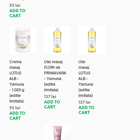
93
lei
ADD TO
CART
Crema
Ulei masaj
Ulei
masaj
FLORI de
masaj
LOTUS
PRIMAVARA
LOTUS
ALB –
– Yamuna
ALB –
Yamuna
(editie
Yamuna
– 1.020 g
limitata)
(editie
(editie
limitata)
137
lei
limitata)
ADD TO
137
lei
CART
ADD TO
93
lei
CART
ADD TO
CART