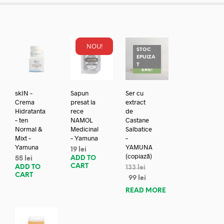
NOU!
STOC
EPUIZA
REDUC
T
ERE!
skIN –
Sapun
Ser cu
Crema
presat la
extract
Hidratanta
rece
de
– ten
NAMOL
Castane
Normal &
Medicinal
Salbatice
Mixt –
– Yamuna
–
Yamuna
YAMUNA
19
lei
(copiază)
ADD TO
55
lei
CART
ADD TO
133
lei
CART
99
lei
READ MORE