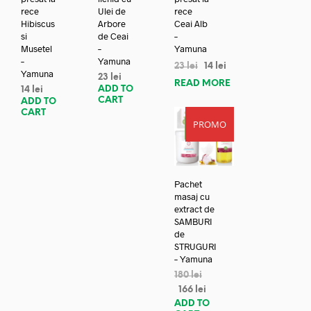
rece
Ulei de
rece
Hibiscus
Arbore
Ceai Alb
si
de Ceai
–
Musetel
–
Yamuna
–
Yamuna
23
lei
14
lei
Yamuna
23
lei
READ MORE
ADD TO
14
lei
CART
ADD TO
CART
PROMO
REDUC
ERE!
Pachet
masaj cu
extract de
SAMBURI
de
STRUGURI
– Yamuna
180
lei
166
lei
ADD TO