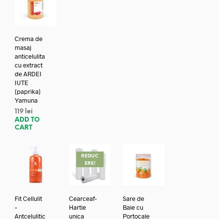
Crema de
masaj
anticelulita
cu extract
de ARDEI
IUTE
(paprika)
Yamuna
119
lei
ADD TO
CART
REDUC
ERE!
Fit Cellulit
Cearceaf-
Sare de
–
Hartie
Baie cu
Antcelulitic
unica
Portocale