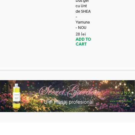
Dus gel
cu Unt
de SHEA
–
Yamuna
– NOU
28
lei
ADD TO
CART