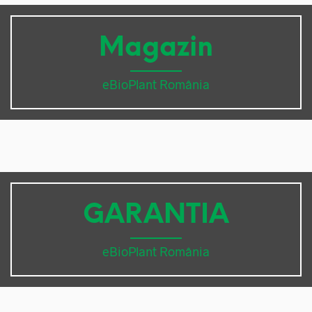
Magazin
eBioPlant România
GARANTIA
eBioPlant România