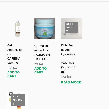
STOC
EPUIZA
T
Gel
Fiola Ser
Crema cu
Anticelulitic
cu Acid
extract de
cu
Hyaluronic
ROZMARIN
CAFEINA –
–
– 300 ML
Yamuna
YAMUNA
35
lei
(5 buc. x 2
158
lei
ADD TO
ml)
ADD TO
CART
CART
163
lei
READ MORE
STOC
EPUIZA
T