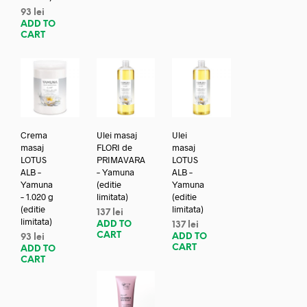
93
lei
ADD TO
CART
Crema
Ulei masaj
Ulei
masaj
FLORI de
masaj
LOTUS
PRIMAVARA
LOTUS
ALB –
– Yamuna
ALB –
Yamuna
(editie
Yamuna
– 1.020 g
limitata)
(editie
(editie
limitata)
137
lei
limitata)
ADD TO
137
lei
CART
ADD TO
93
lei
CART
ADD TO
CART