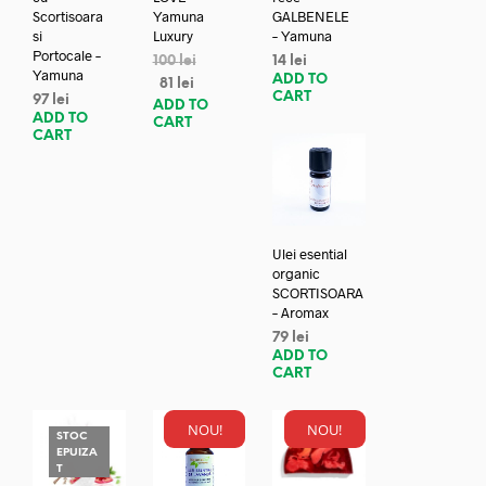
Scortisoara
Yamuna
GALBENELE
si
Luxury
– Yamuna
Portocale –
100
lei
14
lei
Yamuna
ADD TO
81
lei
CART
97
lei
ADD TO
ADD TO
CART
CART
Ulei esential
organic
SCORTISOARA
– Aromax
79
lei
ADD TO
CART
NOU!
NOU!
STOC
EPUIZA
T