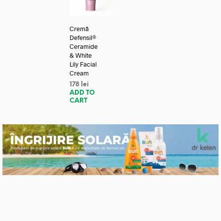
Cremă
Defensil®
Ceramide
& White
Lily Facial
Cream
178
lei
ADD TO
CART