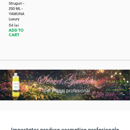
Struguri –
250 ML –
YAMUNA
Luxury
54
lei
ADD TO
CART
Importator produse cosmetice profesionale