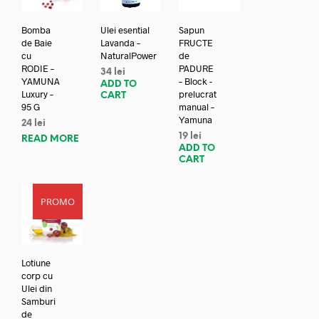
Bomba
Ulei esential
Sapun
de Baie
Lavanda –
FRUCTE
cu
NaturalPower
de
RODIE –
PADURE
34
lei
YAMUNA
– Block -
ADD TO
Luxury –
prelucrat
CART
95 G
manual –
Yamuna
24
lei
19
lei
READ MORE
ADD TO
CART
PROMO
Lotiune
corp cu
Ulei din
Samburi
de