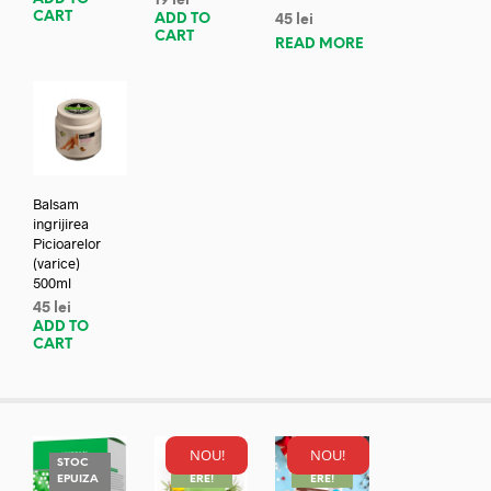
19
lei
CART
ADD TO
45
lei
CART
READ MORE
Balsam
ingrijirea
Picioarelor
(varice)
500ml
45
lei
ADD TO
CART
NOU!
NOU!
STOC
REDUC
REDUC
EPUIZA
ERE!
ERE!
REDUC