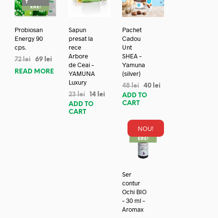
T
ERE!
Probiosan
Sapun
Pachet
Energy 90
presat la
Cadou
cps.
rece
Unt
Arbore
SHEA –
72
lei
69
lei
de Ceai –
Yamuna
READ MORE
YAMUNA
(silver)
Luxury
48
lei
40
lei
23
lei
14
lei
ADD TO
CART
ADD TO
CART
NOU!
REDUC
ERE!
Ser
contur
Ochi BIO
– 30 ml –
Aromax