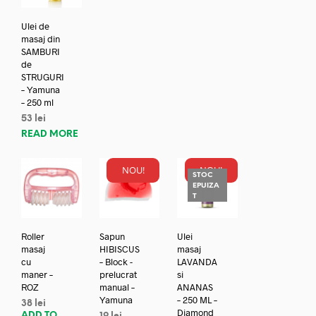
Ulei de
masaj din
SAMBURI
de
STRUGURI
– Yamuna
– 250 ml
53
lei
READ MORE
NOU!
NOU!
STOC
EPUIZA
T
Roller
Sapun
Ulei
masaj
HIBISCUS
masaj
cu
– Block -
LAVANDA
maner –
prelucrat
si
ROZ
manual –
ANANAS
Yamuna
– 250 ML –
38
lei
Diamond
ADD TO