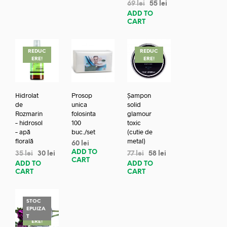
69
lei
55
lei
ADD TO
CART
REDUC
REDUC
ERE!
ERE!
Hidrolat
Prosop
Șampon
de
unica
solid
Rozmarin
folosinta
glamour
– hidrosol
100
toxic
– apă
buc./set
(cutie de
florală
metal)
60
lei
ADD TO
35
lei
30
lei
77
lei
58
lei
CART
ADD TO
ADD TO
CART
CART
STOC
EPUIZA
REDUC
T
ERE!