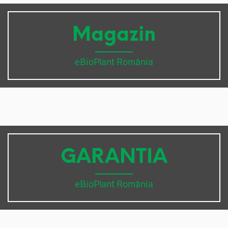
Magazin
eBioPlant România
GARANTIA
eBioPlant România