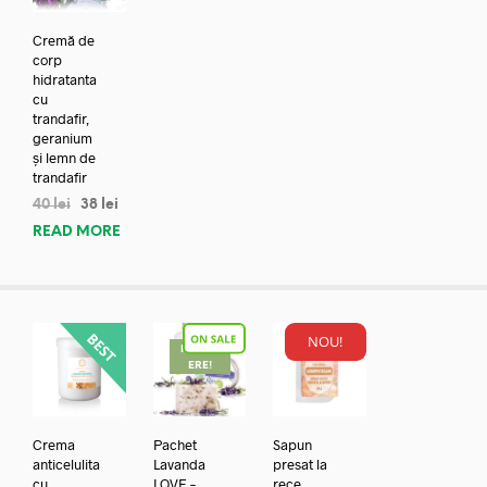
Cremă de
corp
hidratanta
cu
trandafir,
geranium
și lemn de
trandafir
40
lei
38
lei
READ MORE
NOU!
REDUC
ERE!
Crema
Pachet
Sapun
anticelulita
Lavanda
presat la
cu
LOVE –
rece