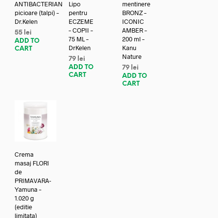
ANTIBACTERIAN
Lipo
mentinere
picioare (talpi) –
pentru
BRONZ –
Dr.Kelen
ECZEME
ICONIC
– COPII –
AMBER –
55
lei
75 ML –
200 ml –
ADD TO
DrKelen
Kanu
CART
Nature
79
lei
ADD TO
79
lei
CART
ADD TO
CART
Crema
masaj FLORI
de
PRIMAVARA-
Yamuna –
1.020 g
(editie
limitata)