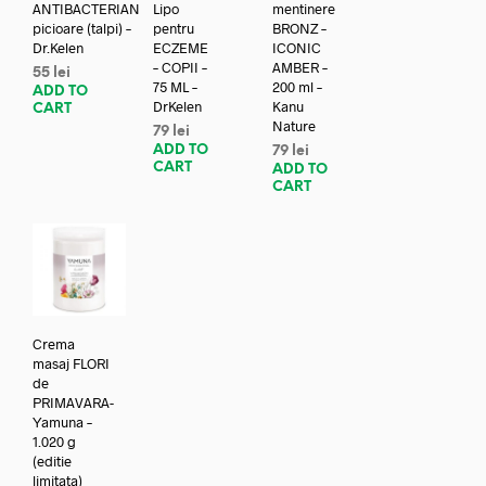
ANTIBACTERIAN
Lipo
mentinere
picioare (talpi) –
pentru
BRONZ –
Dr.Kelen
ECZEME
ICONIC
– COPII –
AMBER –
55
lei
75 ML –
200 ml –
ADD TO
DrKelen
Kanu
CART
Nature
79
lei
ADD TO
79
lei
CART
ADD TO
CART
Crema
masaj FLORI
de
PRIMAVARA-
Yamuna –
1.020 g
(editie
limitata)