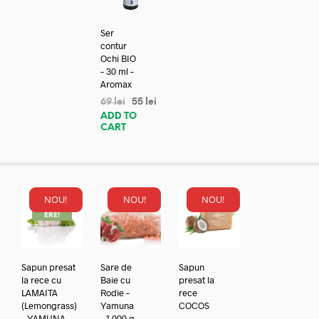
Ser
contur
Ochi BIO
– 30 ml –
Aromax
69
lei
55
lei
ADD TO
CART
NOU!
NOU!
NOU!
REDUC
ERE!
Sapun presat
Sare de
Sapun
la rece cu
Baie cu
presat la
LAMAITA
Rodie –
rece
(Lemongrass)
Yamuna
COCOS
– YAMUNA
– 1.000 g
–