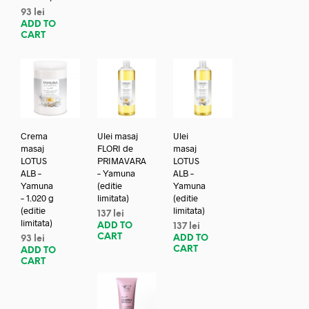
93
lei
ADD TO
CART
Crema
Ulei masaj
Ulei
masaj
FLORI de
masaj
LOTUS
PRIMAVARA
LOTUS
ALB –
– Yamuna
ALB –
Yamuna
(editie
Yamuna
– 1.020 g
limitata)
(editie
(editie
limitata)
137
lei
limitata)
ADD TO
137
lei
CART
ADD TO
93
lei
CART
ADD TO
CART