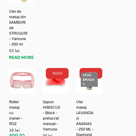
Ulei de
masaj din
SAMBURI
de
STRUGURI
– Yamuna
– 250 ml
53
lei
READ MORE
NOU!
NOU!
STOC
EPUIZA
T
Roller
Sapun
Ulei
masaj
HIBISCUS
masaj
cu
– Block -
LAVANDA
maner –
prelucrat
si
ROZ
manual –
ANANAS
Yamuna
– 250 ML –
38
lei
Diamond
ADD TO