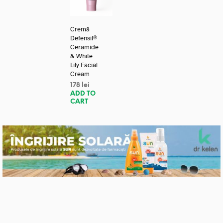
Cremă
Defensil®
Ceramide
& White
Lily Facial
Cream
178
lei
ADD TO
CART