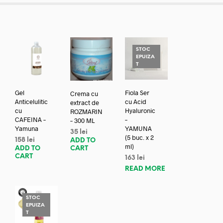
STOC
EPUIZA
T
Gel
Fiola Ser
Crema cu
Anticelulitic
cu Acid
extract de
cu
Hyaluronic
ROZMARIN
CAFEINA –
–
– 300 ML
Yamuna
YAMUNA
35
lei
(5 buc. x 2
158
lei
ADD TO
ml)
ADD TO
CART
CART
163
lei
READ MORE
STOC
EPUIZA
T