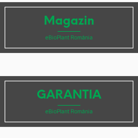
Magazin
eBioPlant România
GARANTIA
eBioPlant România