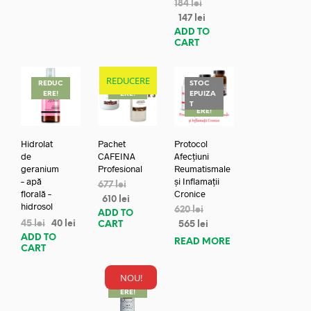
184
lei
147
lei
ADD TO
CART
REDUCERE
REDUC
REDUC
STOC
ERE!
ERE!
EPUIZA
REDUC
T
ERE!
Hidrolat
Pachet
Protocol
de
CAFEINA
Afecțiuni
geranium
Profesional
Reumatismale
– apă
și Inflamații
677
lei
florală –
Cronice
610
lei
hidrosol
620
lei
ADD TO
45
lei
40
lei
CART
565
lei
ADD TO
READ MORE
CART
NOU!
REDUC
ERE!