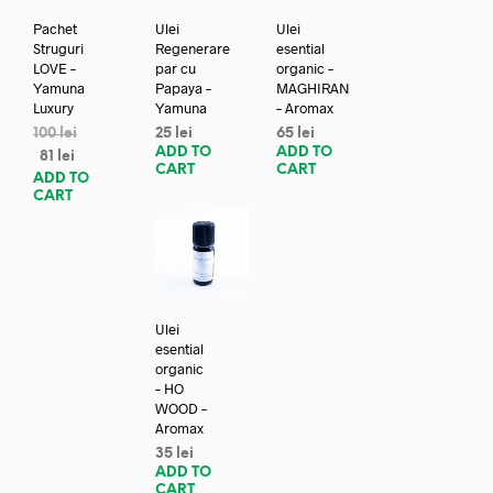
Pachet
Ulei
Ulei
Struguri
Regenerare
esential
LOVE –
par cu
organic –
Yamuna
Papaya –
MAGHIRAN
Luxury
Yamuna
– Aromax
100
lei
25
lei
65
lei
ADD TO
ADD TO
81
lei
CART
CART
ADD TO
CART
Ulei
esential
organic
– HO
WOOD –
Aromax
35
lei
ADD TO
CART