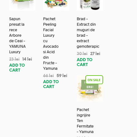
Sapun
Pachet
Brad –
presat la
Peeling
Extract din
rece
Facial
muguri de
Arbore
Luxury
brad –
de Ceai –
cu
extract
YAMUNA
Avocado
gemoterapic
Luxury
si Acid
30
lei
27
lei
din
23
lei
14
lei
ADD TO
Fructe –
CART
ADD TO
Yamuna
CART
66
lei
59
lei
ADD TO
REDUC
CART
ERE!
Pachet
ingrijire
Ten
Fermitate
– Yamuna