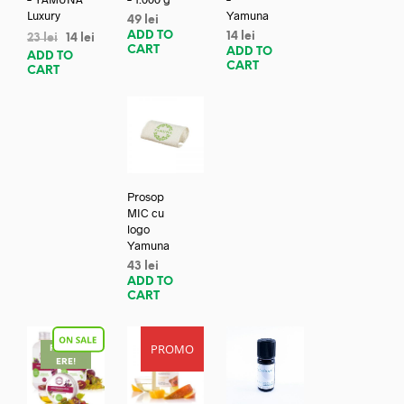
Luxury
Yamuna
49
lei
ADD TO
14
lei
23
lei
14
lei
CART
ADD TO
ADD TO
CART
CART
Prosop
MIC cu
logo
Yamuna
43
lei
ADD TO
CART
PROMO
REDUC
ERE!